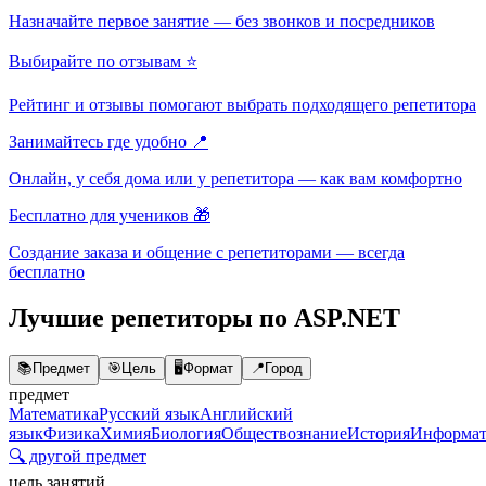
Назначайте первое занятие — без звонков и посредников
Выбирайте по отзывам ⭐
Рейтинг и отзывы помогают выбрать подходящего репетитора
Занимайтесь где удобно 📍
Онлайн, у себя дома или у репетитора — как вам комфортно
Бесплатно для учеников 🎁
Создание заказа и общение с репетиторами — всегда
бесплатно
Лучшие репетиторы по ASP.NET
📚
Предмет
🎯
Цель
🖥️
Формат
📍
Город
предмет
Математика
Русский язык
Английский
язык
Физика
Химия
Биология
Обществознание
История
Информат
🔍 другой предмет
цель занятий