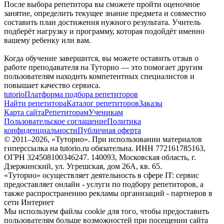
После выбора репетитора вы сможете пройти оценочное
занятие, определить текущее знание предмета и совместно
составить план достижения нужного результата. Учитель
подберёт нагрузку и программу, которая подойдёт именно
вашему ребенку или вам.
Когда обучение завершится, вы можете оставить отзыв о
работе преподавателя на Туторио — это помогает другим
пользователям находить компетентных специалистов и
повышает качество сервиса.
tutorio
Платформа подбора репетиторов
Найти репетитора
Каталог репетиторов
Заказы
Карта сайта
Репетиторам
Ученикам
Пользовательское соглашение
Политика
конфиденциальности
Публичная оферта
© 2011–
2026
, «Туторио». При использовании материалов
гиперссылка на tutorio.ru обязательна. ИНН 772161785163,
ОГРН 324508100346247. 140093, Московская область, г.
Дзержинский, ул. Угрешская, дом 26А, кв. 65.
«Туторио» осуществляет деятельность в сфере IT: сервис
предоставляет онлайн - услуги по подбору репетиторов, а
также распространению рекламы организаций - партнеров в
сети Интернет
Мы используем файлы cookie для того, чтобы предоставить
пользователям больше возможностей при посещении сайта