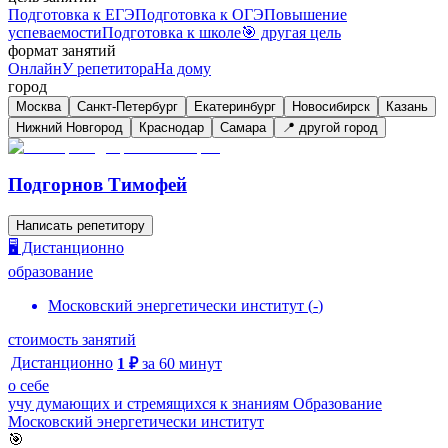
Подготовка к ЕГЭ
Подготовка к ОГЭ
Повышение
успеваемости
Подготовка к школе
🎯 другая цель
формат занятий
Онлайн
У репетитора
На дому
город
Москва
Санкт-Петербург
Екатеринбург
Новосибирск
Казань
Нижний Новгород
Краснодар
Самара
📍 другой город
Подгорнов Тимофей
Написать репетитору
🖥️ Дистанционно
образование
Московский энергетически институт
(
-
)
стоимость занятий
Дистанционно
1
₽
за
60
минут
о себе
учу думающих и стремящихся к знаниям Образование
Московский энергетически институт
🎯