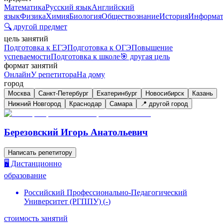
Математика
Русский язык
Английский
язык
Физика
Химия
Биология
Обществознание
История
Информат
🔍 другой предмет
цель занятий
Подготовка к ЕГЭ
Подготовка к ОГЭ
Повышение
успеваемости
Подготовка к школе
🎯 другая цель
формат занятий
Онлайн
У репетитора
На дому
город
Москва
Санкт-Петербург
Екатеринбург
Новосибирск
Казань
Нижний Новгород
Краснодар
Самара
📍 другой город
Березовский Игорь Анатольевич
Написать репетитору
🖥️ Дистанционно
образование
Российский Профессионально-Педагогический
Университет (РГППУ)
(
-
)
стоимость занятий