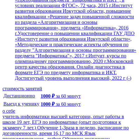
условиях реализации ФГОС», 72 часа, 2015 г.Институт
развития образования Иркутской области, повышение
квалификации «Решение задач повышенной сложности
из раздела «Алгоритмизация и основы
программирования», предмета «Информатика», 2016
г.Удостоверение о повышении квалификации ГАУ ДПО
«Институт развития образования Иркутской области»,
«Методические и практические аспекты обучения по
разделу "Алгоритмизация и основы программирования»
предмета "Информатика"», 2017 г.Интуит, курсы по
олимпиадному программированию, 2020 г.Московский
центр качества образования. Онлайн диагностика в
формате ЕГЭ по предмету информатика и ИКТ.
Достигнутый уровень выполнения высокий, 2022 г
(
-
)
стоимость занятий
Дистанционно
1000
₽
за
60
минут
Выезд к ученику
1000
₽
за
60
минут
о себе
учитель информатики высшей категории, опыт работы в
школе 19 лет, ЕГЭ по информатике (опыт подготовки к
экзамену 7 лет.) Обучение 1-3раза в неделю, расписание по
договоренности, время 16,17 по МСК Язык
программирования - python Обучение дистанцион...