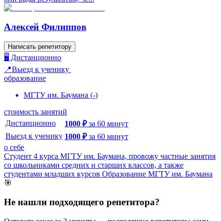
Алексей Филиппов
Написать репетитору
🖥️ Дистанционно
📍Выезд к ученику
образование
МГТУ им. Баумана
(
-
)
стоимость занятий
Дистанционно
1000
₽
за
60
минут
Выезд к ученику
1000
₽
за
60
минут
о себе
Студент 4 курса МГТУ им. Баумана, провожу частные занятия
со школьниками средних и старших классов, а также
студентами младших курсов Образование МГТУ им. Баумана
🎯
Не нашли подходящего репетитора?