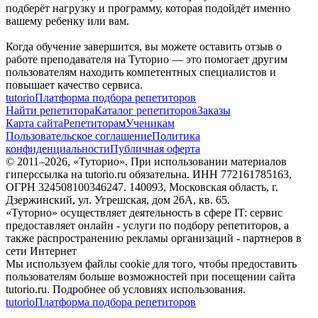
подберёт нагрузку и программу, которая подойдёт именно
вашему ребенку или вам.
Когда обучение завершится, вы можете оставить отзыв о
работе преподавателя на Туторио — это помогает другим
пользователям находить компетентных специалистов и
повышает качество сервиса.
tutorio
Платформа подбора репетиторов
Найти репетитора
Каталог репетиторов
Заказы
Карта сайта
Репетиторам
Ученикам
Пользовательское соглашение
Политика
конфиденциальности
Публичная оферта
© 2011–
2026
, «Туторио». При использовании материалов
гиперссылка на tutorio.ru обязательна. ИНН 772161785163,
ОГРН 324508100346247. 140093, Московская область, г.
Дзержинский, ул. Угрешская, дом 26А, кв. 65.
«Туторио» осуществляет деятельность в сфере IT: сервис
предоставляет онлайн - услуги по подбору репетиторов, а
также распространению рекламы организаций - партнеров в
сети Интернет
Мы используем файлы cookie для того, чтобы предоставить
пользователям больше возможностей при посещении сайта
tutorio.ru. Подробнее об условиях использования.
tutorio
Платформа подбора репетиторов