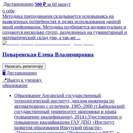
Дистанционно
500
₽
за
60
минут
о себе
Методика преподавания складывается основываясь на
выявленных потребностях и целях использования данной
мной информации. Методика подбирается индивидуально и
создаются несколько групп, разделенных на гуманитарный и
математический склад ума, а так-же ...
Поваренская Елена Владимировна
Написать репетитору
🖥️ Дистанционно
📍Выезд к ученику
образование
Образование Ангарский государственный
технологический институт, диплом инженера по
автоматизации с отличием, 1985–2000 гг.Байкальский
государственный университет экономики и права
(повышение квалификации), 2014 г.Удостоверение о
повышении квалификации ГАУ ДПО «Институт
развития образования Иркутской области»,
«Преподавания предмета "Информатика и ИКТ", в