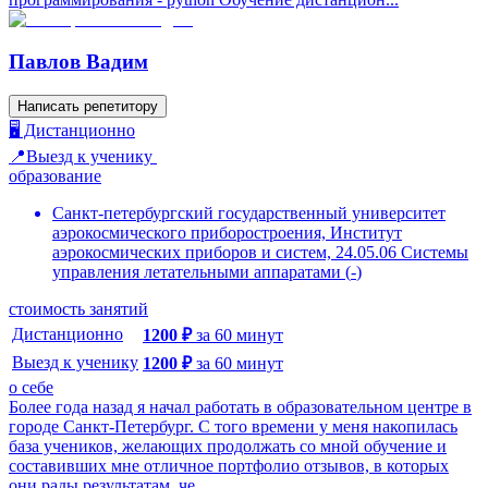
Павлов Вадим
Написать репетитору
🖥️ Дистанционно
📍Выезд к ученику
образование
Санкт-петербургский государственный университет
аэрокосмического приборостроения, Институт
аэрокосмических приборов и систем, 24.05.06 Системы
управления летательными аппаратами
(
-
)
стоимость занятий
Дистанционно
1200
₽
за
60
минут
Выезд к ученику
1200
₽
за
60
минут
о себе
Более года назад я начал работать в образовательном центре в
городе Санкт-Петербург. С того времени у меня накопилась
база учеников, желающих продолжать со мной обучение и
составивших мне отличное портфолио отзывов, в которых
они рады результатам, че...