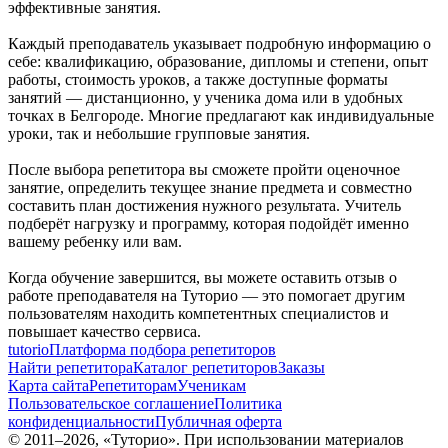
эффективные занятия.
Каждый преподаватель указывает подробную информацию о
себе: квалификацию, образование, дипломы и степени, опыт
работы, стоимость уроков, а также доступные форматы
занятий — дистанционно, у ученика дома или в удобных
точках в Белгороде. Многие предлагают как индивидуальные
уроки, так и небольшие групповые занятия.
После выбора репетитора вы сможете пройти оценочное
занятие, определить текущее знание предмета и совместно
составить план достижения нужного результата. Учитель
подберёт нагрузку и программу, которая подойдёт именно
вашему ребенку или вам.
Когда обучение завершится, вы можете оставить отзыв о
работе преподавателя на Туторио — это помогает другим
пользователям находить компетентных специалистов и
повышает качество сервиса.
tutorio
Платформа подбора репетиторов
Найти репетитора
Каталог репетиторов
Заказы
Карта сайта
Репетиторам
Ученикам
Пользовательское соглашение
Политика
конфиденциальности
Публичная оферта
© 2011–
2026
, «Туторио». При использовании материалов