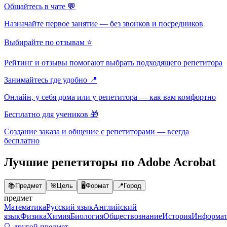
Общайтесь в чате 💬
Назначайте первое занятие — без звонков и посредников
Выбирайте по отзывам ⭐
Рейтинг и отзывы помогают выбрать подходящего репетитора
Занимайтесь где удобно 📍
Онлайн, у себя дома или у репетитора — как вам комфортно
Бесплатно для учеников 🎁
Создание заказа и общение с репетиторами — всегда
бесплатно
Лучшие репетиторы по Adobe Acrobat
📚
Предмет
🎯
Цель
🖥️
Формат
📍
Город
предмет
Математика
Русский язык
Английский
язык
Физика
Химия
Биология
Обществознание
История
Информат
🔍 другой предмет