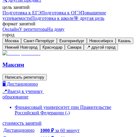
цель занятий
Подготовка к ЕГЭ
Подготовка к ОГЭ
Повышение
успеваемости
Подготовка к школе
🎯 другая цель
формат занятий
Онлайн
У репетитора
На дому
город
Москва
Санкт-Петербург
Екатеринбург
Новосибирск
Казань
Нижний Новгород
Краснодар
Самара
📍 другой город
Максим
Написать репетитору
🖥️ Дистанционно
📍Выезд к ученику
образование
Финансовый университет при Правительстве
Российской Федерации
(
-
)
стоимость занятий
Дистанционно
1000
₽
за
60
минут