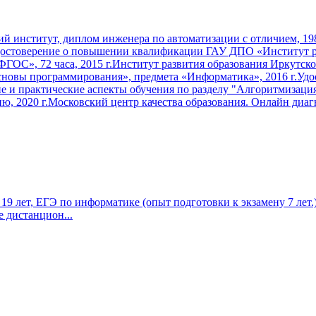
й институт, диплом инженера по автоматизации с отличием, 19
Удостоверение о повышении квалификации ГАУ ДПО «Институт р
ФГОС», 72 часа, 2015 г.Институт развития образования Иркутск
сновы программирования», предмета «Информатика», 2016 г.У
ие и практические аспекты обучения по разделу "Алгоритмизац
ю, 2020 г.Московский центр качества образования. Онлайн диа
9 лет, ЕГЭ по информатике (опыт подготовки к экзамену 7 лет.)
 дистанцион...