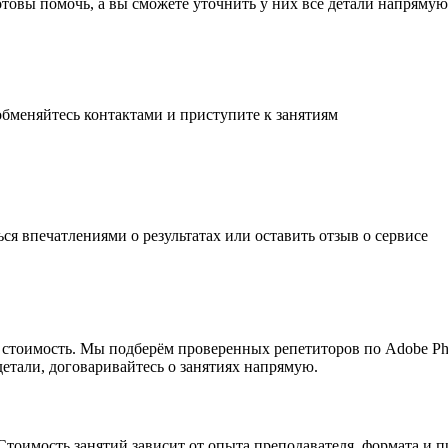
готовы помочь, а вы
сможете уточнить
у них все детали
напрямую 
обменяйтесь контактами и
приступите к занятиям
ься впечатлениями о результатах или
оставить отзыв
о сервисе
ую стоимость. Мы подберём проверенных репетиторов по Adobe P
детали, договаривайтесь о занятиях напрямую.
 Стоимость занятий зависит от опыта преподавателя, формата и