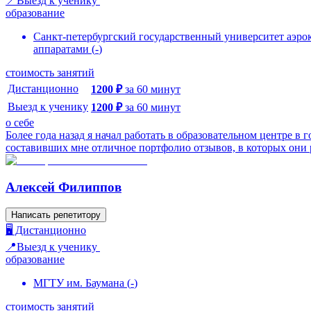
📍Выезд к ученику
образование
Санкт-петербургский государственный университет аэро
аппаратами
(
-
)
стоимость занятий
Дистанционно
1200
₽
за
60
минут
Выезд к ученику
1200
₽
за
60
минут
о себе
Более года назад я начал работать в образовательном центре в
составивших мне отличное портфолио отзывов, в которых они ра
Алексей Филиппов
Написать репетитору
🖥️ Дистанционно
📍Выезд к ученику
образование
МГТУ им. Баумана
(
-
)
стоимость занятий