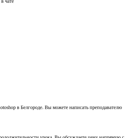
в чате
hotoshop в Белгороде. Вы можете написать преподавателю
 продолжительности урока. Вы обсуждаете цену напрямую с