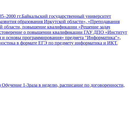
85–2000 гг.Байкальский государственный университет
азвития образования Иркутской области», «Преподавания
ой области, повышение квалификации «Решение задач
достоверение о повышении квалификации ГАУ ДПО «Институт
ия и основы программирования» предмета "Информатика"»,
гностика в формате ЕГЭ по предмету информатика и ИКТ.
 Обучение 1-3раза в неделю, расписание по договоренности,