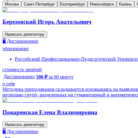
Москва
Санкт-Петербург
Екатеринбург
Новосибирск
Казань
Березовский Игорь Анатольевич
Написать репетитору
🖥️ Дистанционно
образование
Российский Профессионально-Педагогический Универси
стоимость занятий
Дистанционно
500
₽
за
60
минут
о себе
Методика преподавания складывается основываясь на выявлен
несколько групп, разделенных на гуманитарный и математически
Поваренская Елена Владимировна
Написать репетитору
🖥️ Дистанционно