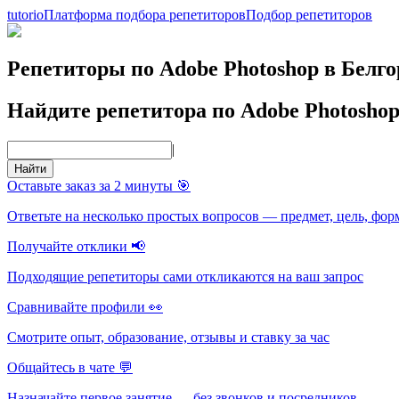
tutorio
Платформа подбора репетиторов
Подбор репетиторов
Репетиторы по Adobe Photoshop в Белго
Найдите репетитора по Adobe Photosho
|
Найти
Оставьте заказ за 2 минуты 🎯
Ответьте на несколько простых вопросов — предмет, цель, фор
Получайте отклики 📢
Подходящие репетиторы сами откликаются на ваш запрос
Сравнивайте профили 👀
Смотрите опыт, образование, отзывы и ставку за час
Общайтесь в чате 💬
Назначайте первое занятие — без звонков и посредников