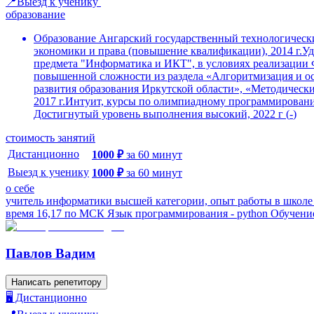
📍Выезд к ученику
образование
Образование Ангарский государственный технологически
экономики и права (повышение квалификации), 2014 г.
предмета "Информатика и ИКТ", в условиях реализации 
повышенной сложности из раздела «Алгоритмизация и о
развития образования Иркутской области», «Методическ
2017 г.Интуит, курсы по олимпиадному программировани
Достигнутый уровень выполнения высокий, 2022 г
(
-
)
стоимость занятий
Дистанционно
1000
₽
за
60
минут
Выезд к ученику
1000
₽
за
60
минут
о себе
учитель информатики высшей категории, опыт работы в школе 1
время 16,17 по МСК Язык программирования - python Обучение
Павлов Вадим
Написать репетитору
🖥️ Дистанционно