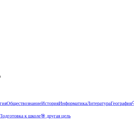
p
гия
Обществознание
История
Информатика
Литература
География
Подготовка к школе
🎯 другая цель