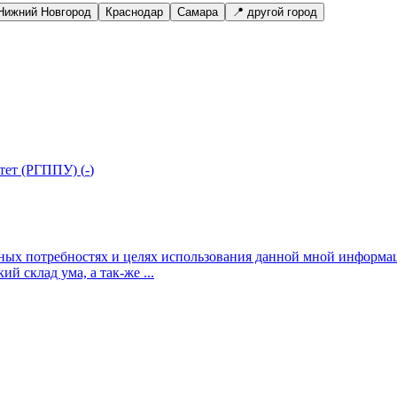
Нижний Новгород
Краснодар
Самара
📍 другой город
тет (РГППУ)
(
-
)
ных потребностях и целях использования данной мной информа
й склад ума, а так-же ...