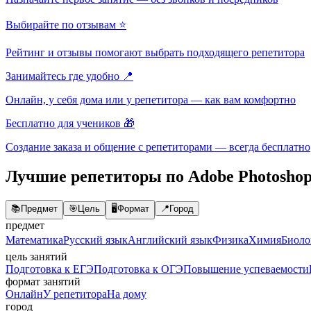
Выбирайте по отзывам ⭐
Рейтинг и отзывы помогают выбрать подходящего репетитора
Занимайтесь где удобно 📍
Онлайн, у себя дома или у репетитора — как вам комфортно
Бесплатно для учеников 🎁
Создание заказа и общение с репетиторами — всегда бесплатно
Лучшие репетиторы по Adobe Photosho
📚
Предмет
🎯
Цель
🖥️
Формат
📍
Город
предмет
Математика
Русский язык
Английский язык
Физика
Химия
Биоло
цель занятий
Подготовка к ЕГЭ
Подготовка к ОГЭ
Повышение успеваемости
формат занятий
Онлайн
У репетитора
На дому
город