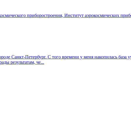
космического приборостроения, Институт аэрокосмических приб
 городе Санкт-Петербург. С того времени у меня накопилась баз
ды результатам, че...