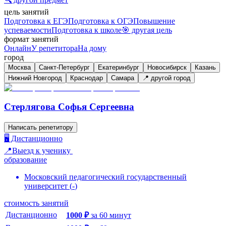
цель занятий
Подготовка к ЕГЭ
Подготовка к ОГЭ
Повышение
успеваемости
Подготовка к школе
🎯 другая цель
формат занятий
Онлайн
У репетитора
На дому
город
Москва
Санкт-Петербург
Екатеринбург
Новосибирск
Казань
Нижний Новгород
Краснодар
Самара
📍 другой город
Стерлягова Софья Сергеевна
Написать репетитору
🖥️ Дистанционно
📍Выезд к ученику
образование
Московский педагогический государственный
университет
(
-
)
стоимость занятий
Дистанционно
1000
₽
за
60
минут