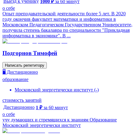
Выезд к ученику
1000
₽
за
60
минут
о себе
Опыт преподавательской деятельности более 5 лет. В 2020
году окончив факультет математики и информатики в
Московском Педагогическом Государственном Университете,
получила степень бакалавра по специальности "Прикладная
информатика в экономике". В ...
Подгорнов Тимофей
Написать репетитору
🖥️ Дистанционно
образование
Московский энергетически институт
(
-
)
стоимость занятий
Дистанционно
1
₽
за
60
минут
о себе
учу думающих и стремящихся к знаниям Образование
Московский энергетически институт