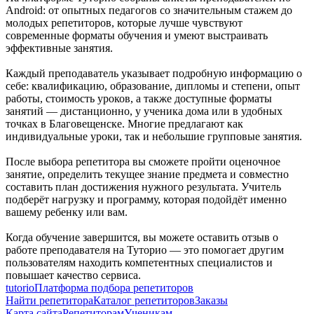
Android: от опытных педагогов со значительным стажем до
молодых репетиторов, которые лучше чувствуют
современные форматы обучения и умеют выстраивать
эффективные занятия.
Каждый преподаватель указывает подробную информацию о
себе: квалификацию, образование, дипломы и степени, опыт
работы, стоимость уроков, а также доступные форматы
занятий — дистанционно, у ученика дома или в удобных
точках в Благовещенске. Многие предлагают как
индивидуальные уроки, так и небольшие групповые занятия.
После выбора репетитора вы сможете пройти оценочное
занятие, определить текущее знание предмета и совместно
составить план достижения нужного результата. Учитель
подберёт нагрузку и программу, которая подойдёт именно
вашему ребенку или вам.
Когда обучение завершится, вы можете оставить отзыв о
работе преподавателя на Туторио — это помогает другим
пользователям находить компетентных специалистов и
повышает качество сервиса.
tutorio
Платформа подбора репетиторов
Найти репетитора
Каталог репетиторов
Заказы
Карта сайта
Репетиторам
Ученикам