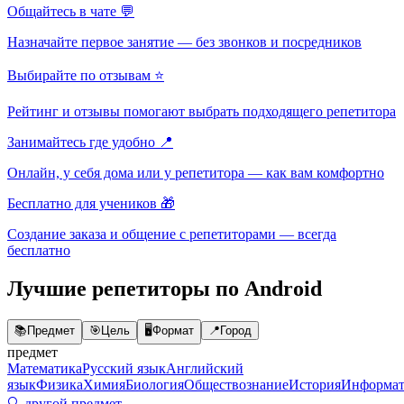
Общайтесь в чате 💬
Назначайте первое занятие — без звонков и посредников
Выбирайте по отзывам ⭐
Рейтинг и отзывы помогают выбрать подходящего репетитора
Занимайтесь где удобно 📍
Онлайн, у себя дома или у репетитора — как вам комфортно
Бесплатно для учеников 🎁
Создание заказа и общение с репетиторами — всегда
бесплатно
Лучшие репетиторы по Android
📚
Предмет
🎯
Цель
🖥️
Формат
📍
Город
предмет
Математика
Русский язык
Английский
язык
Физика
Химия
Биология
Обществознание
История
Информат
🔍 другой предмет