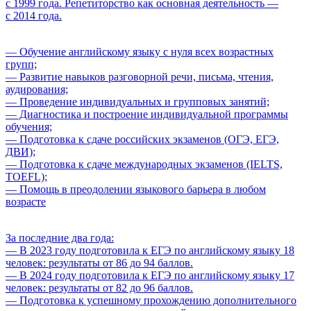
с 1999 года. Репетиторство как основная деятельность —
с 2014 года.
— Обучение английскому языку с нуля всех возрастных
групп;
— Развитие навыков разговорной речи, письма, чтения,
аудирования;
— Проведение индивидуальных и групповых занятий;
— Диагностика и построение индивидуальной программы
обучения;
— Подготовка к сдаче российских экзаменов (ОГЭ, ЕГЭ,
ДВИ);
— Подготовка к сдаче международных экзаменов (IELTS,
TOEFL);
— Помощь в преодолении языкового барьера в любом
возрасте
За последние два года:
— В 2023 году подготовила к ЕГЭ по английскому языку 18
человек: результаты от 86 до 94 баллов.
— В 2024 году подготовила к ЕГЭ по английскому языку 17
человек: результаты от 82 до 96 баллов.
— Подготовка к успешному прохождению дополнительного