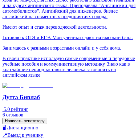
и на курсах английского языка. Преподавала "Английский для
автомобилистов", Английский для инженеров, бизнес
английский на совместных предприятиях города.
Имеют опыт и стаж переводческой деятельности.
Готовлю к ОГЭ и ЕГЭ. Мои ученики сдают на высокий балл.
Занимаюсь с разными возрастами онлайн и у себя дома.
В своей практике использую самые современные и передовые
учебные пособия и коммуникативную методику. Знаю как в
кратчайшие период заставить человека заговорить на
английском языке.
Дутта Биплаб
5.0
рейтинг
6
отзывов
Написать репетитору
🖥️ Дистанционно
📍Выезд к ученику