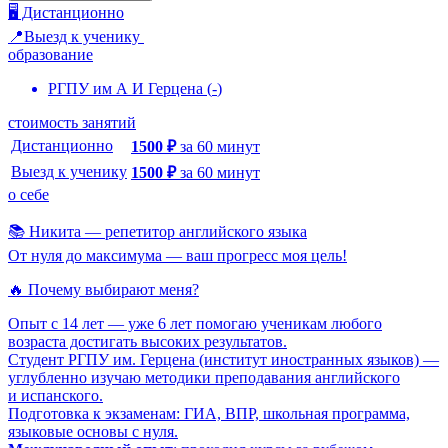
🖥️ Дистанционно
📍Выезд к ученику
образование
РГПУ им А И Герцена
(
-
)
стоимость занятий
Дистанционно
1500
₽
за
60
минут
Выезд к ученику
1500
₽
за
60
минут
о себе
📚 Никита — репетитор английского языка
От нуля до максимума — ваш прогресс моя цель!
🔥 Почему выбирают меня?
Опыт с 14 лет — уже 6 лет помогаю ученикам любого
возраста достигать высоких результатов.
Студент РГПУ им. Герцена (институт иностранных языков) —
углубленно изучаю методики преподавания английского
и испанского.
Подготовка к экзаменам: ГИА, ВПР, школьная программа,
языковые основы с нуля.