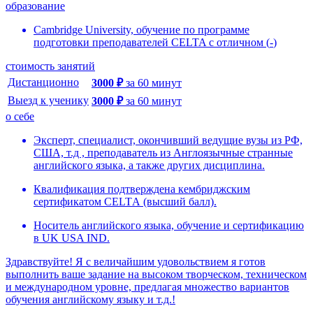
образование
Cambridge University, обучение по программе
подготовки преподавателей CELTA с отличном
(
-
)
стоимость занятий
Дистанционно
3000
₽
за
60
минут
Выезд к ученику
3000
₽
за
60
минут
о себе
Эксперт, специалист, окончивший ведущие вузы из РФ,
США, т.д , преподаватель из Англоязычные странные
английского языка, а также других дисциплина.
Квалификaция подтверждена кембриджским
сертификатом CЕLTА (высший балл).
Носитель английского языка, обучение и сертификацию
в UK USA IND.
Здравствуйте! Я c величайшим удовольствием я готов
выполнить ваше задание на высоком творческом, техническом
и международном уровне, предлагая множество вариантов
обучения английскому языку и т.д.!