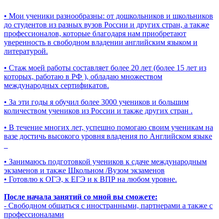
• Мои ученики разнообразны: от дошкольников и школьников
до студентов из разных вузов России и других стран, а также
профессионалов, которые благодаря нам приобретают
уверенность в свободном владении английским языком и
литературой.
• Стаж моей работы составляет более 20 лет (более 15 лет из
которых, работаю в РФ ), обладаю множеством
международных сертификатов.
• За эти годы я обучил более 3000 учеников и большим
количеством учеников из России и также других стран .
• В течение многих лет, успешно помогаю своим ученикам на
вазе достичь высокого уровня владения по Английском языке
• Занимаюсь подготовкой учеников к сдаче международным
экзаменов и также Школьном /Вузом экзаменов
• Готовлю к ОГЭ, к ЕГЭ и к ВПР на любом уровне.
После начала занятий со мной вы сможете:
- Свободном общаться с иностранными, партнерами а также с
профессионалами