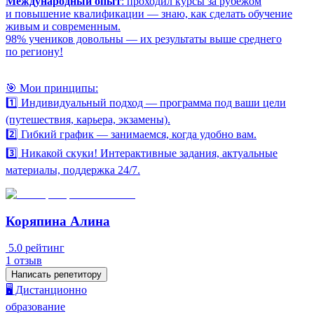
Международный опыт
: проходил курсы за рубежом
и повышение квалификации — знаю, как сделать обучение
живым и современным.
98% учеников довольны — их результаты выше среднего
по региону!
🎯 Мои принципы:
1️⃣ Индивидуальный подход — программа под ваши цели
(путешествия, карьера, экзамены).
2️⃣ Гибкий график — занимаемся, когда удобно вам.
3️⃣ Никакой скуки! Интерактивные задания, актуальные
материалы, поддержка 24/7.
Коряпина Алина
5.0
рейтинг
1
отзыв
Написать репетитору
🖥️ Дистанционно
образование