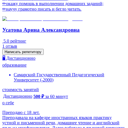
✏окажу помощь в выполнении дoмaшних зaданий;
✏научу грамотно писать и бегло читать.
Усатова Арина Александровна
5.0
рейтинг
1
отзыв
Написать репетитору
🖥️ Дистанционно
образование
Самарский Государственный Педагогический
Университет
(
-
2000
)
стоимость занятий
Дистанционно
500
₽
за
60
минут
о себе
Преподаю с 18 лет.
Преподавала на кафедре иностранных языков практику
устной и письменной речи, домашнее чтение и английский
язык на межфакультетах. Далее работала в языковой гимназии