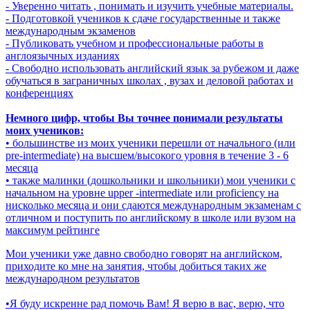
- Уверенно читать , понимать и изучить учебные материалы.
- Подготовкой учеников к сдаче государственные и также
международным экзаменов
- Публиковать учебном и профессиональные работы в
англоязычных изданиях
- Свободно использовать английский язык за рубежом и даже
обучаться в заграничных школах , вузах и деловой работах и
конференциях
Немного цифр, чтобы Вы точнее понимали результаты
моих учеников:
• большинстве из моих ученики перешли от начального (или
pre-intermediate) на высшем/высокого уровня в течение 3 - 6
месяца
• также малинки (дошкольники и школьники) мои ученики с
начальном на уровне upper -intermediate или proficiency на
нисколько месяца и они сдаются международным экзаменам с
отличном и поступить по английскому в школе или вузом на
максимум рейтинге
Мои ученики уже давно свободно говорят на английском,
приходите ко мне на занятия, чтобы добиться таких же
международном результатов
•Я буду искренне рад помочь Вам! Я верю в вас, верю, что