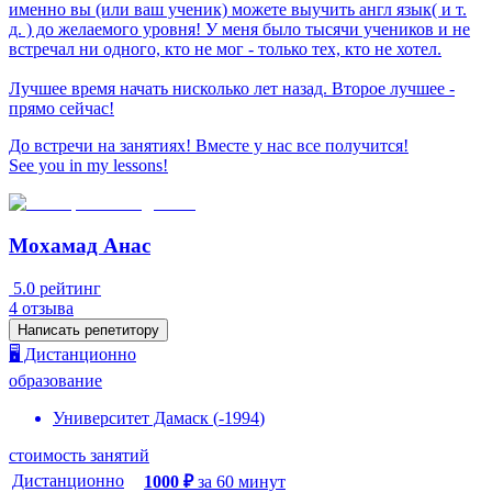
именно вы (или ваш ученик) можете выучить англ язык( и т.
д. ) до желаемого уровня! У меня было тысячи учеников и не
встречал ни одного, кто не мог - только тех, кто не хотел.
Лучшее время начать нисколько лет назад. Второе лучшее -
прямо сейчас!
До встречи на занятиях! Вместе у нас все получится!
See you in my lessons!
Мохамад Анас
5.0
рейтинг
4
отзыва
Написать репетитору
🖥️ Дистанционно
образование
Университет Дамаск
(
-
1994
)
стоимость занятий
Дистанционно
1000
₽
за
60
минут