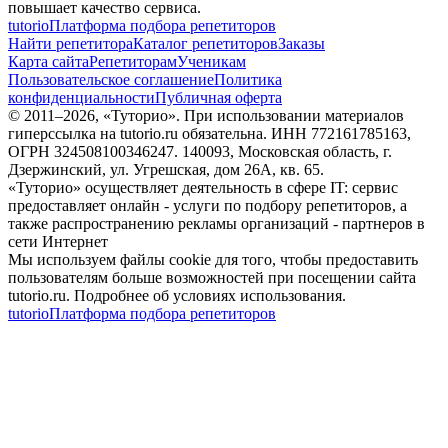
повышает качество сервиса.
tutorio
Платформа подбора репетиторов
Найти репетитора
Каталог репетиторов
Заказы
Карта сайта
Репетиторам
Ученикам
Пользовательское соглашение
Политика
конфиденциальности
Публичная оферта
© 2011–
2026
, «Туторио». При использовании материалов
гиперссылка на tutorio.ru обязательна. ИНН 772161785163,
ОГРН 324508100346247. 140093, Московская область, г.
Дзержинский, ул. Угрешская, дом 26А, кв. 65.
«Туторио» осуществляет деятельность в сфере IT: сервис
предоставляет онлайн - услуги по подбору репетиторов, а
также распространению рекламы организаций - партнеров в
сети Интернет
Мы используем файлы cookie для того, чтобы предоставить
пользователям больше возможностей при посещении сайта
tutorio.ru. Подробнее об условиях использования.
tutorio
Платформа подбора репетиторов