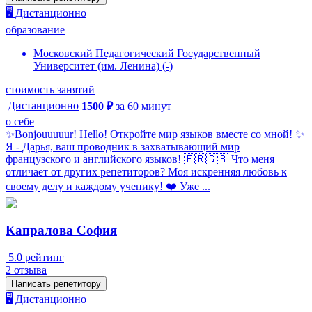
🖥️ Дистанционно
образование
Московский Педагогический Государственный
Университет (им. Ленина)
(
-
)
стоимость занятий
Дистанционно
1500
₽
за
60
минут
о себе
✨Bonjouuuuur! Hello! Откройте мир языков вместе со мной! ✨
Я - Дарья, ваш проводник в захватывающий мир
французского и английского языков! 🇫🇷🇬🇧 Что меня
отличает от других репетиторов? Моя искренняя любовь к
своему делу и каждому ученику! ❤️ Уже ...
Капралова София
5.0
рейтинг
2
отзыва
Написать репетитору
🖥️ Дистанционно