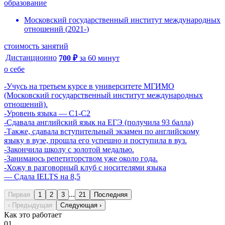
образование
Московский государственный институт международных
отношений
(
2021
-
)
стоимость занятий
Дистанционно
700
₽
за
60
минут
о себе
-Учусь на третьем курсе в университете МГИМО
(Московский государственный институт международных
отношений).
-Уровень языка — C1-C2
-Сдавала английский язык на ЕГЭ (получила 93 балла)
-Также, сдавала вступительный экзамен по английскому
языку в вузе, прошла его успешно и поступила в вуз.
-Закончила школу с золотой медалью.
-Занимаюсь репетиторством уже около года.
-Хожу в разговорный клуб с носителями языка
— Сдала IELTS на 8,5
...
Первая
1
2
3
21
Последняя
‹ Предыдущая
Следующая ›
Как это работает
01