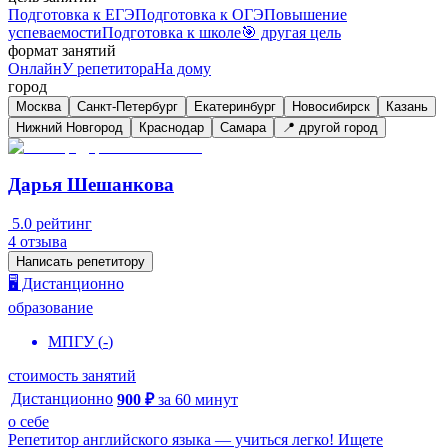
Подготовка к ЕГЭ
Подготовка к ОГЭ
Повышение
успеваемости
Подготовка к школе
🎯 другая цель
формат занятий
Онлайн
У репетитора
На дому
город
Москва
Санкт-Петербург
Екатеринбург
Новосибирск
Казань
Нижний Новгород
Краснодар
Самара
📍 другой город
Дарья Шешанкова
5.0
рейтинг
4
отзыва
Написать репетитору
🖥️ Дистанционно
образование
МПГУ
(
-
)
стоимость занятий
Дистанционно
900
₽
за
60
минут
о себе
Репетитор английского языка — учиться легко! Ищете