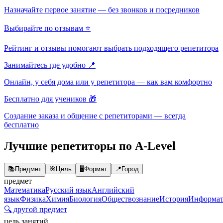
Назначайте первое занятие — без звонков и посредников
Выбирайте по отзывам ⭐
Рейтинг и отзывы помогают выбрать подходящего репетитора
Занимайтесь где удобно 📍
Онлайн, у себя дома или у репетитора — как вам комфортно
Бесплатно для учеников 🎁
Создание заказа и общение с репетиторами — всегда
бесплатно
Лучшие репетиторы по A-Level
📚
Предмет
🎯
Цель
🖥️
Формат
📍
Город
предмет
Математика
Русский язык
Английский
язык
Физика
Химия
Биология
Обществознание
История
Информат
🔍 другой предмет
цель занятий