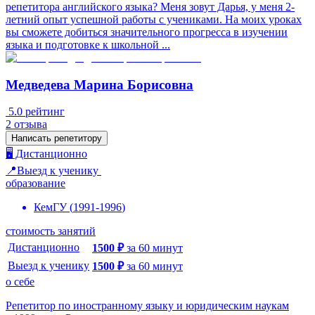
репетитора английского языка? Меня зовут Дарья, у меня 2-
летний опыт успешной работы с учениками. На моих уроках
вы сможете добиться значительного прогресса в изучении
языка и подготовке к школьной ...
Медведева Марина Борисовна
5.0
рейтинг
2
отзыва
Написать репетитору
🖥️ Дистанционно
📍Выезд к ученику
образование
КемГУ
(
1991
-
1996
)
стоимость занятий
Дистанционно
1500
₽
за
60
минут
Выезд к ученику
1500
₽
за
60
минут
о себе
Репетитор по иностранному языку и юридическим наукам