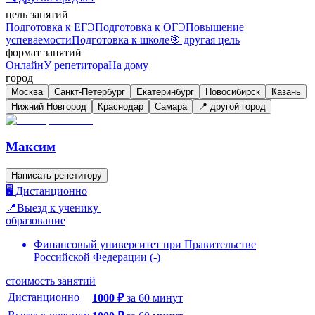
цель занятий
Подготовка к ЕГЭ
Подготовка к ОГЭ
Повышение
успеваемости
Подготовка к школе
🎯 другая цель
формат занятий
Онлайн
У репетитора
На дому
город
Москва
Санкт-Петербург
Екатеринбург
Новосибирск
Казань
Нижний Новгород
Краснодар
Самара
📍 другой город
Максим
Написать репетитору
🖥️ Дистанционно
📍Выезд к ученику
образование
Финансовый университет при Правительстве
Российской Федерации
(
-
)
стоимость занятий
Дистанционно
1000
₽
за
60
минут