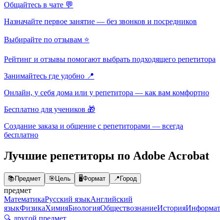
Общайтесь в чате 💬
Назначайте первое занятие — без звонков и посредников
Выбирайте по отзывам ⭐
Рейтинг и отзывы помогают выбрать подходящего репетитора
Занимайтесь где удобно 📍
Онлайн, у себя дома или у репетитора — как вам комфортно
Бесплатно для учеников 🎁
Создание заказа и общение с репетиторами — всегда
бесплатно
Лучшие репетиторы по Adobe Acrobat
📚
Предмет
🎯
Цель
🖥️
Формат
📍
Город
предмет
Математика
Русский язык
Английский
язык
Физика
Химия
Биология
Обществознание
История
Информат
🔍 другой предмет