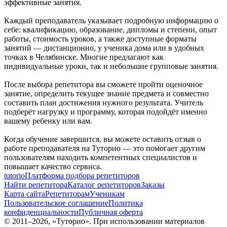
эффективные занятия.
Каждый преподаватель указывает подробную информацию о
себе: квалификацию, образование, дипломы и степени, опыт
работы, стоимость уроков, а также доступные форматы
занятий — дистанционно, у ученика дома или в удобных
точках в Челябинске. Многие предлагают как
индивидуальные уроки, так и небольшие групповые занятия.
После выбора репетитора вы сможете пройти оценочное
занятие, определить текущее знание предмета и совместно
составить план достижения нужного результата. Учитель
подберёт нагрузку и программу, которая подойдёт именно
вашему ребенку или вам.
Когда обучение завершится, вы можете оставить отзыв о
работе преподавателя на Туторио — это помогает другим
пользователям находить компетентных специалистов и
повышает качество сервиса.
tutorio
Платформа подбора репетиторов
Найти репетитора
Каталог репетиторов
Заказы
Карта сайта
Репетиторам
Ученикам
Пользовательское соглашение
Политика
конфиденциальности
Публичная оферта
© 2011–
2026
, «Туторио». При использовании материалов