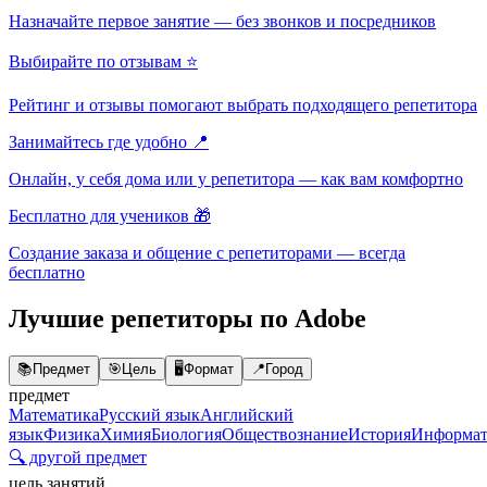
Назначайте первое занятие — без звонков и посредников
Выбирайте по отзывам ⭐
Рейтинг и отзывы помогают выбрать подходящего репетитора
Занимайтесь где удобно 📍
Онлайн, у себя дома или у репетитора — как вам комфортно
Бесплатно для учеников 🎁
Создание заказа и общение с репетиторами — всегда
бесплатно
Лучшие репетиторы по Adobe
📚
Предмет
🎯
Цель
🖥️
Формат
📍
Город
предмет
Математика
Русский язык
Английский
язык
Физика
Химия
Биология
Обществознание
История
Информат
🔍 другой предмет
цель занятий