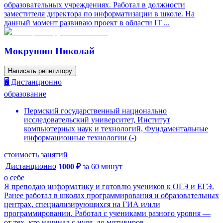
образовательных учреждениях. Работал в должности
заместителя директора по информатизации в школе. На
данный момент развиваю проект в области IT ...
Мокрушин Николай
Написать репетитору
🖥️ Дистанционно
образование
Пермский государственный национально
исследовательский университет, Институт
компьютерных наук и технологий, Фундаментальные
информационные технологии
(
-
)
стоимость занятий
Дистанционно
1000
₽
за
60
минут
о себе
Я преподаю информатику и готовлю учеников к ОГЭ и ЕГЭ.
Ранее работал в школах программирования и образовательных
центрах, специализирующихся на ГИА и/или
программировании. Работал с учениками разного уровня —
от тех, кто начинал с нуля, до мотивиров...