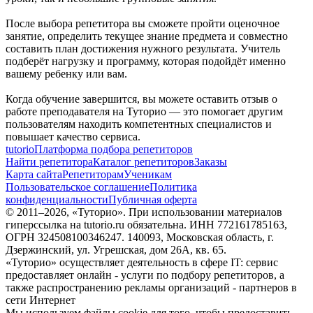
После выбора репетитора вы сможете пройти оценочное
занятие, определить текущее знание предмета и совместно
составить план достижения нужного результата. Учитель
подберёт нагрузку и программу, которая подойдёт именно
вашему ребенку или вам.
Когда обучение завершится, вы можете оставить отзыв о
работе преподавателя на Туторио — это помогает другим
пользователям находить компетентных специалистов и
повышает качество сервиса.
tutorio
Платформа подбора репетиторов
Найти репетитора
Каталог репетиторов
Заказы
Карта сайта
Репетиторам
Ученикам
Пользовательское соглашение
Политика
конфиденциальности
Публичная оферта
© 2011–
2026
, «Туторио». При использовании материалов
гиперссылка на tutorio.ru обязательна. ИНН 772161785163,
ОГРН 324508100346247. 140093, Московская область, г.
Дзержинский, ул. Угрешская, дом 26А, кв. 65.
«Туторио» осуществляет деятельность в сфере IT: сервис
предоставляет онлайн - услуги по подбору репетиторов, а
также распространению рекламы организаций - партнеров в
сети Интернет
Мы используем файлы cookie для того, чтобы предоставить