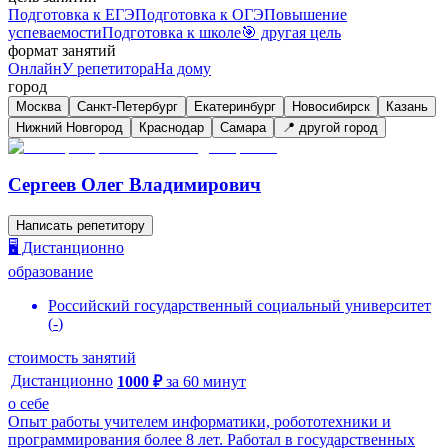
Подготовка к ЕГЭ
Подготовка к ОГЭ
Повышение
успеваемости
Подготовка к школе
🎯 другая цель
формат занятий
Онлайн
У репетитора
На дому
город
Москва
Санкт-Петербург
Екатеринбург
Новосибирск
Казань
Нижний Новгород
Краснодар
Самара
📍 другой город
Сергеев Олег Владимирович
Написать репетитору
🖥️ Дистанционно
образование
Российский государственный социальный университет
(
-
)
стоимость занятий
Дистанционно
1000
₽
за
60
минут
о себе
Опыт работы учителем информатики, робототехники и
программирования более 8 лет. Работал в государственных