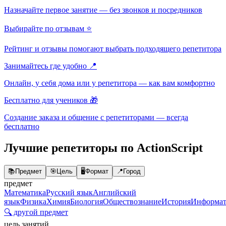
Назначайте первое занятие — без звонков и посредников
Выбирайте по отзывам ⭐
Рейтинг и отзывы помогают выбрать подходящего репетитора
Занимайтесь где удобно 📍
Онлайн, у себя дома или у репетитора — как вам комфортно
Бесплатно для учеников 🎁
Создание заказа и общение с репетиторами — всегда
бесплатно
Лучшие репетиторы по ActionScript
📚
Предмет
🎯
Цель
🖥️
Формат
📍
Город
предмет
Математика
Русский язык
Английский
язык
Физика
Химия
Биология
Обществознание
История
Информат
🔍 другой предмет
цель занятий