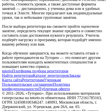
работы, стоимость уроков, а также доступные форматы
занятий — дистанционно, у ученика дома или в удобных
точках в Элисте. Многие предлагают как индивидуальные
уроки, так и небольшие групповые занятия.
После выбора репетитора вы сможете пройти оценочное
занятие, определить текущее знание предмета и совместно
составить план достижения нужного результата. Учитель
подберёт нагрузку и программу, которая подойдёт именно
вашему ребенку или вам.
Когда обучение завершится, вы можете оставить отзыв о
работе преподавателя на Туторио — это помогает другим
пользователям находить компетентных специалистов и
повышает качество сервиса.
tutorio
Платформа подбора репетиторов
Найти репетитора
Каталог репетиторов
Заказы
Карта сайта
Репетиторам
Ученикам
Пользовательское соглашение
Политика
конфиденциальности
Публичная оферта
© 2011–
2026
, «Туторио». При использовании материалов
гиперссылка на tutorio.ru обязательна. ИНН 772161785163,
ОГРН 324508100346247. 140093, Московская область, г.
Дзержинский, ул. Угрешская, дом 26А, кв. 65.