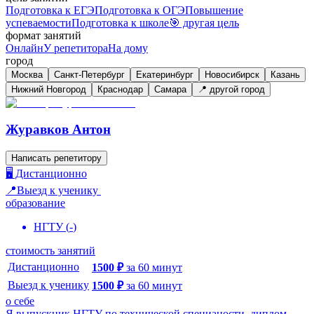
Подготовка к ЕГЭ
Подготовка к ОГЭ
Повышение
успеваемости
Подготовка к школе
🎯 другая цель
формат занятий
Онлайн
У репетитора
На дому
город
Москва
Санкт-Петербург
Екатеринбург
Новосибирск
Казань
Нижний Новгород
Краснодар
Самара
📍 другой город
Журавков Антон
Написать репетитору
🖥️ Дистанционно
📍Выезд к ученику
образование
НГТУ
(
-
)
стоимость занятий
Дистанционно
1500
₽
за
60
минут
Выезд к ученику
1500
₽
за
60
минут
о себе
Я выпускник НГТУ по технической специаности, диплом