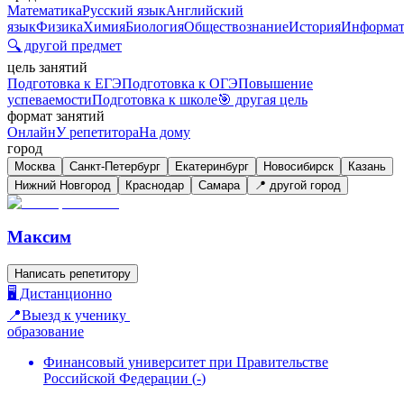
Математика
Русский язык
Английский
язык
Физика
Химия
Биология
Обществознание
История
Информат
🔍 другой предмет
цель занятий
Подготовка к ЕГЭ
Подготовка к ОГЭ
Повышение
успеваемости
Подготовка к школе
🎯 другая цель
формат занятий
Онлайн
У репетитора
На дому
город
Москва
Санкт-Петербург
Екатеринбург
Новосибирск
Казань
Нижний Новгород
Краснодар
Самара
📍 другой город
Максим
Написать репетитору
🖥️ Дистанционно
📍Выезд к ученику
образование
Финансовый университет при Правительстве
Российской Федерации
(
-
)