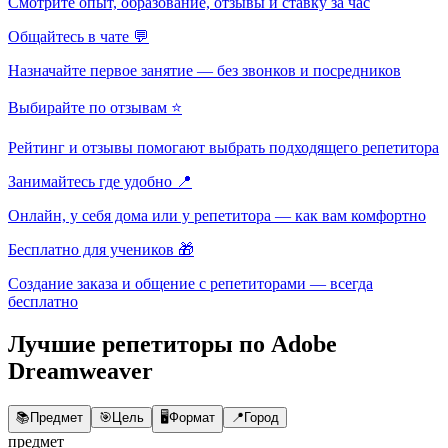
Смотрите опыт, образование, отзывы и ставку за час
Общайтесь в чате 💬
Назначайте первое занятие — без звонков и посредников
Выбирайте по отзывам ⭐
Рейтинг и отзывы помогают выбрать подходящего репетитора
Занимайтесь где удобно 📍
Онлайн, у себя дома или у репетитора — как вам комфортно
Бесплатно для учеников 🎁
Создание заказа и общение с репетиторами — всегда
бесплатно
Лучшие репетиторы по Adobe
Dreamweaver
📚
Предмет
🎯
Цель
🖥️
Формат
📍
Город
предмет