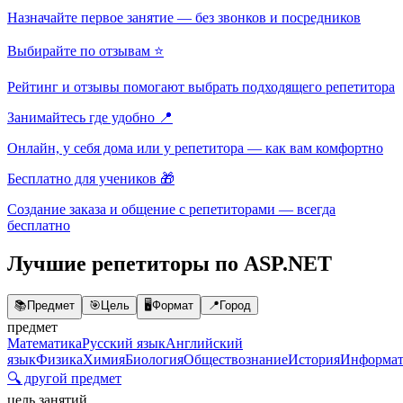
Назначайте первое занятие — без звонков и посредников
Выбирайте по отзывам ⭐
Рейтинг и отзывы помогают выбрать подходящего репетитора
Занимайтесь где удобно 📍
Онлайн, у себя дома или у репетитора — как вам комфортно
Бесплатно для учеников 🎁
Создание заказа и общение с репетиторами — всегда
бесплатно
Лучшие репетиторы по ASP.NET
📚
Предмет
🎯
Цель
🖥️
Формат
📍
Город
предмет
Математика
Русский язык
Английский
язык
Физика
Химия
Биология
Обществознание
История
Информат
🔍 другой предмет
цель занятий