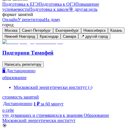
Подготовка к ЕГЭ
Подготовка к ОГЭ
Повышение
успеваемости
Подготовка к школе
🎯 другая цель
формат занятий
Онлайн
У репетитора
На дому
город
Москва
Санкт-Петербург
Екатеринбург
Новосибирск
Казань
Нижний Новгород
Краснодар
Самара
📍 другой город
Подгорнов Тимофей
Написать репетитору
🖥️ Дистанционно
образование
Московский энергетически институт
(
-
)
стоимость занятий
Дистанционно
1
₽
за
60
минут
о себе
учу думающих и стремящихся к знаниям Образование
Московский энергетически институт
🎯