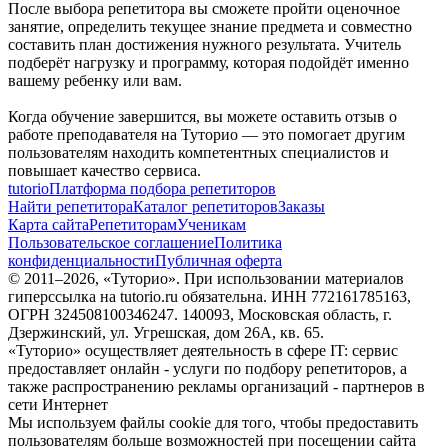
После выбора репетитора вы сможете пройти оценочное
занятие, определить текущее знание предмета и совместно
составить план достижения нужного результата. Учитель
подберёт нагрузку и программу, которая подойдёт именно
вашему ребенку или вам.
Когда обучение завершится, вы можете оставить отзыв о
работе преподавателя на Туторио — это помогает другим
пользователям находить компетентных специалистов и
повышает качество сервиса.
tutorio
Платформа подбора репетиторов
Найти репетитора
Каталог репетиторов
Заказы
Карта сайта
Репетиторам
Ученикам
Пользовательское соглашение
Политика
конфиденциальности
Публичная оферта
© 2011–
2026
, «Туторио». При использовании материалов
гиперссылка на tutorio.ru обязательна. ИНН 772161785163,
ОГРН 324508100346247. 140093, Московская область, г.
Дзержинский, ул. Угрешская, дом 26А, кв. 65.
«Туторио» осуществляет деятельность в сфере IT: сервис
предоставляет онлайн - услуги по подбору репетиторов, а
также распространению рекламы организаций - партнеров в
сети Интернет
Мы используем файлы cookie для того, чтобы предоставить
пользователям больше возможностей при посещении сайта