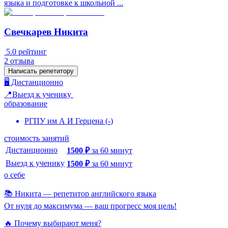
языка и подготовке к школьной ...
Свечкарев Никита
5.0
рейтинг
2
отзыва
Написать репетитору
🖥️ Дистанционно
📍Выезд к ученику
образование
РГПУ им А И Герцена
(
-
)
стоимость занятий
Дистанционно
1500
₽
за
60
минут
Выезд к ученику
1500
₽
за
60
минут
о себе
📚 Никита — репетитор английского языка
От нуля до максимума — ваш прогресс моя цель!
🔥 Почему выбирают меня?