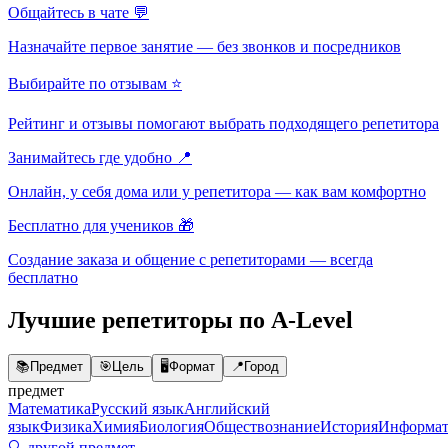
Общайтесь в чате 💬
Назначайте первое занятие — без звонков и посредников
Выбирайте по отзывам ⭐
Рейтинг и отзывы помогают выбрать подходящего репетитора
Занимайтесь где удобно 📍
Онлайн, у себя дома или у репетитора — как вам комфортно
Бесплатно для учеников 🎁
Создание заказа и общение с репетиторами — всегда
бесплатно
Лучшие репетиторы по A-Level
📚
Предмет
🎯
Цель
🖥️
Формат
📍
Город
предмет
Математика
Русский язык
Английский
язык
Физика
Химия
Биология
Обществознание
История
Информат
🔍 другой предмет