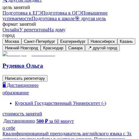
цель занятий
Подготовка к ЕГЭ
Подготовка к ОГЭ
Повышение
успеваемости
Подготовка к школе
🎯 другая цель
формат занятий
Онлайн
У репетитора
На дому
город
Москва
Санкт-Петербург
Екатеринбург
Новосибирск
Казань
Нижний Новгород
Краснодар
Самара
📍 другой город
Руденко Ольга
Написать репетитору
🖥️ Дистанционно
образование
Курский Государственный Университет
(
-
)
стоимость занятий
Дистанционно
500
₽
за
60
минут
о себе
Квалифицированный преподаватель английского языка с 3х