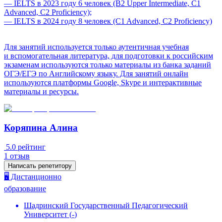
— IELTS в 2023 году 6 человек (B2 Upper Intermediate, C1
Advanced, C2 Proficiency);
— IELTS в 2024 году 8 человек (C1 Advanced, C2 Proficiency)
Для занятий используется только аутентичная учебная
и вспомогательная литература, для подготовки к российским
экзаменам используются только материалы из банка заданий
ОГЭ/ЕГЭ по Английскому языку. Для занятий онлайн
используются платформы Google, Skype и интерактивные
материалы и ресурсы.
Коряпина Алина
5.0
рейтинг
1
отзыв
Написать репетитору
🖥️ Дистанционно
образование
Шадринский Государственный Педагогический
Университет
(
-
)