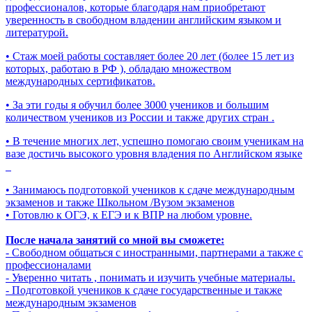
профессионалов, которые благодаря нам приобретают
уверенность в свободном владении английским языком и
литературой.
• Стаж моей работы составляет более 20 лет (более 15 лет из
которых, работаю в РФ ), обладаю множеством
международных сертификатов.
• За эти годы я обучил более 3000 учеников и большим
количеством учеников из России и также других стран .
• В течение многих лет, успешно помогаю своим ученикам на
вазе достичь высокого уровня владения по Английском языке
• Занимаюсь подготовкой учеников к сдаче международным
экзаменов и также Школьном /Вузом экзаменов
• Готовлю к ОГЭ, к ЕГЭ и к ВПР на любом уровне.
После начала занятий со мной вы сможете:
- Свободном общаться с иностранными, партнерами а также с
профессионалами
- Уверенно читать , понимать и изучить учебные материалы.
- Подготовкой учеников к сдаче государственные и также
международным экзаменов