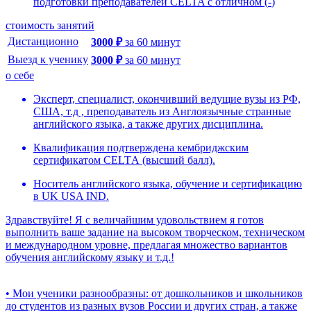
подготовки преподавателей CELTA с отличном
(
-
)
стоимость занятий
Дистанционно
3000
₽
за
60
минут
Выезд к ученику
3000
₽
за
60
минут
о себе
Эксперт, специалист, окончивший ведущие вузы из РФ,
США, т.д , преподаватель из Англоязычные странные
английского языка, а также других дисциплина.
Квалификaция подтверждена кембриджским
сертификатом CЕLTА (высший балл).
Носитель английского языка, обучение и сертификацию
в UK USA IND.
Здравствуйте! Я c величайшим удовольствием я готов
выполнить ваше задание на высоком творческом, техническом
и международном уровне, предлагая множество вариантов
обучения английскому языку и т.д.!
• Мои ученики разнообразны: от дошкольников и школьников
до студентов из разных вузов России и других стран, а также