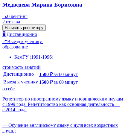
Медведева Марина Борисовна
5.0
рейтинг
2
отзыва
Написать репетитору
🖥️ Дистанционно
📍Выезд к ученику
образование
КемГУ
(
1991
-
1996
)
стоимость занятий
Дистанционно
1500
₽
за
60
минут
Выезд к ученику
1500
₽
за
60
минут
о себе
Репетитор по иностранному языку и юридическим наукам
с 1999 года. Репетиторство как основная деятельность —
с 2014 года.
— Обучение английскому языку с нуля всех возрастных
групп;