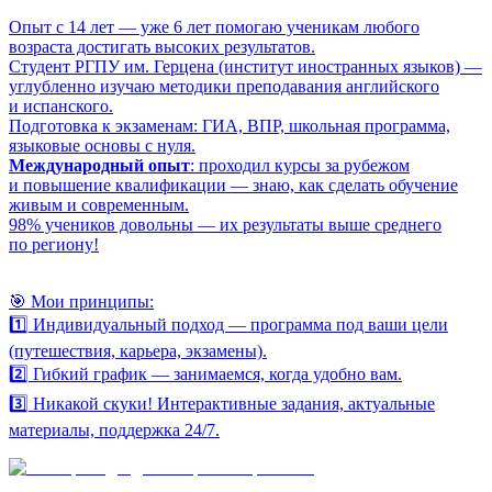
Опыт с 14 лет — уже 6 лет помогаю ученикам любого
возраста достигать высоких результатов.
Студент РГПУ им. Герцена (институт иностранных языков) —
углубленно изучаю методики преподавания английского
и испанского.
Подготовка к экзаменам: ГИА, ВПР, школьная программа,
языковые основы с нуля.
Международный опыт
: проходил курсы за рубежом
и повышение квалификации — знаю, как сделать обучение
живым и современным.
98% учеников довольны — их результаты выше среднего
по региону!
🎯 Мои принципы:
1️⃣ Индивидуальный подход — программа под ваши цели
(путешествия, карьера, экзамены).
2️⃣ Гибкий график — занимаемся, когда удобно вам.
3️⃣ Никакой скуки! Интерактивные задания, актуальные
материалы, поддержка 24/7.