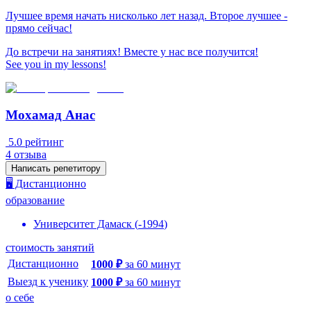
Лучшее время начать нисколько лет назад. Второе лучшее -
прямо сейчас!
До встречи на занятиях! Вместе у нас все получится!
See you in my lessons!
Мохамад Анас
5.0
рейтинг
4
отзыва
Написать репетитору
🖥️ Дистанционно
образование
Университет Дамаск
(
-
1994
)
стоимость занятий
Дистанционно
1000
₽
за
60
минут
Выезд к ученику
1000
₽
за
60
минут
о себе