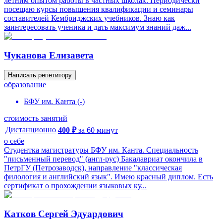
летним опытом работы в частных школах. Периодически
посещаю курсы повышения квалификации и семинары
составителей Кембриджских учебников. Знаю как
заинтересовать ученика и дать максимум знаний даж...
Чуканова Елизавета
Написать репетитору
образование
БФУ им. Канта
(
-
)
стоимость занятий
Дистанционно
400
₽
за
60
минут
о себе
Студентка магистратуры БФУ им. Канта. Специальность
"письменный перевод" (англ-рус) Бакалавриат окончила в
ПетрГУ (Петрозаводск), направление "классическая
филология и английский язык". Имею красный диплом. Есть
сертификат о прохождении языковых ку...
Катков Сергей Эдуардович