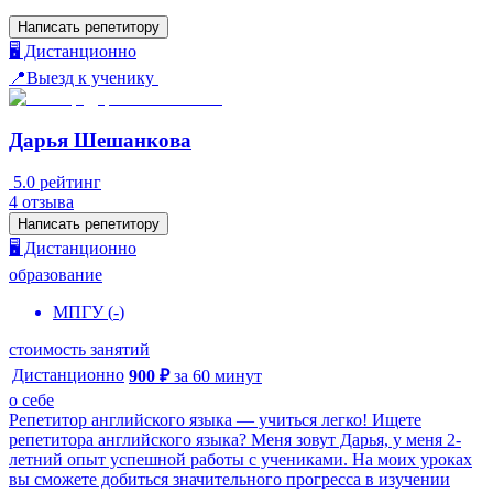
Написать репетитору
🖥️ Дистанционно
📍Выезд к ученику
Дарья Шешанкова
5.0
рейтинг
4
отзыва
Написать репетитору
🖥️ Дистанционно
образование
МПГУ
(
-
)
стоимость занятий
Дистанционно
900
₽
за
60
минут
о себе
Репетитор английского языка — учиться легко! Ищете
репетитора английского языка? Меня зовут Дарья, у меня 2-
летний опыт успешной работы с учениками. На моих уроках
вы сможете добиться значительного прогресса в изучении