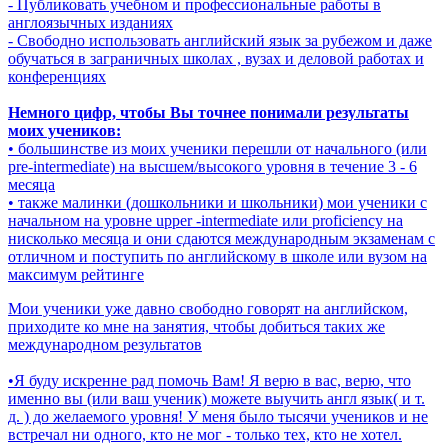
- Публиковать учебном и профессиональные работы в
англоязычных изданиях
- Свободно использовать английский язык за рубежом и даже
обучаться в заграничных школах , вузах и деловой работах и
конференциях
Немного цифр, чтобы Вы точнее понимали результаты
моих учеников:
• большинстве из моих ученики перешли от начального (или
pre-intermediate) на высшем/высокого уровня в течение 3 - 6
месяца
• также малинки (дошкольники и школьники) мои ученики с
начальном на уровне upper -intermediate или proficiency на
нисколько месяца и они сдаются международным экзаменам с
отличном и поступить по английскому в школе или вузом на
максимум рейтинге
Мои ученики уже давно свободно говорят на английском,
приходите ко мне на занятия, чтобы добиться таких же
международном результатов
•Я буду искренне рад помочь Вам! Я верю в вас, верю, что
именно вы (или ваш ученик) можете выучить англ язык( и т.
д. ) до желаемого уровня! У меня было тысячи учеников и не
встречал ни одного, кто не мог - только тех, кто не хотел.