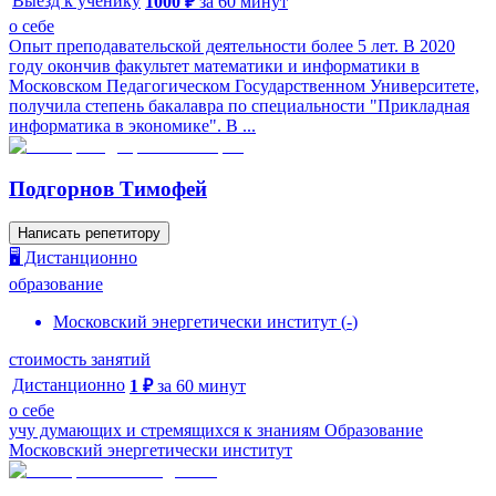
Выезд к ученику
1000
₽
за
60
минут
о себе
Опыт преподавательской деятельности более 5 лет. В 2020
году окончив факультет математики и информатики в
Московском Педагогическом Государственном Университете,
получила степень бакалавра по специальности "Прикладная
информатика в экономике". В ...
Подгорнов Тимофей
Написать репетитору
🖥️ Дистанционно
образование
Московский энергетически институт
(
-
)
стоимость занятий
Дистанционно
1
₽
за
60
минут
о себе
учу думающих и стремящихся к знаниям Образование
Московский энергетически институт