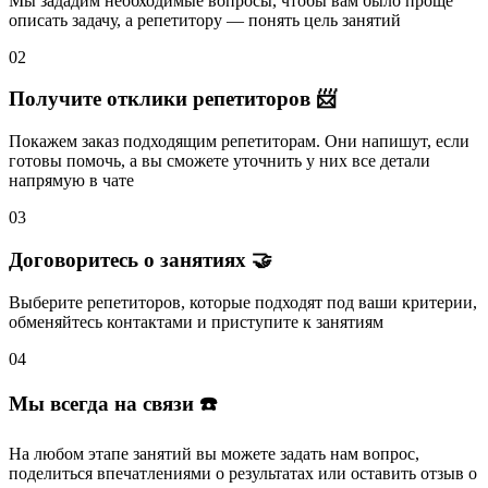
Мы зададим необходимые вопросы, чтобы вам было
проще
описать задачу
, а репетитору — понять
цель занятий
02
Получите отклики репетиторов 📨
Покажем заказ подходящим репетиторам.
Они напишут
, если
готовы помочь, а вы
сможете уточнить
у них все детали
напрямую в чате
03
Договоритесь о занятиях 🤝
Выберите репетиторов
, которые подходят под ваши критерии,
обменяйтесь контактами и
приступите к занятиям
04
Мы всегда на связи ☎️
На любом этапе занятий вы
можете задать нам вопрос
,
поделиться впечатлениями о результатах или
оставить отзыв
о