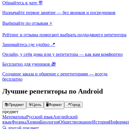
Общайтесь в чате 💬
Назначайте первое занятие — без звонков и посредников
Выбирайте по отзывам ⭐
Рейтинг и отзывы помогают выбрать подходящего репетитора
Занимайтесь где удобно 📍
Онлайн, у себя дома или у репетитора — как вам комфортно
Бесплатно для учеников 🎁
Создание заказа и общение с репетиторами — всегда
бесплатно
Лучшие репетиторы по Android
📚
Предмет
🎯
Цель
🖥️
Формат
📍
Город
предмет
Математика
Русский язык
Английский
язык
Физика
Химия
Биология
Обществознание
История
Информат
🔍 другой предмет