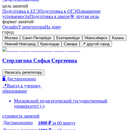
цель занятий
Подготовка к ЕГЭ
Подготовка к ОГЭ
Повышение
успеваемости
Подготовка к школе
🎯 другая цель
формат занятий
Онлайн
У репетитора
На дому
город
Москва
Санкт-Петербург
Екатеринбург
Новосибирск
Казань
Нижний Новгород
Краснодар
Самара
📍 другой город
Стерлягова Софья Сергеевна
Написать репетитору
🖥️ Дистанционно
📍Выезд к ученику
образование
Московский педагогический государственный
университет
(
-
)
стоимость занятий
Дистанционно
1000
₽
за
60
минут