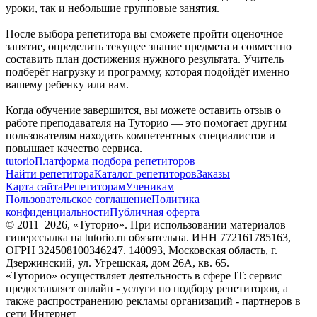
уроки, так и небольшие групповые занятия.
После выбора репетитора вы сможете пройти оценочное
занятие, определить текущее знание предмета и совместно
составить план достижения нужного результата. Учитель
подберёт нагрузку и программу, которая подойдёт именно
вашему ребенку или вам.
Когда обучение завершится, вы можете оставить отзыв о
работе преподавателя на Туторио — это помогает другим
пользователям находить компетентных специалистов и
повышает качество сервиса.
tutorio
Платформа подбора репетиторов
Найти репетитора
Каталог репетиторов
Заказы
Карта сайта
Репетиторам
Ученикам
Пользовательское соглашение
Политика
конфиденциальности
Публичная оферта
© 2011–
2026
, «Туторио». При использовании материалов
гиперссылка на tutorio.ru обязательна. ИНН 772161785163,
ОГРН 324508100346247. 140093, Московская область, г.
Дзержинский, ул. Угрешская, дом 26А, кв. 65.
«Туторио» осуществляет деятельность в сфере IT: сервис
предоставляет онлайн - услуги по подбору репетиторов, а
также распространению рекламы организаций - партнеров в
сети Интернет