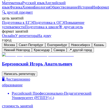
Математика
Русский язык
Английский
язык
Физика
Химия
Биология
Обществознание
История
Информат
🔍 другой предмет
цель занятий
Подготовка к ЕГЭ
Подготовка к ОГЭ
Повышение
успеваемости
Подготовка к школе
🎯 другая цель
формат занятий
Онлайн
У репетитора
На дому
город
Москва
Санкт-Петербург
Екатеринбург
Новосибирск
Казань
Нижний Новгород
Краснодар
Самара
📍 другой город
Березовский Игорь Анатольевич
Написать репетитору
🖥️ Дистанционно
образование
Российский Профессионально-Педагогический
Университет (РГППУ)
(
-
)
стоимость занятий