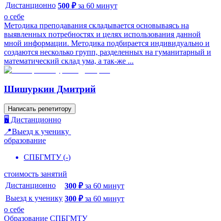
Дистанционно
500
₽
за
60
минут
о себе
Методика преподавания складывается основываясь на
выявленных потребностях и целях использования данной
мной информации. Методика подбирается индивидуально и
создаются несколько групп, разделенных на гуманитарный и
математический склад ума, а так-же ...
Шишуркин Дмитрий
Написать репетитору
🖥️ Дистанционно
📍Выезд к ученику
образование
СПБГМТУ
(
-
)
стоимость занятий
Дистанционно
300
₽
за
60
минут
Выезд к ученику
300
₽
за
60
минут
о себе
Образование СПБГМТУ