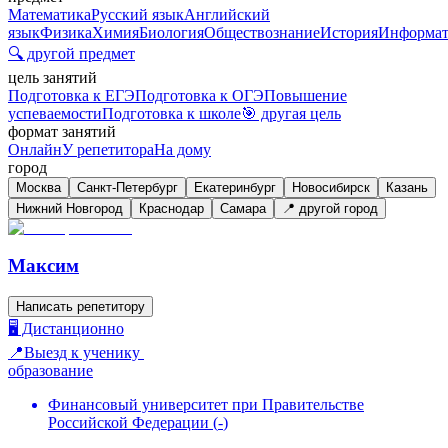
Математика
Русский язык
Английский
язык
Физика
Химия
Биология
Обществознание
История
Информат
🔍 другой предмет
цель занятий
Подготовка к ЕГЭ
Подготовка к ОГЭ
Повышение
успеваемости
Подготовка к школе
🎯 другая цель
формат занятий
Онлайн
У репетитора
На дому
город
Москва
Санкт-Петербург
Екатеринбург
Новосибирск
Казань
Нижний Новгород
Краснодар
Самара
📍 другой город
Максим
Написать репетитору
🖥️ Дистанционно
📍Выезд к ученику
образование
Финансовый университет при Правительстве
Российской Федерации
(
-
)