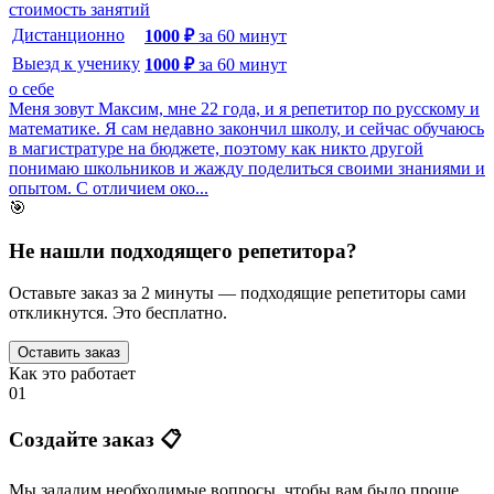
стоимость занятий
Дистанционно
1000
₽
за
60
минут
Выезд к ученику
1000
₽
за
60
минут
о себе
Меня зовут Максим, мне 22 года, и я репетитор по русскому и
математике. Я сам недавно закончил школу, и сейчас обучаюсь
в магистратуре на бюджете, поэтому как никто другой
понимаю школьников и жажду поделиться своими знаниями и
опытом. С отличием око...
🎯
Не нашли подходящего репетитора?
Оставьте заказ за 2 минуты — подходящие репетиторы сами
откликнутся. Это бесплатно.
Оставить заказ
Как это работает
01
Создайте заказ 📋
Мы зададим необходимые вопросы, чтобы вам было
проще