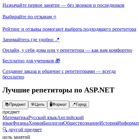
Назначайте первое занятие — без звонков и посредников
Выбирайте по отзывам ⭐
Рейтинг и отзывы помогают выбрать подходящего репетитора
Занимайтесь где удобно 📍
Онлайн, у себя дома или у репетитора — как вам комфортно
Бесплатно для учеников 🎁
Создание заказа и общение с репетиторами — всегда
бесплатно
Лучшие репетиторы по ASP.NET
📚
Предмет
🎯
Цель
🖥️
Формат
📍
Город
предмет
Математика
Русский язык
Английский
язык
Физика
Химия
Биология
Обществознание
История
Информат
🔍 другой предмет
цель занятий