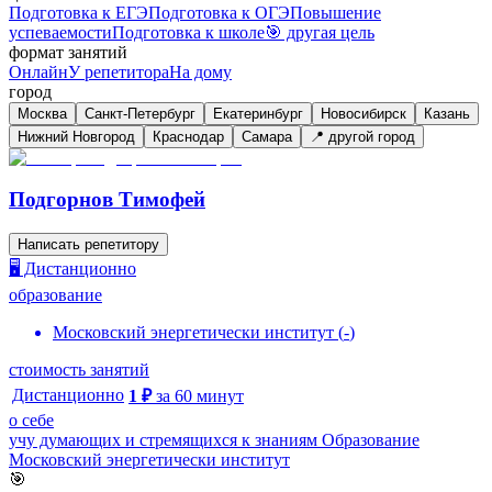
Подготовка к ЕГЭ
Подготовка к ОГЭ
Повышение
успеваемости
Подготовка к школе
🎯 другая цель
формат занятий
Онлайн
У репетитора
На дому
город
Москва
Санкт-Петербург
Екатеринбург
Новосибирск
Казань
Нижний Новгород
Краснодар
Самара
📍 другой город
Подгорнов Тимофей
Написать репетитору
🖥️ Дистанционно
образование
Московский энергетически институт
(
-
)
стоимость занятий
Дистанционно
1
₽
за
60
минут
о себе
учу думающих и стремящихся к знаниям Образование
Московский энергетически институт
🎯