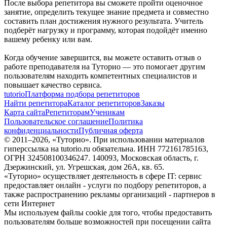
После выбора репетитора вы сможете пройти оценочное
занятие, определить текущее знание предмета и совместно
составить план достижения нужного результата. Учитель
подберёт нагрузку и программу, которая подойдёт именно
вашему ребенку или вам.
Когда обучение завершится, вы можете оставить отзыв о
работе преподавателя на Туторио — это помогает другим
пользователям находить компетентных специалистов и
повышает качество сервиса.
tutorio
Платформа подбора репетиторов
Найти репетитора
Каталог репетиторов
Заказы
Карта сайта
Репетиторам
Ученикам
Пользовательское соглашение
Политика
конфиденциальности
Публичная оферта
© 2011–
2026
, «Туторио». При использовании материалов
гиперссылка на tutorio.ru обязательна. ИНН 772161785163,
ОГРН 324508100346247. 140093, Московская область, г.
Дзержинский, ул. Угрешская, дом 26А, кв. 65.
«Туторио» осуществляет деятельность в сфере IT: сервис
предоставляет онлайн - услуги по подбору репетиторов, а
также распространению рекламы организаций - партнеров в
сети Интернет
Мы используем файлы cookie для того, чтобы предоставить
пользователям больше возможностей при посещении сайта