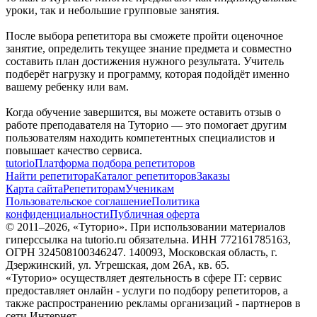
уроки, так и небольшие групповые занятия.
После выбора репетитора вы сможете пройти оценочное
занятие, определить текущее знание предмета и совместно
составить план достижения нужного результата. Учитель
подберёт нагрузку и программу, которая подойдёт именно
вашему ребенку или вам.
Когда обучение завершится, вы можете оставить отзыв о
работе преподавателя на Туторио — это помогает другим
пользователям находить компетентных специалистов и
повышает качество сервиса.
tutorio
Платформа подбора репетиторов
Найти репетитора
Каталог репетиторов
Заказы
Карта сайта
Репетиторам
Ученикам
Пользовательское соглашение
Политика
конфиденциальности
Публичная оферта
© 2011–
2026
, «Туторио». При использовании материалов
гиперссылка на tutorio.ru обязательна. ИНН 772161785163,
ОГРН 324508100346247. 140093, Московская область, г.
Дзержинский, ул. Угрешская, дом 26А, кв. 65.
«Туторио» осуществляет деятельность в сфере IT: сервис
предоставляет онлайн - услуги по подбору репетиторов, а
также распространению рекламы организаций - партнеров в
сети Интернет