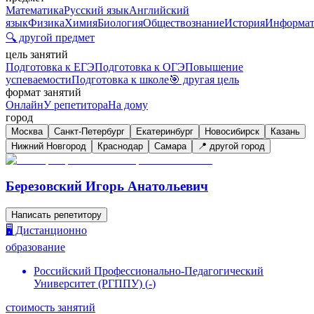
Математика
Русский язык
Английский
язык
Физика
Химия
Биология
Обществознание
История
Информат
🔍 другой предмет
цель занятий
Подготовка к ЕГЭ
Подготовка к ОГЭ
Повышение
успеваемости
Подготовка к школе
🎯 другая цель
формат занятий
Онлайн
У репетитора
На дому
город
Москва
Санкт-Петербург
Екатеринбург
Новосибирск
Казань
Нижний Новгород
Краснодар
Самара
📍 другой город
Березовский Игорь Анатольевич
Написать репетитору
🖥️ Дистанционно
образование
Российский Профессионально-Педагогический
Университет (РГППУ)
(
-
)
стоимость занятий