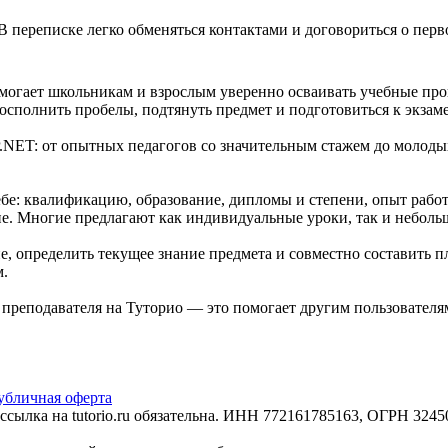
В переписке легко обменяться контактами и договориться о перв
могает школьникам и взрослым уверенно осваивать учебные прог
сполнить пробелы, подтянуть предмет и подготовиться к экзам
.NET: от опытных педагогов со значительным стажем до молоды
е: квалификацию, образование, дипломы и степени, опыт работ
не. Многие предлагают как индивидуальные уроки, так и неболь
, определить текущее знание предмета и совместно составить п
м.
е преподавателя на Туторио — это помогает другим пользовател
убличная оферта
сылка на tutorio.ru обязательна. ИНН 772161785163, ОГРН 32450