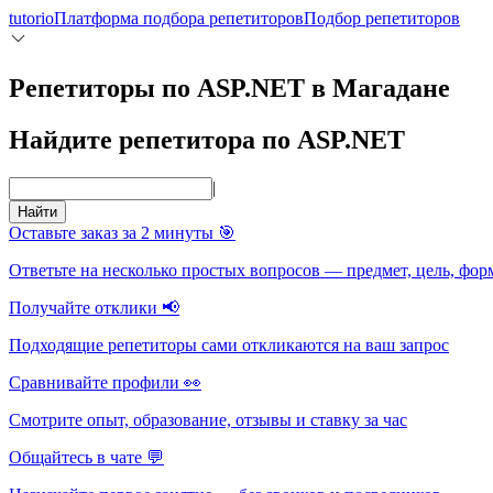
tutorio
Платформа подбора репетиторов
Подбор репетиторов
Репетиторы по ASP.NET в Магадане
Найдите репетитора по ASP.NET
|
Найти
Оставьте заказ за 2 минуты 🎯
Ответьте на несколько простых вопросов — предмет, цель, фор
Получайте отклики 📢
Подходящие репетиторы сами откликаются на ваш запрос
Сравнивайте профили 👀
Смотрите опыт, образование, отзывы и ставку за час
Общайтесь в чате 💬