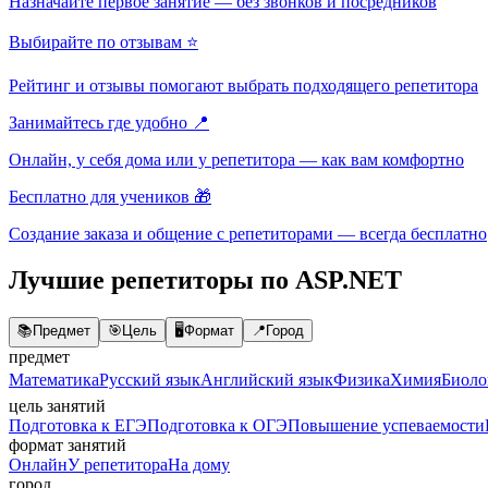
Назначайте первое занятие — без звонков и посредников
Выбирайте по отзывам ⭐
Рейтинг и отзывы помогают выбрать подходящего репетитора
Занимайтесь где удобно 📍
Онлайн, у себя дома или у репетитора — как вам комфортно
Бесплатно для учеников 🎁
Создание заказа и общение с репетиторами — всегда бесплатно
Лучшие репетиторы по ASP.NET
📚
Предмет
🎯
Цель
🖥️
Формат
📍
Город
предмет
Математика
Русский язык
Английский язык
Физика
Химия
Биоло
цель занятий
Подготовка к ЕГЭ
Подготовка к ОГЭ
Повышение успеваемости
формат занятий
Онлайн
У репетитора
На дому
город