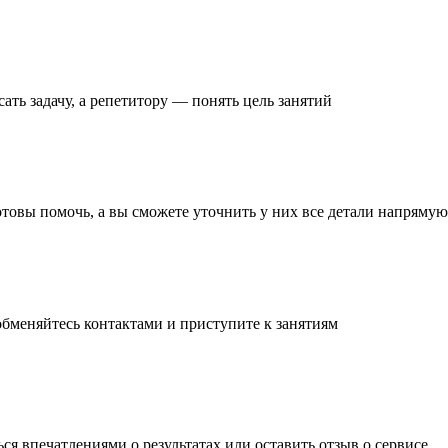
ать задачу
, а репетитору — понять
цель занятий
готовы помочь, а вы
сможете уточнить
у них все детали
напрямую 
обменяйтесь контактами и
приступите к занятиям
ься впечатлениями о результатах или
оставить отзыв
о сервисе