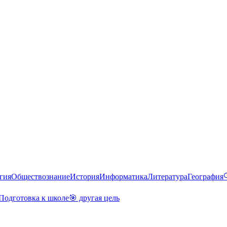
гия
Обществознание
История
Информатика
Литература
География
Подготовка к школе
🎯 другая цель