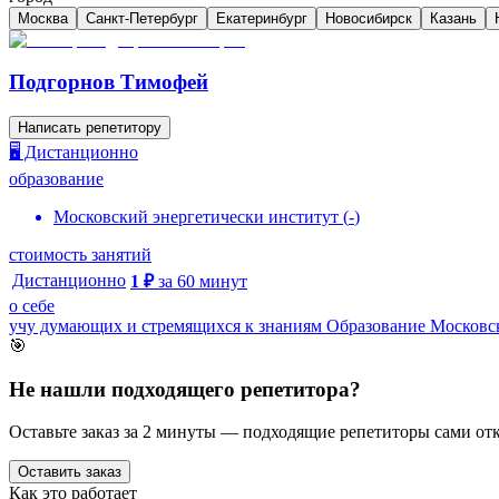
Москва
Санкт-Петербург
Екатеринбург
Новосибирск
Казань
Подгорнов Тимофей
Написать репетитору
🖥️ Дистанционно
образование
Московский энергетически институт
(
-
)
стоимость занятий
Дистанционно
1
₽
за
60
минут
о себе
учу думающих и стремящихся к знаниям Образование Московс
🎯
Не нашли подходящего репетитора?
Оставьте заказ за 2 минуты — подходящие репетиторы сами отк
Оставить заказ
Как это работает