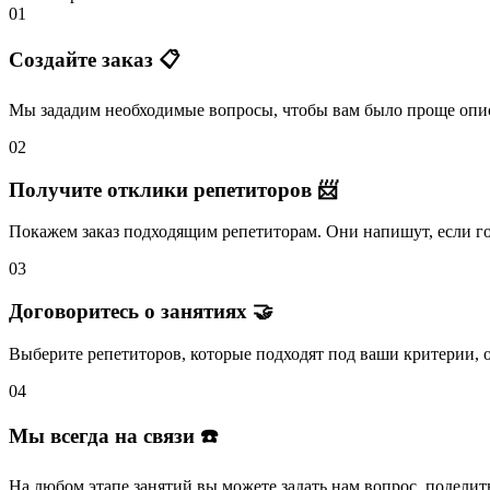
01
Создайте заказ 📋
Мы зададим необходимые вопросы, чтобы вам было
проще опис
02
Получите отклики репетиторов 📨
Покажем заказ подходящим репетиторам.
Они напишут
, если 
03
Договоритесь о занятиях 🤝
Выберите репетиторов
, которые подходят под ваши критерии, 
04
Мы всегда на связи ☎️
На любом этапе занятий вы
можете задать нам вопрос
, поделит