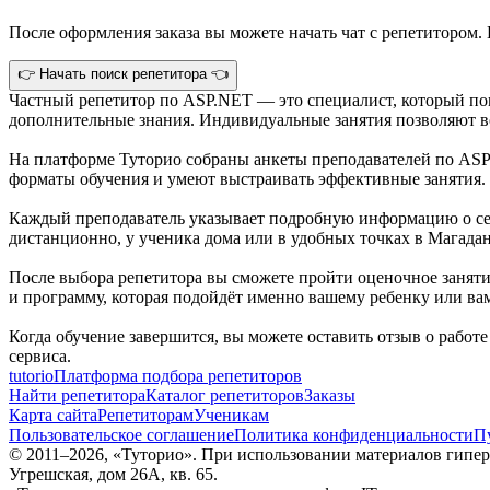
После оформления заказа вы можете начать чат с репетитором. 
👉 Начать поиск репетитора 👈
Частный репетитор по ASP.NET — это специалист, который по
дополнительные знания. Индивидуальные занятия позволяют во
На платформе Туторио собраны анкеты преподавателей по ASP
форматы обучения и умеют выстраивать эффективные занятия.
Каждый преподаватель указывает подробную информацию о себ
дистанционно, у ученика дома или в удобных точках в Магада
После выбора репетитора вы сможете пройти оценочное занятие
и программу, которая подойдёт именно вашему ребенку или ва
Когда обучение завершится, вы можете оставить отзыв о работ
сервиса.
tutorio
Платформа подбора репетиторов
Найти репетитора
Каталог репетиторов
Заказы
Карта сайта
Репетиторам
Ученикам
Пользовательское соглашение
Политика конфиденциальности
П
© 2011–
2026
, «Туторио». При использовании материалов гиперс
Угрешская, дом 26А, кв. 65.