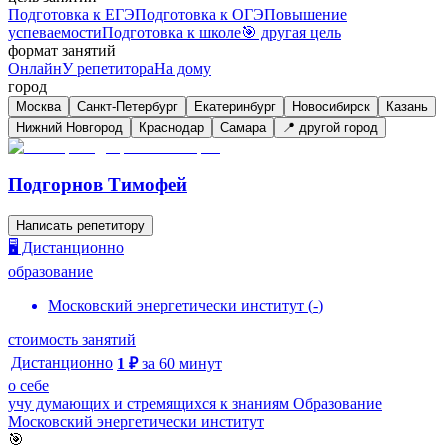
Подготовка к ЕГЭ
Подготовка к ОГЭ
Повышение
успеваемости
Подготовка к школе
🎯 другая цель
формат занятий
Онлайн
У репетитора
На дому
город
Москва
Санкт-Петербург
Екатеринбург
Новосибирск
Казань
Нижний Новгород
Краснодар
Самара
📍 другой город
Подгорнов Тимофей
Написать репетитору
🖥️ Дистанционно
образование
Московский энергетически институт
(
-
)
стоимость занятий
Дистанционно
1
₽
за
60
минут
о себе
учу думающих и стремящихся к знаниям Образование
Московский энергетически институт
🎯