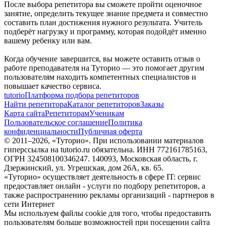
После выбора репетитора вы сможете пройти оценочное
занятие, определить текущее знание предмета и совместно
составить план достижения нужного результата. Учитель
подберёт нагрузку и программу, которая подойдёт именно
вашему ребенку или вам.
Когда обучение завершится, вы можете оставить отзыв о
работе преподавателя на Туторио — это помогает другим
пользователям находить компетентных специалистов и
повышает качество сервиса.
tutorio
Платформа подбора репетиторов
Найти репетитора
Каталог репетиторов
Заказы
Карта сайта
Репетиторам
Ученикам
Пользовательское соглашение
Политика
конфиденциальности
Публичная оферта
© 2011–
2026
, «Туторио». При использовании материалов
гиперссылка на tutorio.ru обязательна. ИНН 772161785163,
ОГРН 324508100346247. 140093, Московская область, г.
Дзержинский, ул. Угрешская, дом 26А, кв. 65.
«Туторио» осуществляет деятельность в сфере IT: сервис
предоставляет онлайн - услуги по подбору репетиторов, а
также распространению рекламы организаций - партнеров в
сети Интернет
Мы используем файлы cookie для того, чтобы предоставить
пользователям больше возможностей при посещении сайта