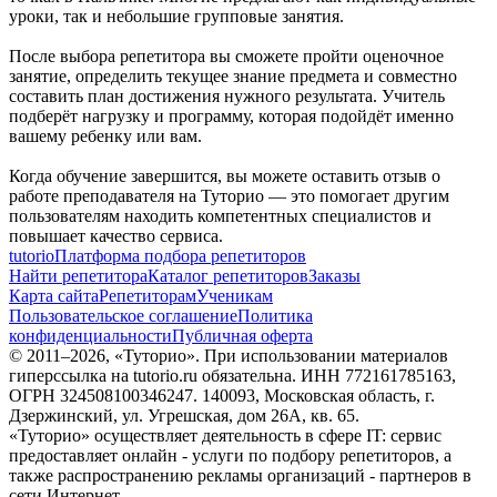
уроки, так и небольшие групповые занятия.
После выбора репетитора вы сможете пройти оценочное
занятие, определить текущее знание предмета и совместно
составить план достижения нужного результата. Учитель
подберёт нагрузку и программу, которая подойдёт именно
вашему ребенку или вам.
Когда обучение завершится, вы можете оставить отзыв о
работе преподавателя на Туторио — это помогает другим
пользователям находить компетентных специалистов и
повышает качество сервиса.
tutorio
Платформа подбора репетиторов
Найти репетитора
Каталог репетиторов
Заказы
Карта сайта
Репетиторам
Ученикам
Пользовательское соглашение
Политика
конфиденциальности
Публичная оферта
© 2011–
2026
, «Туторио». При использовании материалов
гиперссылка на tutorio.ru обязательна. ИНН 772161785163,
ОГРН 324508100346247. 140093, Московская область, г.
Дзержинский, ул. Угрешская, дом 26А, кв. 65.
«Туторио» осуществляет деятельность в сфере IT: сервис
предоставляет онлайн - услуги по подбору репетиторов, а
также распространению рекламы организаций - партнеров в
сети Интернет