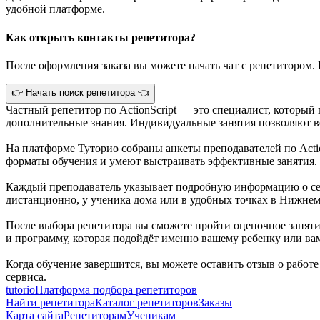
удобной платформе.
Как открыть контакты репетитора?
После оформления заказа вы можете начать чат с репетитором. 
👉 Начать поиск репетитора 👈
Частный репетитор по ActionScript — это специалист, который
дополнительные знания. Индивидуальные занятия позволяют во
На платформе Туторио собраны анкеты преподавателей по Acti
форматы обучения и умеют выстраивать эффективные занятия.
Каждый преподаватель указывает подробную информацию о себ
дистанционно, у ученика дома или в удобных точках в Нижнем
После выбора репетитора вы сможете пройти оценочное занятие
и программу, которая подойдёт именно вашему ребенку или ва
Когда обучение завершится, вы можете оставить отзыв о работ
сервиса.
tutorio
Платформа подбора репетиторов
Найти репетитора
Каталог репетиторов
Заказы
Карта сайта
Репетиторам
Ученикам