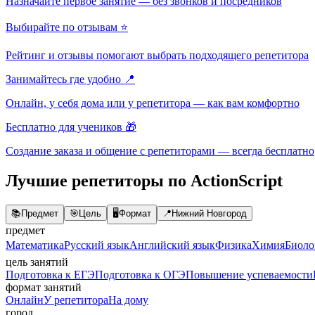
Назначайте первое занятие — без звонков и посредников
Выбирайте по отзывам ⭐
Рейтинг и отзывы помогают выбрать подходящего репетитора
Занимайтесь где удобно 📍
Онлайн, у себя дома или у репетитора — как вам комфортно
Бесплатно для учеников 🎁
Создание заказа и общение с репетиторами — всегда бесплатно
Лучшие репетиторы по ActionScript
📚
Предмет
🎯
Цель
🖥️
Формат
📍
Нижний Новгород
предмет
Математика
Русский язык
Английский язык
Физика
Химия
Биоло
цель занятий
Подготовка к ЕГЭ
Подготовка к ОГЭ
Повышение успеваемости
формат занятий
Онлайн
У репетитора
На дому
город