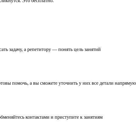
ликнутся. Это бесплатно.
ать задачу
, а репетитору — понять
цель занятий
готовы помочь, а вы
сможете уточнить
у них все детали
напрямую 
обменяйтесь контактами и
приступите к занятиям