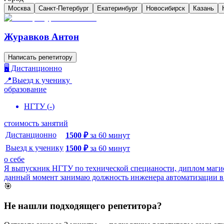
Москва
Санкт-Петербург
Екатеринбург
Новосибирск
Казань
Журавков Антон
Написать репетитору
🖥️ Дистанционно
📍Выезд к ученику
образование
НГТУ
(
-
)
стоимость занятий
Дистанционно
1500
₽
за
60
минут
Выезд к ученику
1500
₽
за
60
минут
о себе
Я выпускник НГТУ по технической специаности, диплом магистр
данный момент занимаю должность инженера автоматизации в 
🎯
Не нашли подходящего репетитора?