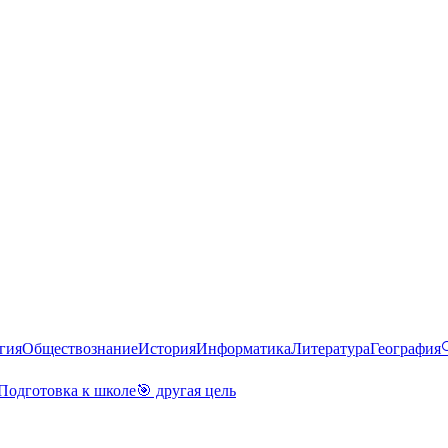
гия
Обществознание
История
Информатика
Литература
География
Подготовка к школе
🎯 другая цель