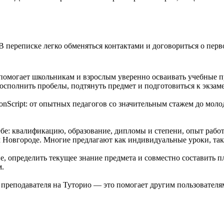
В переписке легко обменяться контактами и договориться о перв
 помогает школьникам и взрослым уверенно осваивать учебные п
сполнить пробелы, подтянуть предмет и подготовиться к экзам
onScript: от опытных педагогов со значительным стажем до мол
е: квалификацию, образование, дипломы и степени, опыт работ
 Новгороде. Многие предлагают как индивидуальные уроки, так
, определить текущее знание предмета и совместно составить п
м.
е преподавателя на Туторио — это помогает другим пользовател