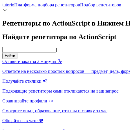
tutorio
Платформа подбора репетиторов
Подбор репетиторов
Репетиторы по ActionScript в Нижнем 
Найдите репетитора по ActionScript
|
Найти
Оставьте заказ за 2 минуты 🎯
Ответьте на несколько простых вопросов — предмет, цель, фор
Получайте отклики 📢
Подходящие репетиторы сами откликаются на ваш запрос
Сравнивайте профили 👀
Смотрите опыт, образование, отзывы и ставку за час
Общайтесь в чате 💬