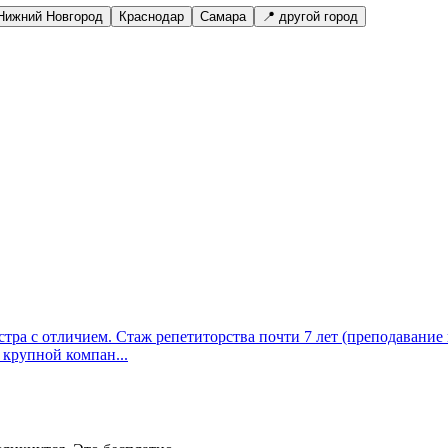
Нижний Новгород
Краснодар
Самара
📍 другой город
а с отличием. Стаж репетиторства почти 7 лет (преподавание в
крупной компан...