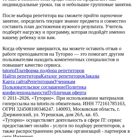
индивидуальные уроки, так и небольшие групповые занятия.
После выбора репетитора вы сможете пройти оценочное
занятие, определить текущее знание предмета и совместно
составить план достижения нужного результата. Учитель
подберёт нагрузку и программу, которая подойдёт именно
вашему ребенку или вам.
Когда обучение завершится, вы можете оставить отзыв о
работе преподавателя на Туторио — это помогает другим
пользователям находить компетентных специалистов и
повышает качество сервиса.
tutorio
Платформа подбора репетиторов
Найти репетитора
Каталог репетиторов
Заказы
Карта сайта
Репетиторам
Ученикам
Пользовательское соглашение
Политика
конфиденциальности
Публичная оферта
© 2011–
2026
, «Туторио». При использовании материалов
гиперссылка на tutorio.ru обязательна. ИНН 772161785163,
ОГРН 324508100346247. 140093, Московская область, г.
Дзержинский, ул. Угрешская, дом 26А, кв. 65.
«Туторио» осуществляет деятельность в сфере IT: сервис
предоставляет онлайн - услуги по подбору репетиторов, а
также распространению рекламы организаций - партнеров в
сети Интернет