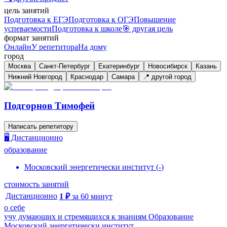
цель занятий
Подготовка к ЕГЭ
Подготовка к ОГЭ
Повышение
успеваемости
Подготовка к школе
🎯 другая цель
формат занятий
Онлайн
У репетитора
На дому
город
Москва
Санкт-Петербург
Екатеринбург
Новосибирск
Казань
Нижний Новгород
Краснодар
Самара
📍 другой город
Подгорнов Тимофей
Написать репетитору
🖥️ Дистанционно
образование
Московский энергетически институт
(
-
)
стоимость занятий
Дистанционно
1
₽
за
60
минут
о себе
учу думающих и стремящихся к знаниям Образование
Московский энергетически институт