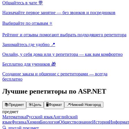
Общайтесь в чате 💬
Назначайте первое занятие — без звонков и посредников
Выбирайте по отзывам ⭐
Рейтинг и отзывы помогают выбрать подходящего репетитора
Занимайтесь где удобно 📍
Онлайн, у себя дома или у репетитора — как вам комфортно
Бесплатно для учеников 🎁
Создание заказа и общение с репетиторами — всегда
бесплатно
Лучшие репетиторы по ASP.NET
📚
Предмет
🎯
Цель
🖥️
Формат
📍
Нижний Новгород
предмет
Математика
Русский язык
Английский
язык
Физика
Химия
Биология
Обществознание
История
Информат
🔍 другой предмет