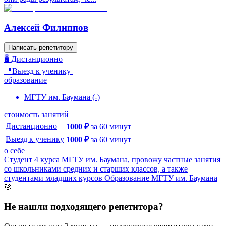
Алексей Филиппов
Написать репетитору
🖥️ Дистанционно
📍Выезд к ученику
образование
МГТУ им. Баумана
(
-
)
стоимость занятий
Дистанционно
1000
₽
за
60
минут
Выезд к ученику
1000
₽
за
60
минут
о себе
Студент 4 курса МГТУ им. Баумана, провожу частные занятия
со школьниками средних и старших классов, а также
студентами младших курсов Образование МГТУ им. Баумана
🎯
Не нашли подходящего репетитора?