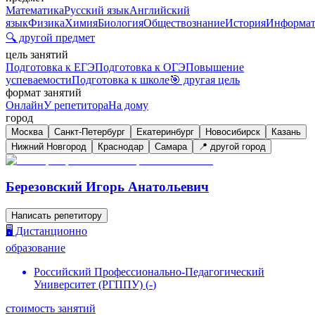
Математика
Русский язык
Английский
язык
Физика
Химия
Биология
Обществознание
История
Информат
🔍 другой предмет
цель занятий
Подготовка к ЕГЭ
Подготовка к ОГЭ
Повышение
успеваемости
Подготовка к школе
🎯 другая цель
формат занятий
Онлайн
У репетитора
На дому
город
Москва
Санкт-Петербург
Екатеринбург
Новосибирск
Казань
Нижний Новгород
Краснодар
Самара
📍 другой город
Березовский Игорь Анатольевич
Написать репетитору
🖥️ Дистанционно
образование
Российский Профессионально-Педагогический
Университет (РГППУ)
(
-
)
стоимость занятий