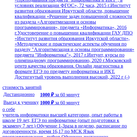
условиях реализации ФГОС», 72 часа, 2015 г.Институт
развития образования Иркутской области, повышение
квалификации «Решение задач повышенной сложности
из раздела «Алгоритмизация и основы
программирования», предмета «Информатика», 2016
г.Удостоверение о повышении квалификации ГАУ ДПО
«Институт развития образования Иркутской области»,
«Методические и практические аспекты обучения по
разделу "Алгоритмизация и основы программирования»
предмета "Информатика"», 2017 г.Интуит, курсы по
олимпиадному программированию, 2020 г.Московский
центр качества образования. Онлайн диагностика в
формате ЕГЭ по предмету информатика и ИКТ.
Достигнутый уровень выполнения высокий, 2022 г
(
-
)
стоимость занятий
Дистанционно
1000
₽
за
60
минут
Выезд к ученику
1000
₽
за
60
минут
о себе
учитель информатики высшей категории, опыт работы в
школе 19 лет, ЕГЭ по информатике (опыт подготовки к
экзамену 7 лет.) Обучение 1-3раза в неделю, расписание по
договоренности, время 16,17 по МСК Язык
программирования - python Обучение дистанцион...