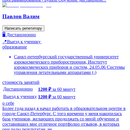
Павлов Вадим
Написать репетитору
🖥️ Дистанционно
📍Выезд к ученику
образование
Санкт-петербургский государственный университет
аэрокосмического приборостроения, Институт
аэрокосмических приборов и систем, 24.05.06 Системы
управления летательными аппаратами
(
-
)
стоимость занятий
Дистанционно
1200
₽
за
60
минут
Выезд к ученику
1200
₽
за
60
минут
о себе
Более года назад я начал работать в образовательном центре в
городе Санкт-Петербург. С того времени у меня накопилась
база учеников, желающих продолжать со мной обучение и
составивших мне отличное портфолио отзывов, в которых
они рады результатам, че...