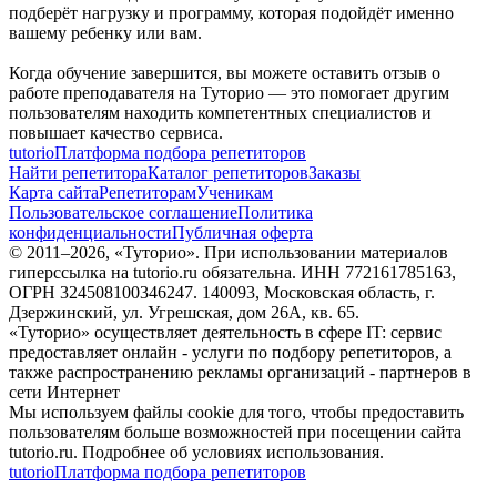
подберёт нагрузку и программу, которая подойдёт именно
вашему ребенку или вам.
Когда обучение завершится, вы можете оставить отзыв о
работе преподавателя на Туторио — это помогает другим
пользователям находить компетентных специалистов и
повышает качество сервиса.
tutorio
Платформа подбора репетиторов
Найти репетитора
Каталог репетиторов
Заказы
Карта сайта
Репетиторам
Ученикам
Пользовательское соглашение
Политика
конфиденциальности
Публичная оферта
© 2011–
2026
, «Туторио». При использовании материалов
гиперссылка на tutorio.ru обязательна. ИНН 772161785163,
ОГРН 324508100346247. 140093, Московская область, г.
Дзержинский, ул. Угрешская, дом 26А, кв. 65.
«Туторио» осуществляет деятельность в сфере IT: сервис
предоставляет онлайн - услуги по подбору репетиторов, а
также распространению рекламы организаций - партнеров в
сети Интернет
Мы используем файлы cookie для того, чтобы предоставить
пользователям больше возможностей при посещении сайта
tutorio.ru. Подробнее об условиях использования.
tutorio
Платформа подбора репетиторов