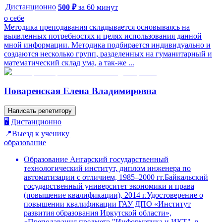
Дистанционно
500
₽
за
60
минут
о себе
Методика преподавания складывается основываясь на
выявленных потребностях и целях использования данной
мной информации. Методика подбирается индивидуально и
создаются несколько групп, разделенных на гуманитарный и
математический склад ума, а так-же ...
Поваренская Елена Владимировна
Написать репетитору
🖥️ Дистанционно
📍Выезд к ученику
образование
Образование Ангарский государственный
технологический институт, диплом инженера по
автоматизации с отличием, 1985–2000 гг.Байкальский
государственный университет экономики и права
(повышение квалификации), 2014 г.Удостоверение о
повышении квалификации ГАУ ДПО «Институт
развития образования Иркутской области»,
«Преподавания предмета "Информатика и ИКТ", в