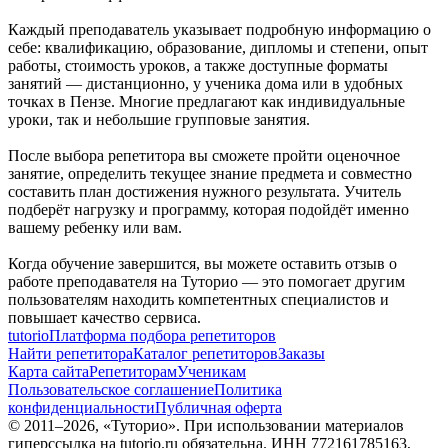
Каждый преподаватель указывает подробную информацию о
себе: квалификацию, образование, дипломы и степени, опыт
работы, стоимость уроков, а также доступные форматы
занятий — дистанционно, у ученика дома или в удобных
точках в Пензе. Многие предлагают как индивидуальные
уроки, так и небольшие групповые занятия.
После выбора репетитора вы сможете пройти оценочное
занятие, определить текущее знание предмета и совместно
составить план достижения нужного результата. Учитель
подберёт нагрузку и программу, которая подойдёт именно
вашему ребенку или вам.
Когда обучение завершится, вы можете оставить отзыв о
работе преподавателя на Туторио — это помогает другим
пользователям находить компетентных специалистов и
повышает качество сервиса.
tutorio
Платформа подбора репетиторов
Найти репетитора
Каталог репетиторов
Заказы
Карта сайта
Репетиторам
Ученикам
Пользовательское соглашение
Политика
конфиденциальности
Публичная оферта
© 2011–
2026
, «Туторио». При использовании материалов
гиперссылка на tutorio.ru обязательна. ИНН 772161785163,