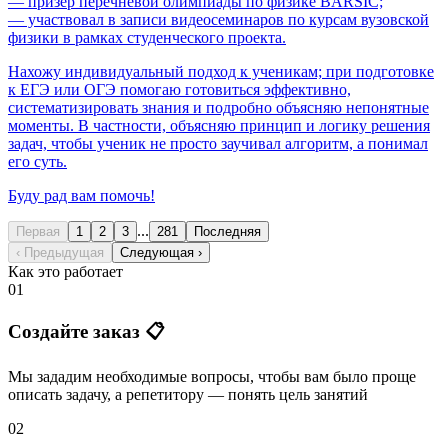
— призёр перечневой олимпиады по физике BARSIC;
— участвовал в записи видеосеминаров по курсам вузовской
физики в рамках студенческого проекта.
Нахожу индивидуальный подход к ученикам; при подготовке
к ЕГЭ или ОГЭ помогаю готовиться эффективно,
систематизировать знания и подробно объясняю непонятные
моменты. В частности, объясняю принцип и логику решения
задач, чтобы ученик не просто заучивал алгоритм, а понимал
его суть.
Буду рад вам помочь!
...
Первая
1
2
3
281
Последняя
‹ Предыдущая
Следующая ›
Как это работает
01
Создайте заказ 📋
Мы зададим необходимые вопросы, чтобы вам было
проще
описать задачу
, а репетитору — понять
цель занятий
02