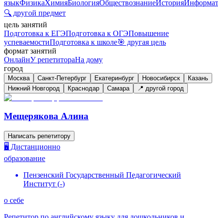
язык
Физика
Химия
Биология
Обществознание
История
Информат
🔍 другой предмет
цель занятий
Подготовка к ЕГЭ
Подготовка к ОГЭ
Повышение
успеваемости
Подготовка к школе
🎯 другая цель
формат занятий
Онлайн
У репетитора
На дому
город
Москва
Санкт-Петербург
Екатеринбург
Новосибирск
Казань
Нижний Новгород
Краснодар
Самара
📍 другой город
Мещерякова Алина
Написать репетитору
🖥️ Дистанционно
образование
Пензенский Государственный Педагогический
Институт
(
-
)
о себе
Репетитор по английскому языку для дошкольников и