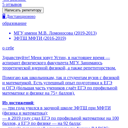
5
отзывов
Написать репетитору
🖥️ Дистанционно
образование
МГУ имени М.В. Ломоносова
(
2019
-
2013
)
ЗФТШ МФТИ
(
2016
-
2019
)
о себе
Здравствуйте! Меня зовут Устин, в настоящее время —
аспирант физического факультета МГУ. Занимаюсь
теоретической ядерной физикой, а также репетиторством.
Помогаю как школьникам, так и студентам вузов с физикой
и математикой. Есть успешный опыт подготовки к ЕГЭ
и ОГЭ (бо́льшая часть учеников сдаёт ЕГЭ по профильной
математике и физике на 75+ баллов).
Из достижений
:
— три года учился в заочной школе ЗФТШ при МФТИ
(физика и математика);
— в 2019 году сдал ЕГЭ по профильной математике на 100
баллов, а ЕГЭ по физике — на 92 балла;