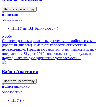
Написать репетитору
🖥️ Дистанционно
образование
ПГПУ им.В.Г.Белинского
(
-
)
о себе
Являюсь дипломированным учителем английского языка
(красный диплом). Имею опыт работы синхронным
переводчиком. Предлагаю занятия по английскому языку
посредством Skype с 2010 года, только индивидуальный
подход. Гарантирую улучшение успеваемости ...
Бабич Анастасия
Написать репетитору
🖥️ Дистанционно
образование
ПГУ
(
-
)