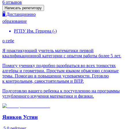
6
отзывов
Написать репетитору
🖥️ Дистанционно
образование
РГПУ Им. Герцена
(
-
)
о себе
Я практикующий учитель математики первой
квалификационной категории с опытом работы более 5 лет.
Помогу ученику подробно разобраться во всех тонкостях
алгебры и геометрии. Простым языком объясняю сложные
темы. Помогаю в повышении успеваемости. Готовлю
к контрольным, самостоятельным и ВПР.
Подготовлю вашего ребенка к поступлению на программы
углубленного изучения математики и физики.
Яников Устин
5.0
рейтинг