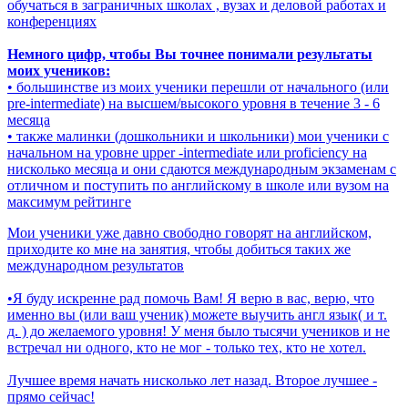
обучаться в заграничных школах , вузах и деловой работах и
конференциях
Немного цифр, чтобы Вы точнее понимали результаты
моих учеников:
• большинстве из моих ученики перешли от начального (или
pre-intermediate) на высшем/высокого уровня в течение 3 - 6
месяца
• также малинки (дошкольники и школьники) мои ученики с
начальном на уровне upper -intermediate или proficiency на
нисколько месяца и они сдаются международным экзаменам с
отличном и поступить по английскому в школе или вузом на
максимум рейтинге
Мои ученики уже давно свободно говорят на английском,
приходите ко мне на занятия, чтобы добиться таких же
международном результатов
•Я буду искренне рад помочь Вам! Я верю в вас, верю, что
именно вы (или ваш ученик) можете выучить англ язык( и т.
д. ) до желаемого уровня! У меня было тысячи учеников и не
встречал ни одного, кто не мог - только тех, кто не хотел.
Лучшее время начать нисколько лет назад. Второе лучшее -
прямо сейчас!