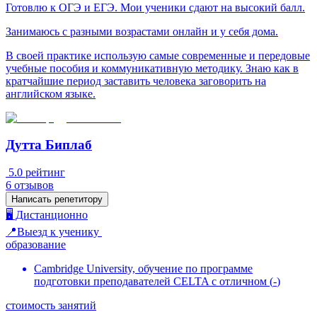
Готовлю к ОГЭ и ЕГЭ. Мои ученики сдают на высокий балл.
Занимаюсь с разными возрастами онлайн и у себя дома.
В своей практике использую самые современные и передовые
учебные пособия и коммуникативную методику. Знаю как в
кратчайшие период заставить человека заговорить на
английском языке.
Дутта Биплаб
5.0
рейтинг
6
отзывов
Написать репетитору
🖥️ Дистанционно
📍Выезд к ученику
образование
Cambridge University, обучение по программе
подготовки преподавателей CELTA с отличном
(
-
)
стоимость занятий