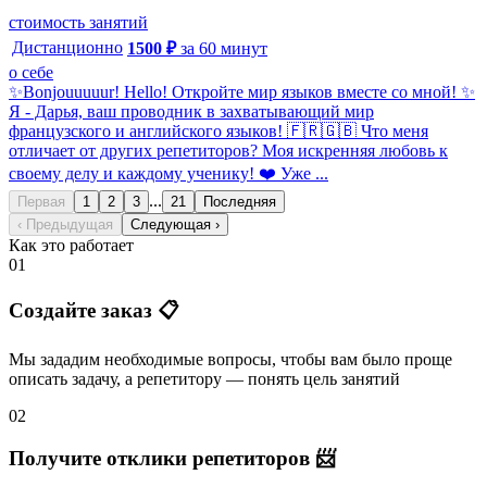
стоимость занятий
Дистанционно
1500
₽
за
60
минут
о себе
✨Bonjouuuuur! Hello! Откройте мир языков вместе со мной! ✨
Я - Дарья, ваш проводник в захватывающий мир
французского и английского языков! 🇫🇷🇬🇧 Что меня
отличает от других репетиторов? Моя искренняя любовь к
своему делу и каждому ученику! ❤️ Уже ...
...
Первая
1
2
3
21
Последняя
‹ Предыдущая
Следующая ›
Как это работает
01
Создайте заказ 📋
Мы зададим необходимые вопросы, чтобы вам было
проще
описать задачу
, а репетитору — понять
цель занятий
02
Получите отклики репетиторов 📨