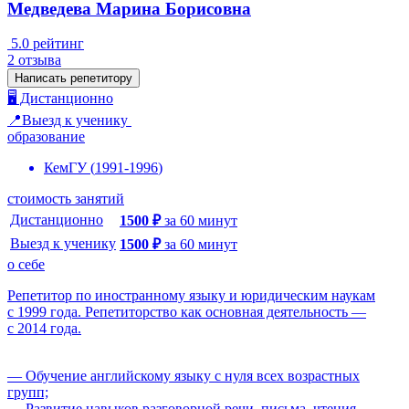
Медведева Марина Борисовна
5.0
рейтинг
2
отзыва
Написать репетитору
🖥️ Дистанционно
📍Выезд к ученику
образование
КемГУ
(
1991
-
1996
)
стоимость занятий
Дистанционно
1500
₽
за
60
минут
Выезд к ученику
1500
₽
за
60
минут
о себе
Репетитор по иностранному языку и юридическим наукам
с 1999 года. Репетиторство как основная деятельность —
с 2014 года.
— Обучение английскому языку с нуля всех возрастных
групп;
— Развитие навыков разговорной речи, письма, чтения,