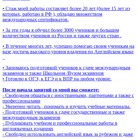
• Стаж моей работы составляет более 20 лет (более 15 лет из
которых, работаю в РФ ), обладаю множеством
международных сертификатов.
• За эти годы я обучил более 3000 учеников и большим
количеством учеников из России и также других стран .
• В течение многих лет, успешно помогаю своим ученикам на
вазе достичь высокого уровня владения по Английском языке
• Занимаюсь подготовкой учеников к сдаче международным
экзаменов и также Школьном /Вузом экзаменов
• Готовлю к ОГЭ, к ЕГЭ и к ВПР на любом уровне.
После начала занятий со мной вы сможете:
- Свободном общаться с иностранными, партнерами а также с
профессионалами
- Уверенно читать , понимать и изучить учебные материалы.
- Подготовкой учеников к сдаче государственные и также
международным экзаменов
- Публиковать учебном и профессиональные работы в
англоязычных изданиях
- Свободно использовать английский язык за рубежом и даже