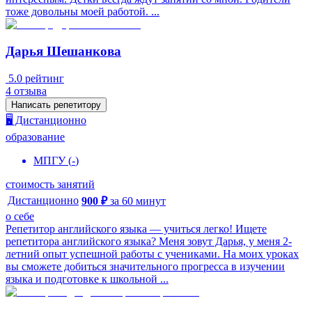
тоже довольны моей работой. ...
Дарья Шешанкова
5.0
рейтинг
4
отзыва
Написать репетитору
🖥️ Дистанционно
образование
МПГУ
(
-
)
стоимость занятий
Дистанционно
900
₽
за
60
минут
о себе
Репетитор английского языка — учиться легко! Ищете
репетитора английского языка? Меня зовут Дарья, у меня 2-
летний опыт успешной работы с учениками. На моих уроках
вы сможете добиться значительного прогресса в изучении
языка и подготовке к школьной ...