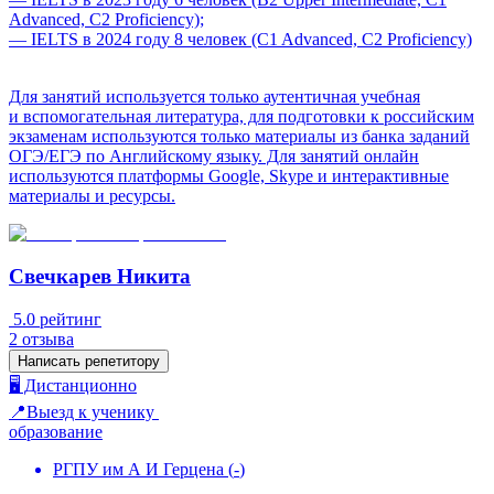
Advanced, C2 Proficiency);
— IELTS в 2024 году 8 человек (C1 Advanced, C2 Proficiency)
Для занятий используется только аутентичная учебная
и вспомогательная литература, для подготовки к российским
экзаменам используются только материалы из банка заданий
ОГЭ/ЕГЭ по Английскому языку. Для занятий онлайн
используются платформы Google, Skype и интерактивные
материалы и ресурсы.
Свечкарев Никита
5.0
рейтинг
2
отзыва
Написать репетитору
🖥️ Дистанционно
📍Выезд к ученику
образование
РГПУ им А И Герцена
(
-
)