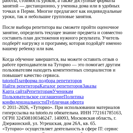
работы, стоимость уроков, а также доступные форматы
занятий — дистанционно, у ученика дома или в удобных
точках в Перми. Многие предлагают как индивидуальные
уроки, так и небольшие групповые занятия.
После выбора репетитора вы сможете пройти оценочное
занятие, определить текущее знание предмета и совместно
составить план достижения нужного результата. Учитель
подберёт нагрузку и программу, которая подойдёт именно
вашему ребенку или вам.
Когда обучение завершится, вы можете оставить отзыв о
работе преподавателя на Туторио — это помогает другим
пользователям находить компетентных специалистов и
повышает качество сервиса.
tutorio
Платформа подбора репетиторов
Найти репетитора
Каталог репетиторов
Заказы
Карта сайта
Репетиторам
Ученикам
Пользовательское соглашение
Политика
конфиденциальности
Публичная оферта
© 2011–
2026
, «Туторио». При использовании материалов
гиперссылка на tutorio.ru обязательна. ИНН 772161785163,
ОГРН 324508100346247. 140093, Московская область, г.
Дзержинский, ул. Угрешская, дом 26А, кв. 65.
«Туторио» осуществляет деятельность в сфере IT: сервис