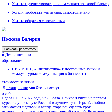
Хотите путешествовать, но вам мешает языковой барьер
Устали пробовать учить язык самостоятельно
Хотите общаться с носителями
Носкова Валерия
Написать репетитору
🖥️ Дистанционно
образование
НИУ ВШЭ , «Лингвистика» Иностранные языки и
межкультурная коммуникация в бизнесе
(
-
)
стоимость занятий
Дистанционно
500
₽
за
60
минут
о себе
Сдала ЕГЭ в 2022 году на 83 бала. Сейчас я учусь на первом
курсе в лучшем вузе России( в лучшем вузе Перми). Люблю
заниматься с детьми и всегда стараюсь сделать урок
интересным. Детки всегда ждут занятий со мной. Родители