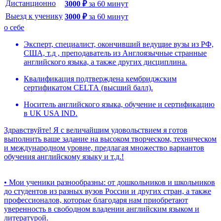
Дистанционно
3000
₽
за
60
минут
Выезд к ученику
3000
₽
за
60
минут
о себе
Эксперт, специалист, окончивший ведущие вузы из РФ,
США, т.д , преподаватель из Англоязычные странные
английского языка, а также других дисциплина.
Квалификaция подтверждена кембриджским
сертификатом CЕLTА (высший балл).
Носитель английского языка, обучение и сертификацию
в UK USA IND.
Здравствуйте! Я c величайшим удовольствием я готов
выполнить ваше задание на высоком творческом, техническом
и международном уровне, предлагая множество вариантов
обучения английскому языку и т.д.!
• Мои ученики разнообразны: от дошкольников и школьников
до студентов из разных вузов России и других стран, а также
профессионалов, которые благодаря нам приобретают
уверенность в свободном владении английским языком и
литературой.