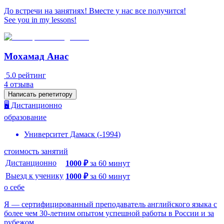
До встречи на занятиях! Вместе у нас все получится!
See you in my lessons!
Мохамад Анас
5.0
рейтинг
4
отзыва
Написать репетитору
🖥️ Дистанционно
образование
Университет Дамаск
(
-
1994
)
стоимость занятий
Дистанционно
1000
₽
за
60
минут
Выезд к ученику
1000
₽
за
60
минут
о себе
Я — сертифицированный преподаватель английского языка с
более чем 30-летним опытом успешной работы в России и за
рубежом.