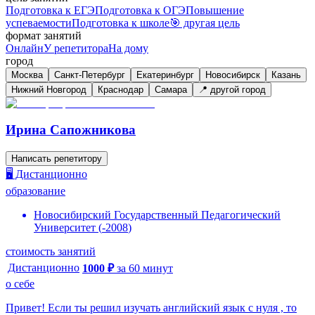
Подготовка к ЕГЭ
Подготовка к ОГЭ
Повышение
успеваемости
Подготовка к школе
🎯 другая цель
формат занятий
Онлайн
У репетитора
На дому
город
Москва
Санкт-Петербург
Екатеринбург
Новосибирск
Казань
Нижний Новгород
Краснодар
Самара
📍 другой город
Ирина Сапожникова
Написать репетитору
🖥️ Дистанционно
образование
Новосибирский Государственный Педагогический
Университет
(
-
2008
)
стоимость занятий
Дистанционно
1000
₽
за
60
минут
о себе
Привет! Если ты решил изучать английский язык с нуля , то