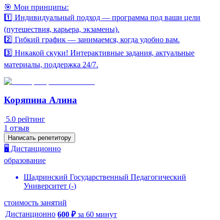
🎯 Мои принципы:
1️⃣ Индивидуальный подход — программа под ваши цели
(путешествия, карьера, экзамены).
2️⃣ Гибкий график — занимаемся, когда удобно вам.
3️⃣ Никакой скуки! Интерактивные задания, актуальные
материалы, поддержка 24/7.
Коряпина Алина
5.0
рейтинг
1
отзыв
Написать репетитору
🖥️ Дистанционно
образование
Шадринский Государственный Педагогический
Университет
(
-
)
стоимость занятий
Дистанционно
600
₽
за
60
минут