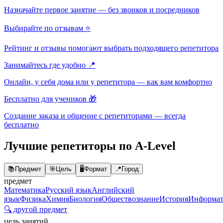
Назначайте первое занятие — без звонков и посредников
Выбирайте по отзывам ⭐
Рейтинг и отзывы помогают выбрать подходящего репетитора
Занимайтесь где удобно 📍
Онлайн, у себя дома или у репетитора — как вам комфортно
Бесплатно для учеников 🎁
Создание заказа и общение с репетиторами — всегда
бесплатно
Лучшие репетиторы по A-Level
📚
Предмет
🎯
Цель
🖥️
Формат
📍
Город
предмет
Математика
Русский язык
Английский
язык
Физика
Химия
Биология
Обществознание
История
Информат
🔍 другой предмет
цель занятий