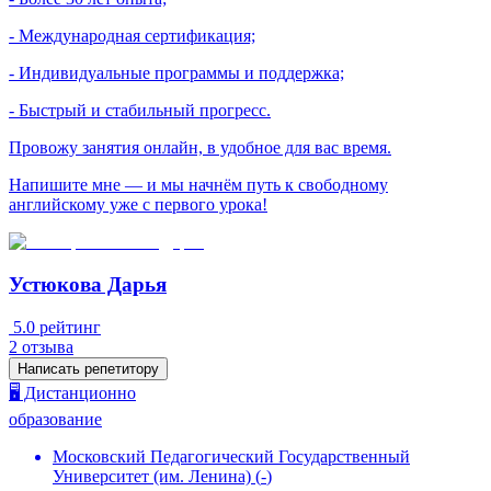
- Международная сертификация;
- Индивидуальные программы и поддержка;
- Быстрый и стабильный прогресс.
Провожу занятия онлайн, в удобное для вас время.
Напишите мне — и мы начнём путь к свободному
английскому уже с первого урока!
Устюкова Дарья
5.0
рейтинг
2
отзыва
Написать репетитору
🖥️ Дистанционно
образование
Московский Педагогический Государственный
Университет (им. Ленина)
(
-
)