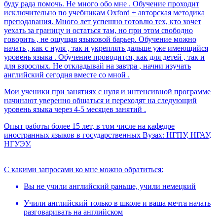
буду рада помочь. Не много обо мне . Обучение проходит
исключительно по учебникам Oxford + авторская методика
преподавания. Много лет успешно готовлю тех, кто хочет
уехать за границу и остаться там, но при этом свободно
говорить , не ощущая языковой барьер. Обучение можно
начать , как с нуля , так и укреплять дальше уже имеющийся
уровень языка . Обучение проводится, как для детей , так и
для взрослых. Не откладывай на завтра , начни изучать
английский сегодня вместе со мной .
Мои ученики при занятиях с нуля и интенсивной программе
начинают уверенно общаться и переходят на следующий
уровень языка через 4-5 месяцев занятий .
Опыт работы более 15 лет, в том числе на кафедре
иностранных языков в государственных Вузах: НГПУ, НГАУ,
НГУЭУ.
С какими запросами ко мне можно обратиться:
Вы не учили английский раньше, учили немецкий
Учили английский только в школе и ваша мечта начать
разговаривать на английском