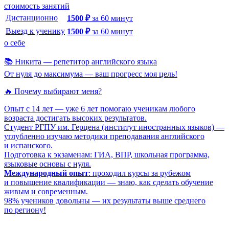
стоимость занятий
Дистанционно
1500
₽
за
60
минут
Выезд к ученику
1500
₽
за
60
минут
о себе
📚 Никита — репетитор английского языка
От нуля до максимума — ваш прогресс моя цель!
🔥 Почему выбирают меня?
Опыт с 14 лет — уже 6 лет помогаю ученикам любого
возраста достигать высоких результатов.
Студент РГПУ им. Герцена (институт иностранных языков) —
углубленно изучаю методики преподавания английского
и испанского.
Подготовка к экзаменам: ГИА, ВПР, школьная программа,
языковые основы с нуля.
Международный опыт
: проходил курсы за рубежом
и повышение квалификации — знаю, как сделать обучение
живым и современным.
98% учеников довольны — их результаты выше среднего
по региону!