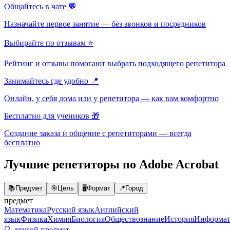
Общайтесь в чате 💬
Назначайте первое занятие — без звонков и посредников
Выбирайте по отзывам ⭐
Рейтинг и отзывы помогают выбрать подходящего репетитора
Занимайтесь где удобно 📍
Онлайн, у себя дома или у репетитора — как вам комфортно
Бесплатно для учеников 🎁
Создание заказа и общение с репетиторами — всегда
бесплатно
Лучшие репетиторы по Adobe Acrobat
📚
Предмет
🎯
Цель
🖥️
Формат
📍
Город
предмет
Математика
Русский язык
Английский
язык
Физика
Химия
Биология
Обществознание
История
Информат
🔍 другой предмет