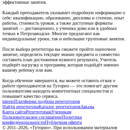
эффективные занятия.
Каждый преподаватель указывает подробную информацию о
себе: квалификацию, образование, дипломы и степени, опыт
работы, стоимость уроков, а также доступные форматы
занятий — дистанционно, у ученика дома или в удобных
точках в Петрозаводске. Многие предлагают как
индивидуальные уроки, так и небольшие групповые занятия.
После выбора репетитора вы сможете пройти оценочное
занятие, определить текущее знание предмета и совместно
составить план достижения нужного результата. Учитель
подберёт нагрузку и программу, которая подойдёт именно
вашему ребенку или вам.
Когда обучение завершится, вы можете оставить отзыв о
работе преподавателя на Туторио — это помогает другим
пользователям находить компетентных специалистов и
повышает качество сервиса.
tutorio
Платформа подбора репетиторов
Найти репетитора
Каталог репетиторов
Заказы
Карта сайта
Репетиторам
Ученикам
Пользовательское соглашение
Политика
конфиденциальности
Публичная оферта
© 2011–
2026
, «Туторио». При использовании материалов