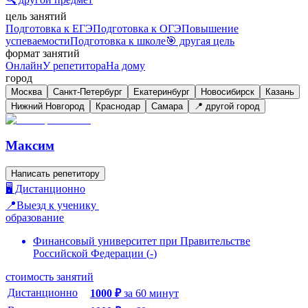
цель занятий
Подготовка к ЕГЭ
Подготовка к ОГЭ
Повышение
успеваемости
Подготовка к школе
🎯 другая цель
формат занятий
Онлайн
У репетитора
На дому
город
Москва
Санкт-Петербург
Екатеринбург
Новосибирск
Казань
Нижний Новгород
Краснодар
Самара
📍 другой город
Максим
Написать репетитору
🖥️ Дистанционно
📍Выезд к ученику
образование
Финансовый университет при Правительстве
Российской Федерации
(
-
)
стоимость занятий
Дистанционно
1000
₽
за
60
минут