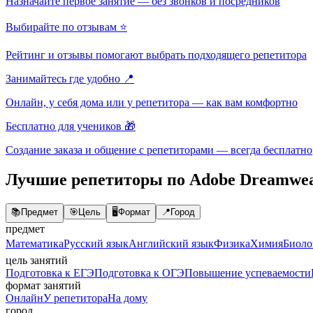
Назначайте первое занятие — без звонков и посредников
Выбирайте по отзывам ⭐
Рейтинг и отзывы помогают выбрать подходящего репетитора
Занимайтесь где удобно 📍
Онлайн, у себя дома или у репетитора — как вам комфортно
Бесплатно для учеников 🎁
Создание заказа и общение с репетиторами — всегда бесплатно
Лучшие репетиторы по Adobe Dreamwe
📚
Предмет
🎯
Цель
🖥️
Формат
📍
Город
предмет
Математика
Русский язык
Английский язык
Физика
Химия
Биоло
цель занятий
Подготовка к ЕГЭ
Подготовка к ОГЭ
Повышение успеваемости
формат занятий
Онлайн
У репетитора
На дому
город