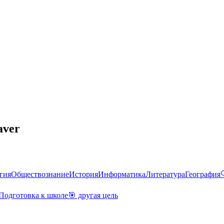
aver
гия
Обществознание
История
Информатика
Литература
География
Подготовка к школе
🎯 другая цель