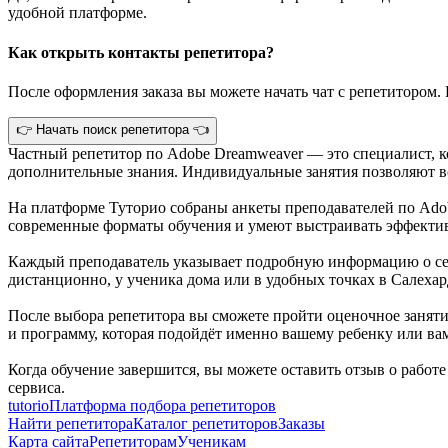
удобной платформе.
Как открыть контакты репетитора?
После оформления заказа вы можете начать чат с репетитором. 
👉 Начать поиск репетитора 👈
Частный репетитор по Adobe Dreamweaver — это специалист, к
дополнительные знания. Индивидуальные занятия позволяют во
На платформе Туторио собраны анкеты преподавателей по Ado
современные форматы обучения и умеют выстраивать эффектив
Каждый преподаватель указывает подробную информацию о себ
дистанционно, у ученика дома или в удобных точках в Салеха
После выбора репетитора вы сможете пройти оценочное занятие
и программу, которая подойдёт именно вашему ребенку или ва
Когда обучение завершится, вы можете оставить отзыв о работ
сервиса.
tutorio
Платформа подбора репетиторов
Найти репетитора
Каталог репетиторов
Заказы
Карта сайта
Репетиторам
Ученикам