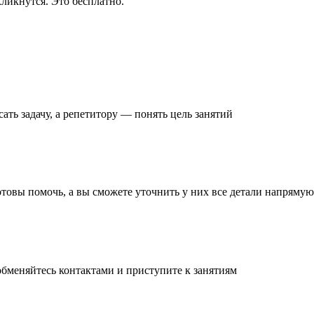
ликнутся. Это бесплатно.
ать задачу
, а репетитору — понять
цель занятий
готовы помочь, а вы
сможете уточнить
у них все детали
напрямую 
обменяйтесь контактами и
приступите к занятиям