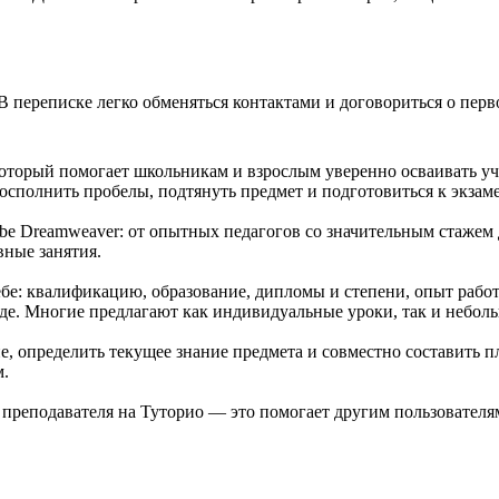
В переписке легко обменяться контактами и договориться о перв
оторый помогает школьникам и взрослым уверенно осваивать уч
сполнить пробелы, подтянуть предмет и подготовиться к экзам
be Dreamweaver: от опытных педагогов со значительным стажем
ные занятия.
е: квалификацию, образование, дипломы и степени, опыт работ
рде. Многие предлагают как индивидуальные уроки, так и небол
, определить текущее знание предмета и совместно составить п
м.
е преподавателя на Туторио — это помогает другим пользовател