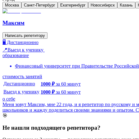
Москва
Санкт-Петербург
Екатеринбург
Новосибирск
Казань
Максим
Написать репетитору
🖥️ Дистанционно
📍Выезд к ученику
образование
Финансовый университет при Правительстве Российско
стоимость занятий
Дистанционно
1000
₽
за
60
минут
Выезд к ученику
1000
₽
за
60
минут
о себе
Меня зовут Максим, мне 22 года, и я репетитор по русскому и 
школьников и жажду поделиться своими знаниями и опытом. С 
🎯
Не нашли подходящего репетитора?