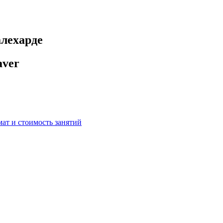
алехарде
aver
мат и стоимость занятий