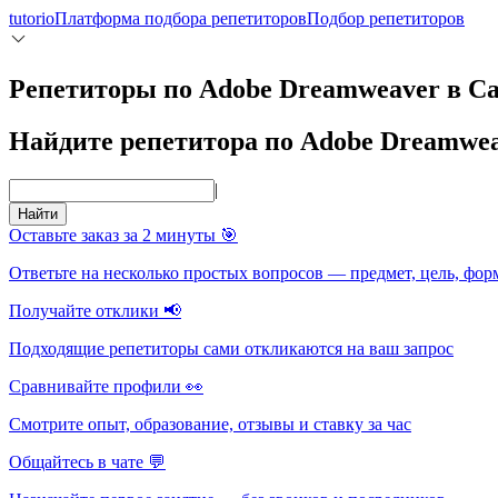
tutorio
Платформа подбора репетиторов
Подбор репетиторов
Репетиторы по Adobe Dreamweaver в С
Найдите репетитора по Adobe Dreamwe
|
Найти
Оставьте заказ за 2 минуты 🎯
Ответьте на несколько простых вопросов — предмет, цель, фор
Получайте отклики 📢
Подходящие репетиторы сами откликаются на ваш запрос
Сравнивайте профили 👀
Смотрите опыт, образование, отзывы и ставку за час
Общайтесь в чате 💬