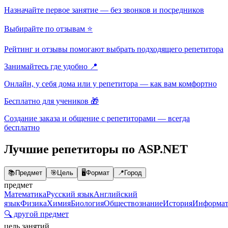
Назначайте первое занятие — без звонков и посредников
Выбирайте по отзывам ⭐
Рейтинг и отзывы помогают выбрать подходящего репетитора
Занимайтесь где удобно 📍
Онлайн, у себя дома или у репетитора — как вам комфортно
Бесплатно для учеников 🎁
Создание заказа и общение с репетиторами — всегда
бесплатно
Лучшие репетиторы по ASP.NET
📚
Предмет
🎯
Цель
🖥️
Формат
📍
Город
предмет
Математика
Русский язык
Английский
язык
Физика
Химия
Биология
Обществознание
История
Информат
🔍 другой предмет
цель занятий