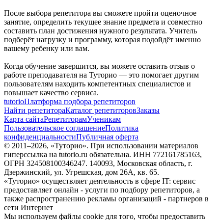
После выбора репетитора вы сможете пройти оценочное
занятие, определить текущее знание предмета и совместно
составить план достижения нужного результата. Учитель
подберёт нагрузку и программу, которая подойдёт именно
вашему ребенку или вам.
Когда обучение завершится, вы можете оставить отзыв о
работе преподавателя на Туторио — это помогает другим
пользователям находить компетентных специалистов и
повышает качество сервиса.
tutorio
Платформа подбора репетиторов
Найти репетитора
Каталог репетиторов
Заказы
Карта сайта
Репетиторам
Ученикам
Пользовательское соглашение
Политика
конфиденциальности
Публичная оферта
© 2011–
2026
, «Туторио». При использовании материалов
гиперссылка на tutorio.ru обязательна. ИНН 772161785163,
ОГРН 324508100346247. 140093, Московская область, г.
Дзержинский, ул. Угрешская, дом 26А, кв. 65.
«Туторио» осуществляет деятельность в сфере IT: сервис
предоставляет онлайн - услуги по подбору репетиторов, а
также распространению рекламы организаций - партнеров в
сети Интернет
Мы используем файлы cookie для того, чтобы предоставить