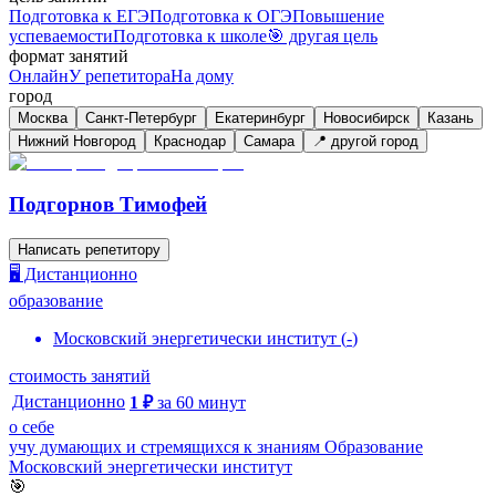
Подготовка к ЕГЭ
Подготовка к ОГЭ
Повышение
успеваемости
Подготовка к школе
🎯 другая цель
формат занятий
Онлайн
У репетитора
На дому
город
Москва
Санкт-Петербург
Екатеринбург
Новосибирск
Казань
Нижний Новгород
Краснодар
Самара
📍 другой город
Подгорнов Тимофей
Написать репетитору
🖥️ Дистанционно
образование
Московский энергетически институт
(
-
)
стоимость занятий
Дистанционно
1
₽
за
60
минут
о себе
учу думающих и стремящихся к знаниям Образование
Московский энергетически институт
🎯