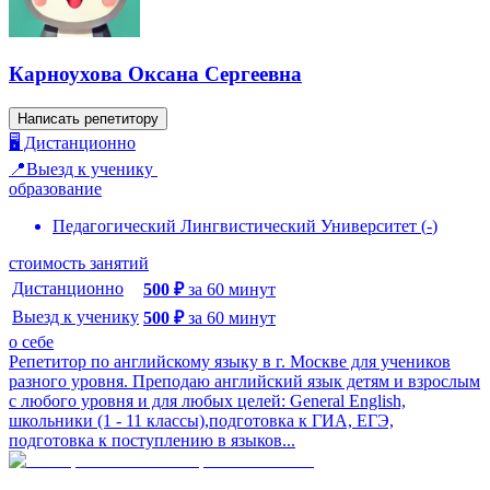
Карноухова Оксана Сергеевна
Написать репетитору
🖥️ Дистанционно
📍Выезд к ученику
образование
Педагогический Лингвистический Университет
(
-
)
стоимость занятий
Дистанционно
500
₽
за
60
минут
Выезд к ученику
500
₽
за
60
минут
о себе
Репетитор по английскому языку в г. Москве для учеников
разного уровня. Преподаю английский язык детям и взрослым
с любого уровня и для любых целей: General English,
школьники (1 - 11 классы),подготовка к ГИА, ЕГЭ,
подготовка к поступлению в языков...