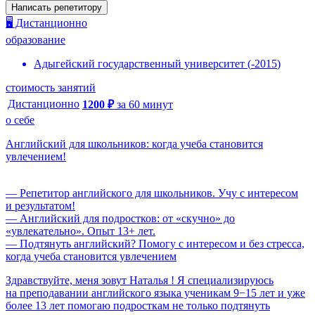
Написать репетитору
🖥️ Дистанционно
образование
Адыгейский государственный университет
(
-
2015
)
стоимость занятий
Дистанционно
1200
₽
за
60
минут
о себе
Английский для школьников: когда учеба становится
увлечением!
— Репетитор английского для школьников. Учу с интересом
и результатом!
— Английский для подростков: от «скучно» до
«увлекательно». Опыт 13+ лет.
— Подтянуть английский? Помогу с интересом и без стресса,
когда учеба становится увлечением
Здравствуйте, меня зовут Наталья ! Я специализируюсь
на преподавании английского языка ученикам 9−15 лет и уже
более 13 лет помогаю подросткам не только подтянуть