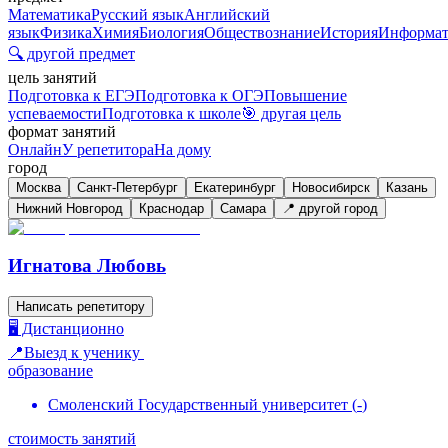
Математика
Русский язык
Английский
язык
Физика
Химия
Биология
Обществознание
История
Информат
🔍 другой предмет
цель занятий
Подготовка к ЕГЭ
Подготовка к ОГЭ
Повышение
успеваемости
Подготовка к школе
🎯 другая цель
формат занятий
Онлайн
У репетитора
На дому
город
Москва
Санкт-Петербург
Екатеринбург
Новосибирск
Казань
Нижний Новгород
Краснодар
Самара
📍 другой город
Игнатова Любовь
Написать репетитору
🖥️ Дистанционно
📍Выезд к ученику
образование
Смоленский Государственный университет
(
-
)
стоимость занятий