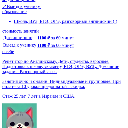
📍Выезд к ученику
образование
Школа, ВУЗ, ЕГЭ, ОГЭ, разговорный английский
(
-
)
стоимость занятий
Дистанционно
1100
₽
за
60
минут
Выезд к ученику
1100
₽
за
60
минут
о себе
Репетитор по Английскому. Дети, студенты, взрослые.
Подготовка к школе, экзамену, ЕГЭ, ОГЭ, ВУЗу. Домашние
задания. Разговорный язык.
Занятия очно и онлайн. Индивидуальные и групповые. При
оплате за 10 уроков предоплатой - скидка.
Стаж 25 лет. 7 лет в Израиле и США.