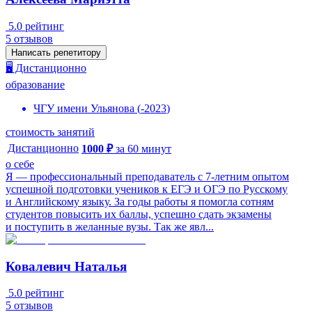
5.0
рейтинг
5
отзывов
Написать репетитору
🖥️ Дистанционно
образование
ЧГУ имени Ульянова
(
-
2023
)
стоимость занятий
Дистанционно
1000
₽
за
60
минут
о себе
Я — профессиональный преподаватель с 7-летним опытом
успешной подготовки учеников к ЕГЭ и ОГЭ по Русскому
и Английскому языку. За годы работы я помогла сотням
студентов повысить их баллы, успешно сдать экзамены
и поступить в желанные вузы. Так же явл...
Ковалевич Наталья
5.0
рейтинг
5
отзывов