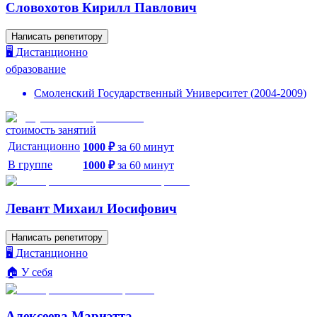
Словохотов Кирилл Павлович
Написать репетитору
🖥️ Дистанционно
образование
Смоленский Государственный Университет
(
2004
-
2009
)
стоимость занятий
Дистанционно
1000
₽
за
60
минут
В группе
1000
₽
за
60
минут
Левант Михаил Иосифович
Написать репетитору
🖥️ Дистанционно
🏠 У себя
Алексеева Мариэтта