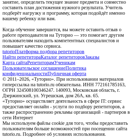
занятие, определить текущее знание предмета и совместно
составить план достижения нужного результата. Учитель
подберёт нагрузку и программу, которая подойдёт именно
вашему ребенку или вам.
Когда обучение завершится, вы можете оставить отзыв о
работе преподавателя на Туторио — это помогает другим
пользователям находить компетентных специалистов и
повышает качество сервиса.
tutorio
Платформа подбора репетиторов
Найти репетитора
Каталог репетиторов
Заказы
Карта сайта
Репетиторам
Ученикам
Пользовательское соглашение
Политика
конфиденциальности
Публичная оферта
© 2011–
2026
, «Туторио». При использовании материалов
гиперссылка на tutorio.ru обязательна. ИНН 772161785163,
ОГРН 324508100346247. 140093, Московская область, г.
Дзержинский, ул. Угрешская, дом 26А, кв. 65.
«Туторио» осуществляет деятельность в сфере IT: сервис
предоставляет онлайн - услуги по подбору репетиторов, а
также распространению рекламы организаций - партнеров в
сети Интернет
Мы используем файлы cookie для того, чтобы предоставить
пользователям больше возможностей при посещении сайта
tutorio.ru. Подробнее об условиях использования.