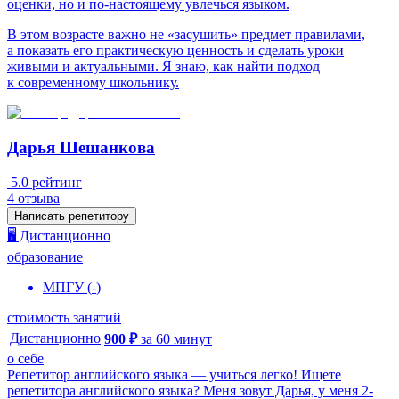
оценки, но и по-настоящему увлечься языком.
В этом возрасте важно не «засушить» предмет правилами,
а показать его практическую ценность и сделать уроки
живыми и актуальными. Я знаю, как найти подход
к современному школьнику.
Дарья Шешанкова
5.0
рейтинг
4
отзыва
Написать репетитору
🖥️ Дистанционно
образование
МПГУ
(
-
)
стоимость занятий
Дистанционно
900
₽
за
60
минут
о себе
Репетитор английского языка — учиться легко! Ищете
репетитора английского языка? Меня зовут Дарья, у меня 2-