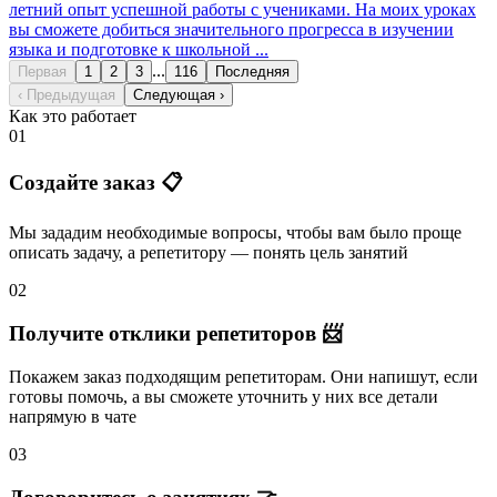
летний опыт успешной работы с учениками. На моих уроках
вы сможете добиться значительного прогресса в изучении
языка и подготовке к школьной ...
...
Первая
1
2
3
116
Последняя
‹ Предыдущая
Следующая ›
Как это работает
01
Создайте заказ 📋
Мы зададим необходимые вопросы, чтобы вам было
проще
описать задачу
, а репетитору — понять
цель занятий
02
Получите отклики репетиторов 📨
Покажем заказ подходящим репетиторам.
Они напишут
, если
готовы помочь, а вы
сможете уточнить
у них все детали
напрямую в чате
03