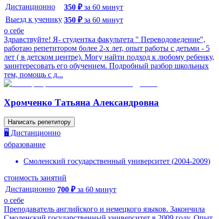
Дистанционно
350
₽
за
60
минут
Выезд к ученику
350
₽
за
60
минут
о себе
Здравствуйте! Я- студентка факультета " Переводоведение",
работаю репетитором более 2-х лет, опыт работы с детьми - 5
лет ( в детском центре). Могу найти подход к любому ребенку,
заинтересовать его обучением. Подробный разбор школьных
тем, помощь с д...
Хромченко Татьяна Александровна
Написать репетитору
🖥️ Дистанционно
образование
Смоленский государственный университет
(
2004
-
2009
)
стоимость занятий
Дистанционно
700
₽
за
60
минут
о себе
Преподаватель английского и немецкого языков. Закончила
Смоленский государственный университет в 2009 году. Опыт