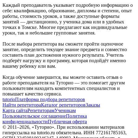
Каждый преподаватель указывает подробную информацию о
себе: квалификацию, образование, дипломы и степени, опыт
работы, стоимость уроков, а также доступные форматы
занятий — дистанционно, у ученика дома или в удобных
точках в Томске. Многие предлагают как индивидуальные
уроки, так и небольшие групповые занятия.
После выбора репетитора вы сможете пройти оценочное
занятие, определить текущее знание предмета и совместно
составить план достижения нужного результата. Учитель
подберёт нагрузку и программу, которая подойдёт именно
вашему ребенку или вам.
Когда обучение завершится, вы можете оставить отзыв о
работе преподавателя на Туторио — это помогает другим
пользователям находить компетентных специалистов и
повышает качество сервиса.
tutorio
Платформа подбора репетиторов
Найти репетитора
Каталог репетиторов
Заказы
Карта сайта
Репетиторам
Ученикам
Пользовательское соглашение
Политика
конфиденциальности
Публичная оферта
© 2011–
2026
, «Туторио». При использовании материалов
гиперссылка на tutorio.ru обязательна. ИНН 772161785163,