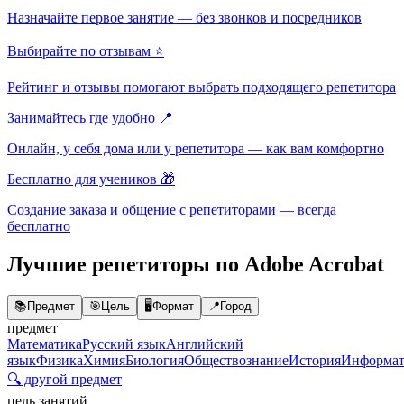
Назначайте первое занятие — без звонков и посредников
Выбирайте по отзывам ⭐
Рейтинг и отзывы помогают выбрать подходящего репетитора
Занимайтесь где удобно 📍
Онлайн, у себя дома или у репетитора — как вам комфортно
Бесплатно для учеников 🎁
Создание заказа и общение с репетиторами — всегда
бесплатно
Лучшие репетиторы по Adobe Acrobat
📚
Предмет
🎯
Цель
🖥️
Формат
📍
Город
предмет
Математика
Русский язык
Английский
язык
Физика
Химия
Биология
Обществознание
История
Информат
🔍 другой предмет
цель занятий