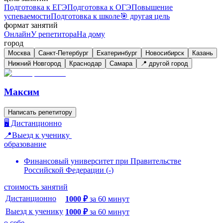
Подготовка к ЕГЭ
Подготовка к ОГЭ
Повышение
успеваемости
Подготовка к школе
🎯 другая цель
формат занятий
Онлайн
У репетитора
На дому
город
Москва
Санкт-Петербург
Екатеринбург
Новосибирск
Казань
Нижний Новгород
Краснодар
Самара
📍 другой город
Максим
Написать репетитору
🖥️ Дистанционно
📍Выезд к ученику
образование
Финансовый университет при Правительстве
Российской Федерации
(
-
)
стоимость занятий
Дистанционно
1000
₽
за
60
минут
Выезд к ученику
1000
₽
за
60
минут
о себе