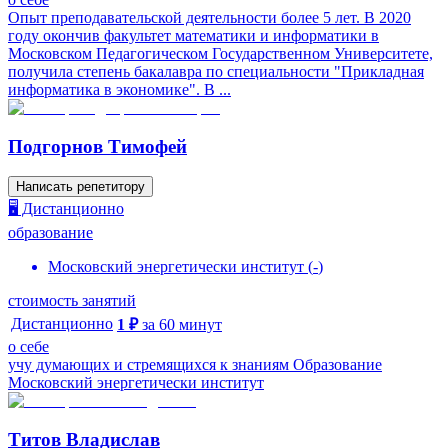
Опыт преподавательской деятельности более 5 лет. В 2020
году окончив факультет математики и информатики в
Московском Педагогическом Государственном Университете,
получила степень бакалавра по специальности "Прикладная
информатика в экономике". В ...
Подгорнов Тимофей
Написать репетитору
🖥️ Дистанционно
образование
Московский энергетически институт
(
-
)
стоимость занятий
Дистанционно
1
₽
за
60
минут
о себе
учу думающих и стремящихся к знаниям Образование
Московский энергетически институт
Титов Владислав