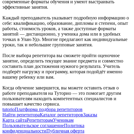
современные форматы обучения и умеют выстраивать
эффективные занятия.
Каждый преподаватель указывает подробную информацию о
себе: квалификацию, образование, дипломы и степени, опыт
работы, стоимость уроков, а также доступные форматы
занятий — дистанционно, у ученика дома или в удобных
точках в Улан-Удэ. Многие предлагают как индивидуальные
уроки, так и небольшие групповые занятия.
После выбора репетитора вы сможете пройти оценочное
занятие, определить текущее знание предмета и совместно
составить план достижения нужного результата. Учитель
подберёт нагрузку и программу, которая подойдёт именно
вашему ребенку или вам.
Когда обучение завершится, вы можете оставить отзыв о
работе преподавателя на Туторио — это помогает другим
пользователям находить компетентных специалистов и
повышает качество сервиса.
tutorio
Платформа подбора репетиторов
Найти репетитора
Каталог репетиторов
Заказы
Карта сайта
Репетиторам
Ученикам
Пользовательское соглашение
Политика
конфиденциальности
Публичная оферта