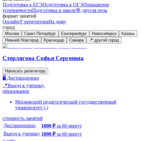
Подготовка к ЕГЭ
Подготовка к ОГЭ
Повышение
успеваемости
Подготовка к школе
🎯 другая цель
формат занятий
Онлайн
У репетитора
На дому
город
Москва
Санкт-Петербург
Екатеринбург
Новосибирск
Казань
Нижний Новгород
Краснодар
Самара
📍 другой город
Стерлягова Софья Сергеевна
Написать репетитору
🖥️ Дистанционно
📍Выезд к ученику
образование
Московский педагогический государственный
университет
(
-
)
стоимость занятий
Дистанционно
1000
₽
за
60
минут
Выезд к ученику
1000
₽
за
60
минут
о себе