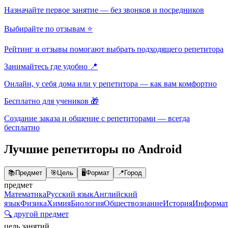
Назначайте первое занятие — без звонков и посредников
Выбирайте по отзывам ⭐
Рейтинг и отзывы помогают выбрать подходящего репетитора
Занимайтесь где удобно 📍
Онлайн, у себя дома или у репетитора — как вам комфортно
Бесплатно для учеников 🎁
Создание заказа и общение с репетиторами — всегда
бесплатно
Лучшие репетиторы по Android
📚
Предмет
🎯
Цель
🖥️
Формат
📍
Город
предмет
Математика
Русский язык
Английский
язык
Физика
Химия
Биология
Обществознание
История
Информат
🔍 другой предмет
цель занятий