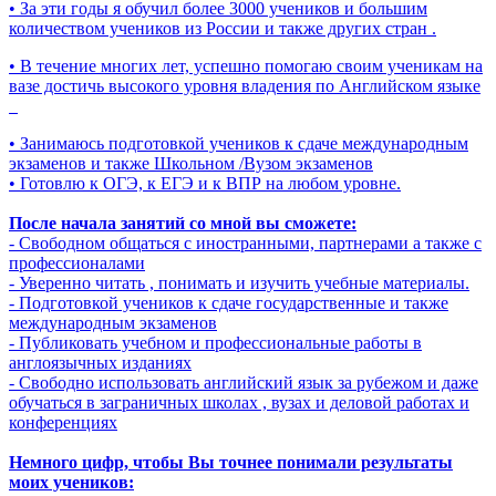
• За эти годы я обучил более 3000 учеников и большим
количеством учеников из России и также других стран .
• В течение многих лет, успешно помогаю своим ученикам на
вазе достичь высокого уровня владения по Английском языке
• Занимаюсь подготовкой учеников к сдаче международным
экзаменов и также Школьном /Вузом экзаменов
• Готовлю к ОГЭ, к ЕГЭ и к ВПР на любом уровне.
После начала занятий со мной вы сможете:
- Свободном общаться с иностранными, партнерами а также с
профессионалами
- Уверенно читать , понимать и изучить учебные материалы.
- Подготовкой учеников к сдаче государственные и также
международным экзаменов
- Публиковать учебном и профессиональные работы в
англоязычных изданиях
- Свободно использовать английский язык за рубежом и даже
обучаться в заграничных школах , вузах и деловой работах и
конференциях
Немного цифр, чтобы Вы точнее понимали результаты
моих учеников: