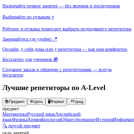
Назначайте первое занятие — без звонков и посредников
Выбирайте по отзывам ⭐
Рейтинг и отзывы помогают выбрать подходящего репетитора
Занимайтесь где удобно 📍
Онлайн, у себя дома или у репетитора — как вам комфортно
Бесплатно для учеников 🎁
Создание заказа и общение с репетиторами — всегда
бесплатно
Лучшие репетиторы по A-Level
📚
Предмет
🎯
Цель
🖥️
Формат
📍
Город
предмет
Математика
Русский язык
Английский
язык
Физика
Химия
Биология
Обществознание
История
Информат
🔍 другой предмет
цель занятий