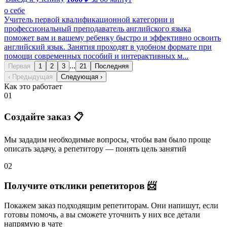
о себе
Учитель первой квалификационной категории и
профессиональный преподаватель английского языка
поможет вам и вашему ребенку быстро и эффективно освоить
английский язык. Занятия проходят в удобном формате при
помощи современных пособий и интерактивных м...
...
Первая
1
2
3
21
Последняя
‹ Предыдущая
Следующая ›
Как это работает
01
Создайте заказ 📋
Мы зададим необходимые вопросы, чтобы вам было
проще
описать задачу
, а репетитору — понять
цель занятий
02
Получите отклики репетиторов 📨
Покажем заказ подходящим репетиторам.
Они напишут
, если
готовы помочь, а вы
сможете уточнить
у них все детали
напрямую в чате