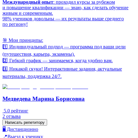
Международный опыт
: проходил курсы за рубежом
и повышение квалификации — знаю, как сделать обучение
живым и современным.
98% учеников довольны — их результаты выше среднего
по региону!
🎯 Мои принципы:
1️⃣ Индивидуальный подход — программа под ваши цели
(путешествия, карьера, экзамены).
2️⃣ Гибкий график — занимаемся, когда удобно вам.
3️⃣ Никакой скуки! Интерактивные задания, актуальные
материалы, поддержка 24/7.
Медведева Марина Борисовна
5.0
рейтинг
2
отзыва
Написать репетитору
🖥️ Дистанционно
📍Выезд к ученику