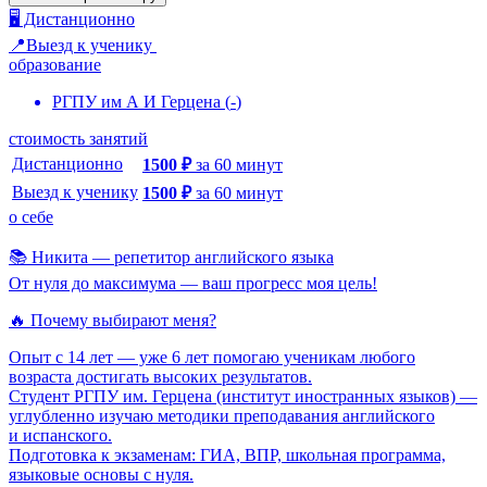
🖥️ Дистанционно
📍Выезд к ученику
образование
РГПУ им А И Герцена
(
-
)
стоимость занятий
Дистанционно
1500
₽
за
60
минут
Выезд к ученику
1500
₽
за
60
минут
о себе
📚 Никита — репетитор английского языка
От нуля до максимума — ваш прогресс моя цель!
🔥 Почему выбирают меня?
Опыт с 14 лет — уже 6 лет помогаю ученикам любого
возраста достигать высоких результатов.
Студент РГПУ им. Герцена (институт иностранных языков) —
углубленно изучаю методики преподавания английского
и испанского.
Подготовка к экзаменам: ГИА, ВПР, школьная программа,
языковые основы с нуля.