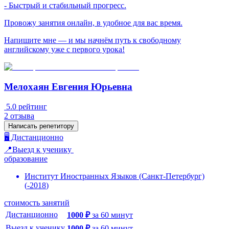
- Быстрый и стабильный прогресс.
Провожу занятия онлайн, в удобное для вас время.
Напишите мне — и мы начнём путь к свободному
английскому уже с первого урока!
Мелохаян Евгения Юрьевна
5.0
рейтинг
2
отзыва
Написать репетитору
🖥️ Дистанционно
📍Выезд к ученику
образование
Институт Иностранных Языков (Санкт-Петербург)
(
-
2018
)
стоимость занятий
Дистанционно
1000
₽
за
60
минут
Выезд к ученику
1000
₽
за
60
минут