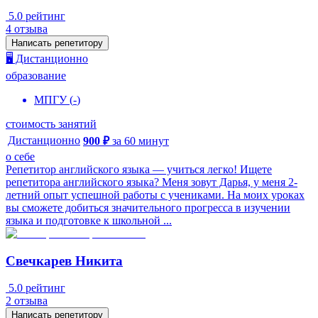
5.0
рейтинг
4
отзыва
Написать репетитору
🖥️ Дистанционно
образование
МПГУ
(
-
)
стоимость занятий
Дистанционно
900
₽
за
60
минут
о себе
Репетитор английского языка — учиться легко! Ищете
репетитора английского языка? Меня зовут Дарья, у меня 2-
летний опыт успешной работы с учениками. На моих уроках
вы сможете добиться значительного прогресса в изучении
языка и подготовке к школьной ...
Свечкарев Никита
5.0
рейтинг
2
отзыва
Написать репетитору