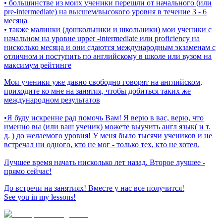
• большинстве из моих ученики перешли от начального (или
pre-intermediate) на высшем/высокого уровня в течение 3 - 6
месяца
• также малинки (дошкольники и школьники) мои ученики с
начальном на уровне upper -intermediate или proficiency на
нисколько месяца и они сдаются международным экзаменам с
отличном и поступить по английскому в школе или вузом на
максимум рейтинге
Мои ученики уже давно свободно говорят на английском,
приходите ко мне на занятия, чтобы добиться таких же
международном результатов
•Я буду искренне рад помочь Вам! Я верю в вас, верю, что
именно вы (или ваш ученик) можете выучить англ язык( и т.
д. ) до желаемого уровня! У меня было тысячи учеников и не
встречал ни одного, кто не мог - только тех, кто не хотел.
Лучшее время начать нисколько лет назад. Второе лучшее -
прямо сейчас!
До встречи на занятиях! Вместе у нас все получится!
See you in my lessons!