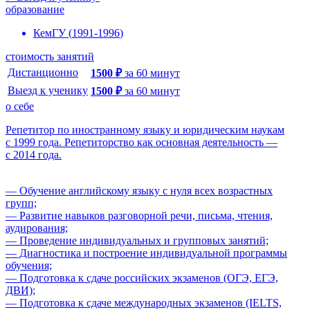
образование
КемГУ
(
1991
-
1996
)
стоимость занятий
Дистанционно
1500
₽
за
60
минут
Выезд к ученику
1500
₽
за
60
минут
о себе
Репетитор по иностранному языку и юридическим наукам
с 1999 года. Репетиторство как основная деятельность —
с 2014 года.
— Обучение английскому языку с нуля всех возрастных
групп;
— Развитие навыков разговорной речи, письма, чтения,
аудирования;
— Проведение индивидуальных и групповых занятий;
— Диагностика и построение индивидуальной программы
обучения;
— Подготовка к сдаче российских экзаменов (ОГЭ, ЕГЭ,
ДВИ);
— Подготовка к сдаче международных экзаменов (IELTS,