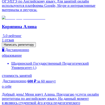
ОГЭ/ЕГЭ по Английскому языку. Для занятий онлайн
используются платформы Google, Skype и интерактивные
материалы и ресурсы.
Коряпина Алина
5.0
рейтинг
1
отзыв
Написать репетитору
🖥️ Дистанционно
образование
Шадринский Государственный Педагогический
Университет
(
-
)
стоимость занятий
Дистанционно
600
₽
за
60
минут
о себе
Добpый день! Mеня зовут Алина. Предлагаю услуги онлайн
репетитора по английскому языку. На данный момент
я являюсь студенткой 4го курса педагогического