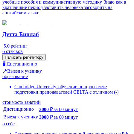
учебные пособия и коммуникативную методику. Знаю как в
кратчайшие период заставить человека заговорить на
английском языке.
Дутта Биплаб
5.0
рейтинг
6
отзывов
Написать репетитору
🖥️ Дистанционно
📍Выезд к ученику
образование
Cambridge University, обучение по программе
подготовки преподавателей CELTA с отличном
(
-
)
стоимость занятий
Дистанционно
3000
₽
за
60
минут
Выезд к ученику
3000
₽
за
60
минут
о себе
Эксперт, специалист, окончивший ведущие вузы из РФ,