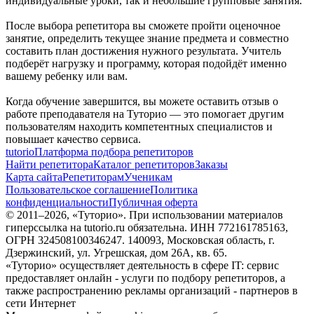
индивидуальные уроки, так и небольшие групповые занятия.
После выбора репетитора вы сможете пройти оценочное
занятие, определить текущее знание предмета и совместно
составить план достижения нужного результата. Учитель
подберёт нагрузку и программу, которая подойдёт именно
вашему ребенку или вам.
Когда обучение завершится, вы можете оставить отзыв о
работе преподавателя на Туторио — это помогает другим
пользователям находить компетентных специалистов и
повышает качество сервиса.
tutorio
Платформа подбора репетиторов
Найти репетитора
Каталог репетиторов
Заказы
Карта сайта
Репетиторам
Ученикам
Пользовательское соглашение
Политика
конфиденциальности
Публичная оферта
© 2011–
2026
, «Туторио». При использовании материалов
гиперссылка на tutorio.ru обязательна. ИНН 772161785163,
ОГРН 324508100346247. 140093, Московская область, г.
Дзержинский, ул. Угрешская, дом 26А, кв. 65.
«Туторио» осуществляет деятельность в сфере IT: сервис
предоставляет онлайн - услуги по подбору репетиторов, а
также распространению рекламы организаций - партнеров в
сети Интернет