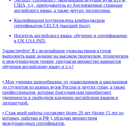
США, т.д , преподаватель из Англоязычные странные
английского языка, а также других дисциплина.
Квалификaция подтверждена кембриджским
сертификатом CЕLTА (высший балл).
Носитель английского языка, обучение и сертификацию
в UK USA IND.
Здравствуйте! Я c величайшим удовольствием я готов
выполнить ваше задание на высоком творческом, техническом
и международном уровне, предлагая множество вариантов
обучения английскому языку и т.д.!
• Мои ученики разнообразны: от дошкольников и школьников
до студентов из разных вузов России и других стран, а также
профессионалов, которые благодаря нам приобретают
уверенность в свободном владении английским языком и
литературой.
• Стаж моей работы составляет более 20 лет (более 15 лет из
которых, работаю в РФ ), обладаю множеством
международных сертификатов.