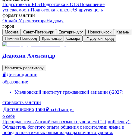
Подготовка к ЕГЭ
Подготовка к ОГЭ
Повышение
успеваемости
Подготовка к школе
🎯 другая цель
формат занятий
Онлайн
У репетитора
На дому
город
Москва
Санкт-Петербург
Екатеринбург
Новосибирск
Казань
Нижний Новгород
Краснодар
Самара
📍 другой город
Дедюхин Александр
Написать репетитору
🖥️ Дистанционно
образование
Ульяновский институт гражданской авиации
(
-
2027
)
стоимость занятий
Дистанционно
1500
₽
за
60
минут
о себе
Преподаватель Английского языка с уровнем C2 (proficiency).
Обладатель богатого опыта общения с носителями языка и
побед в престижных олимпиадах различного уровня.