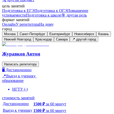
цель занятий
Подготовка к ЕГЭ
Подготовка к ОГЭ
Повышение
успеваемости
Подготовка к школе
🎯 другая цель
формат занятий
Онлайн
У репетитора
На дому
город
Москва
Санкт-Петербург
Екатеринбург
Новосибирск
Казань
Нижний Новгород
Краснодар
Самара
📍 другой город
Журавков Антон
Написать репетитору
🖥️ Дистанционно
📍Выезд к ученику
образование
НГТУ
(
-
)
стоимость занятий
Дистанционно
1500
₽
за
60
минут
Выезд к ученику
1500
₽
за
60
минут