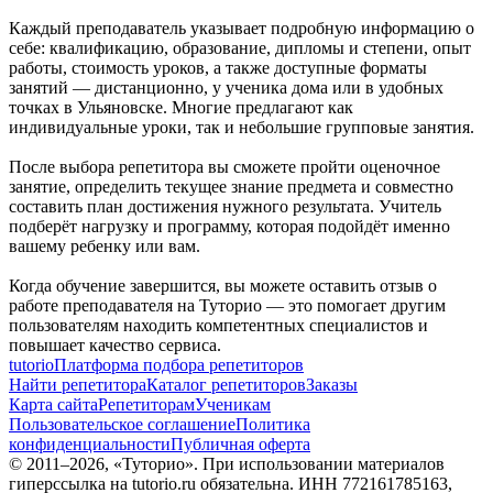
Каждый преподаватель указывает подробную информацию о
себе: квалификацию, образование, дипломы и степени, опыт
работы, стоимость уроков, а также доступные форматы
занятий — дистанционно, у ученика дома или в удобных
точках в Ульяновске. Многие предлагают как
индивидуальные уроки, так и небольшие групповые занятия.
После выбора репетитора вы сможете пройти оценочное
занятие, определить текущее знание предмета и совместно
составить план достижения нужного результата. Учитель
подберёт нагрузку и программу, которая подойдёт именно
вашему ребенку или вам.
Когда обучение завершится, вы можете оставить отзыв о
работе преподавателя на Туторио — это помогает другим
пользователям находить компетентных специалистов и
повышает качество сервиса.
tutorio
Платформа подбора репетиторов
Найти репетитора
Каталог репетиторов
Заказы
Карта сайта
Репетиторам
Ученикам
Пользовательское соглашение
Политика
конфиденциальности
Публичная оферта
© 2011–
2026
, «Туторио». При использовании материалов
гиперссылка на tutorio.ru обязательна. ИНН 772161785163,