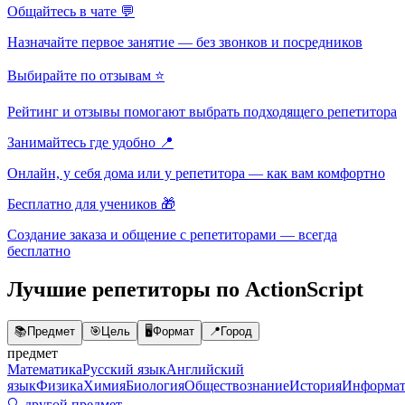
Общайтесь в чате 💬
Назначайте первое занятие — без звонков и посредников
Выбирайте по отзывам ⭐
Рейтинг и отзывы помогают выбрать подходящего репетитора
Занимайтесь где удобно 📍
Онлайн, у себя дома или у репетитора — как вам комфортно
Бесплатно для учеников 🎁
Создание заказа и общение с репетиторами — всегда
бесплатно
Лучшие репетиторы по ActionScript
📚
Предмет
🎯
Цель
🖥️
Формат
📍
Город
предмет
Математика
Русский язык
Английский
язык
Физика
Химия
Биология
Обществознание
История
Информат
🔍 другой предмет