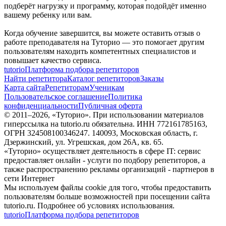
подберёт нагрузку и программу, которая подойдёт именно
вашему ребенку или вам.
Когда обучение завершится, вы можете оставить отзыв о
работе преподавателя на Туторио — это помогает другим
пользователям находить компетентных специалистов и
повышает качество сервиса.
tutorio
Платформа подбора репетиторов
Найти репетитора
Каталог репетиторов
Заказы
Карта сайта
Репетиторам
Ученикам
Пользовательское соглашение
Политика
конфиденциальности
Публичная оферта
© 2011–
2026
, «Туторио». При использовании материалов
гиперссылка на tutorio.ru обязательна. ИНН 772161785163,
ОГРН 324508100346247. 140093, Московская область, г.
Дзержинский, ул. Угрешская, дом 26А, кв. 65.
«Туторио» осуществляет деятельность в сфере IT: сервис
предоставляет онлайн - услуги по подбору репетиторов, а
также распространению рекламы организаций - партнеров в
сети Интернет
Мы используем файлы cookie для того, чтобы предоставить
пользователям больше возможностей при посещении сайта
tutorio.ru. Подробнее об условиях использования.
tutorio
Платформа подбора репетиторов