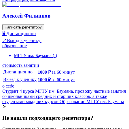
Алексей Филиппов
Написать репетитору
🖥️ Дистанционно
📍Выезд к ученику
образование
МГТУ им. Баумана
(
-
)
стоимость занятий
Дистанционно
1000
₽
за
60
минут
Выезд к ученику
1000
₽
за
60
минут
о себе
Студент 4 курса МГТУ им. Баумана, провожу частные занятия
со школьниками средних и старших классов, а также
студентами младших курсов Образование МГТУ им. Баумана
🎯
Не нашли подходящего репетитора?