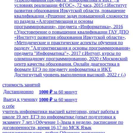
условиях реализации ФГОС», 72 часа, 2015 г.Институт
развития образования Иркутской области, повышение
квалификации «Решение задач повышенной сложности
из раздела «Алгоритмизация и основы
программирования», предмета «Информатика», 2016
г.Удостоверение о повышении квалификации ГАУ ДПО
«Институт развития образования Иркутской области»,
«Методические и практические аспекты обучения по
разделу "Алгоритмизация и основы программирования»
предмета "Информатика"», 2017 г.Интуит, курсы по
олимпиадному программированию, 2020 г.Московский
центр качества образования. Онлайн диагностика в
формате ЕГЭ по предмету информатика и ИКТ.
Достигнутый уровень выполнения высокий, 2022 г
(
-
)
стоимость занятий
Дистанционно
1000
₽
за
60
минут
Выезд к ученику
1000
₽
за
60
минут
о себе
учитель информатики высшей категории, опыт работы в
школе 19 лет, ЕГЭ по информатике (опыт подготовки к
экзамену 7 лет.) Обучение 1-3раза в неделю, расписание по
договоренности, время 16,17 по МСК Язык
программирования - python Обучение дистанцион...