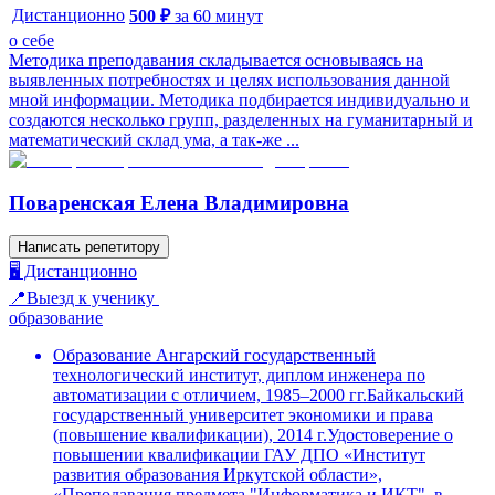
Дистанционно
500
₽
за
60
минут
о себе
Методика преподавания складывается основываясь на
выявленных потребностях и целях использования данной
мной информации. Методика подбирается индивидуально и
создаются несколько групп, разделенных на гуманитарный и
математический склад ума, а так-же ...
Поваренская Елена Владимировна
Написать репетитору
🖥️ Дистанционно
📍Выезд к ученику
образование
Образование Ангарский государственный
технологический институт, диплом инженера по
автоматизации с отличием, 1985–2000 гг.Байкальский
государственный университет экономики и права
(повышение квалификации), 2014 г.Удостоверение о
повышении квалификации ГАУ ДПО «Институт
развития образования Иркутской области»,
«Преподавания предмета "Информатика и ИКТ", в