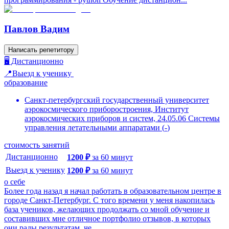
Павлов Вадим
Написать репетитору
🖥️ Дистанционно
📍Выезд к ученику
образование
Санкт-петербургский государственный университет
аэрокосмического приборостроения, Институт
аэрокосмических приборов и систем, 24.05.06 Системы
управления летательными аппаратами
(
-
)
стоимость занятий
Дистанционно
1200
₽
за
60
минут
Выезд к ученику
1200
₽
за
60
минут
о себе
Более года назад я начал работать в образовательном центре в
городе Санкт-Петербург. С того времени у меня накопилась
база учеников, желающих продолжать со мной обучение и
составивших мне отличное портфолио отзывов, в которых
они рады результатам, че...