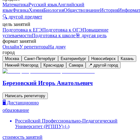
Математика
Русский язык
Английский
язык
Физика
Химия
Биология
Обществознание
История
Информат
🔍 другой предмет
цель занятий
Подготовка к ЕГЭ
Подготовка к ОГЭ
Повышение
успеваемости
Подготовка к школе
🎯 другая цель
формат занятий
Онлайн
У репетитора
На дому
город
Москва
Санкт-Петербург
Екатеринбург
Новосибирск
Казань
Нижний Новгород
Краснодар
Самара
📍 другой город
Березовский Игорь Анатольевич
Написать репетитору
🖥️ Дистанционно
образование
Российский Профессионально-Педагогический
Университет (РГППУ)
(
-
)
стоимость занятий