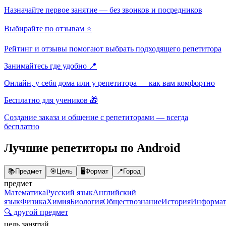
Назначайте первое занятие — без звонков и посредников
Выбирайте по отзывам ⭐
Рейтинг и отзывы помогают выбрать подходящего репетитора
Занимайтесь где удобно 📍
Онлайн, у себя дома или у репетитора — как вам комфортно
Бесплатно для учеников 🎁
Создание заказа и общение с репетиторами — всегда
бесплатно
Лучшие репетиторы по Android
📚
Предмет
🎯
Цель
🖥️
Формат
📍
Город
предмет
Математика
Русский язык
Английский
язык
Физика
Химия
Биология
Обществознание
История
Информат
🔍 другой предмет
цель занятий