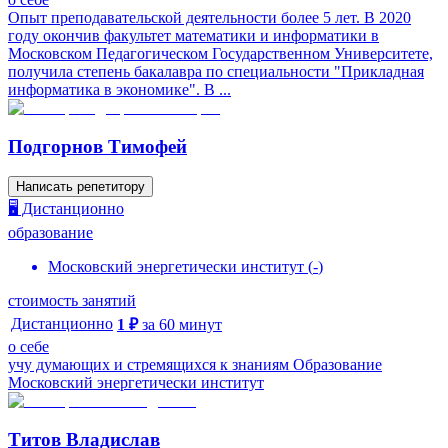
Опыт преподавательской деятельности более 5 лет. В 2020
году окончив факультет математики и информатики в
Московском Педагогическом Государственном Университете,
получила степень бакалавра по специальности "Прикладная
информатика в экономике". В ...
Подгорнов Тимофей
Написать репетитору
🖥️ Дистанционно
образование
Московский энергетически институт
(
-
)
стоимость занятий
Дистанционно
1
₽
за
60
минут
о себе
учу думающих и стремящихся к знаниям Образование
Московский энергетически институт
Титов Владислав