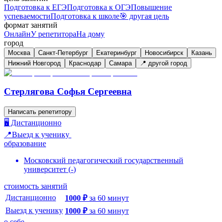
Подготовка к ЕГЭ
Подготовка к ОГЭ
Повышение
успеваемости
Подготовка к школе
🎯 другая цель
формат занятий
Онлайн
У репетитора
На дому
город
Москва
Санкт-Петербург
Екатеринбург
Новосибирск
Казань
Нижний Новгород
Краснодар
Самара
📍 другой город
Стерлягова Софья Сергеевна
Написать репетитору
🖥️ Дистанционно
📍Выезд к ученику
образование
Московский педагогический государственный
университет
(
-
)
стоимость занятий
Дистанционно
1000
₽
за
60
минут
Выезд к ученику
1000
₽
за
60
минут
о себе