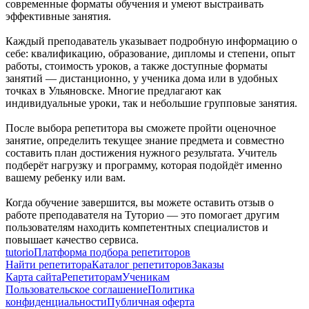
современные форматы обучения и умеют выстраивать
эффективные занятия.
Каждый преподаватель указывает подробную информацию о
себе: квалификацию, образование, дипломы и степени, опыт
работы, стоимость уроков, а также доступные форматы
занятий — дистанционно, у ученика дома или в удобных
точках в Ульяновске. Многие предлагают как
индивидуальные уроки, так и небольшие групповые занятия.
После выбора репетитора вы сможете пройти оценочное
занятие, определить текущее знание предмета и совместно
составить план достижения нужного результата. Учитель
подберёт нагрузку и программу, которая подойдёт именно
вашему ребенку или вам.
Когда обучение завершится, вы можете оставить отзыв о
работе преподавателя на Туторио — это помогает другим
пользователям находить компетентных специалистов и
повышает качество сервиса.
tutorio
Платформа подбора репетиторов
Найти репетитора
Каталог репетиторов
Заказы
Карта сайта
Репетиторам
Ученикам
Пользовательское соглашение
Политика
конфиденциальности
Публичная оферта