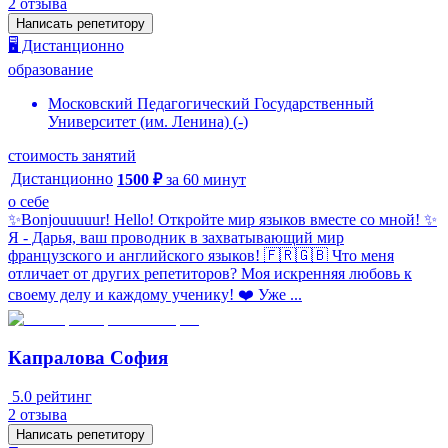
2
отзыва
Написать репетитору
🖥️ Дистанционно
образование
Московский Педагогический Государственный
Университет (им. Ленина)
(
-
)
стоимость занятий
Дистанционно
1500
₽
за
60
минут
о себе
✨Bonjouuuuur! Hello! Откройте мир языков вместе со мной! ✨
Я - Дарья, ваш проводник в захватывающий мир
французского и английского языков! 🇫🇷🇬🇧 Что меня
отличает от других репетиторов? Моя искренняя любовь к
своему делу и каждому ученику! ❤️ Уже ...
Капралова София
5.0
рейтинг
2
отзыва
Написать репетитору