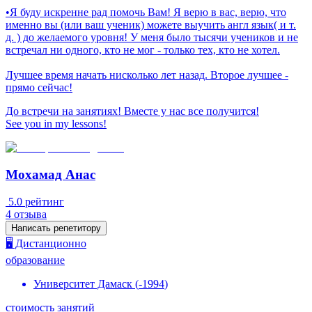
•Я буду искренне рад помочь Вам! Я верю в вас, верю, что
именно вы (или ваш ученик) можете выучить англ язык( и т.
д. ) до желаемого уровня! У меня было тысячи учеников и не
встречал ни одного, кто не мог - только тех, кто не хотел.
Лучшее время начать нисколько лет назад. Второе лучшее -
прямо сейчас!
До встречи на занятиях! Вместе у нас все получится!
See you in my lessons!
Мохамад Анас
5.0
рейтинг
4
отзыва
Написать репетитору
🖥️ Дистанционно
образование
Университет Дамаск
(
-
1994
)
стоимость занятий