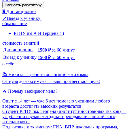
Написать репетитору
🖥️ Дистанционно
📍Выезд к ученику
образование
РГПУ им А И Герцена
(
-
)
стоимость занятий
Дистанционно
1500
₽
за
60
минут
Выезд к ученику
1500
₽
за
60
минут
о себе
📚 Никита — репетитор английского языка
От нуля до максимума — ваш прогресс моя цель!
🔥 Почему выбирают меня?
Опыт с 14 лет — уже 6 лет помогаю ученикам любого
возраста достигать высоких результатов.
Студент РГПУ им. Герцена (институт иностранных языков) —
углубленно изучаю методики преподавания английского
и испанского.
Подготовка к экзаменам: ГИА, ВПР, школьная программа,