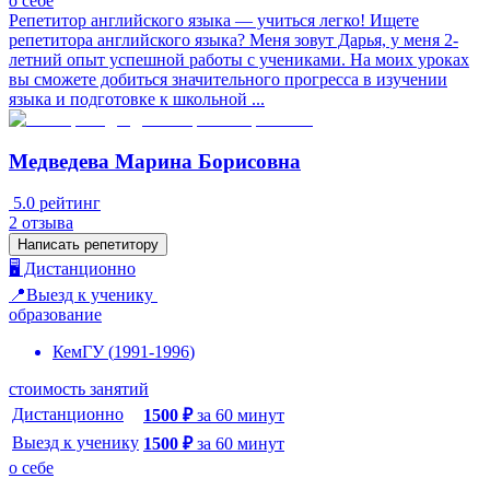
о себе
Репетитор английского языка — учиться легко! Ищете
репетитора английского языка? Меня зовут Дарья, у меня 2-
летний опыт успешной работы с учениками. На моих уроках
вы сможете добиться значительного прогресса в изучении
языка и подготовке к школьной ...
Медведева Марина Борисовна
5.0
рейтинг
2
отзыва
Написать репетитору
🖥️ Дистанционно
📍Выезд к ученику
образование
КемГУ
(
1991
-
1996
)
стоимость занятий
Дистанционно
1500
₽
за
60
минут
Выезд к ученику
1500
₽
за
60
минут
о себе