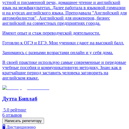
устной и письменной речи, домашнее чтение и английский
язык на межфакультетах. Далее работала в языковой гимназии
и на курсах английского языка. Преподавала "Английский для
автомобилистов", Английский для инженеров, бизнес
английский на совместных предприятиях города.
Имеют опыт и стаж переводческой деятельности.
Готовлю к ОГЭ и ЕГЭ. Мои ученики сдают на высокий балл.
Занимаюсь с разными возрастами онлайн и у себя дома.
В своей практике использую самые современные и передовые
учебные пособия и коммуникативную методику. Знаю как в
кратчайшие период заставить человека заговорить на
английском языке.
Дутта Биплаб
5.0
рейтинг
6
отзывов
Написать репетитору
🖥️ Дистанционно