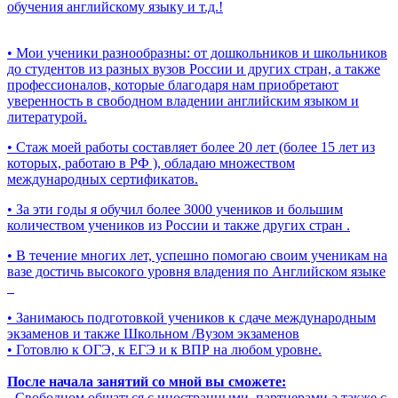
обучения английскому языку и т.д.!
• Мои ученики разнообразны: от дошкольников и школьников
до студентов из разных вузов России и других стран, а также
профессионалов, которые благодаря нам приобретают
уверенность в свободном владении английским языком и
литературой.
• Стаж моей работы составляет более 20 лет (более 15 лет из
которых, работаю в РФ ), обладаю множеством
международных сертификатов.
• За эти годы я обучил более 3000 учеников и большим
количеством учеников из России и также других стран .
• В течение многих лет, успешно помогаю своим ученикам на
вазе достичь высокого уровня владения по Английском языке
• Занимаюсь подготовкой учеников к сдаче международным
экзаменов и также Школьном /Вузом экзаменов
• Готовлю к ОГЭ, к ЕГЭ и к ВПР на любом уровне.
После начала занятий со мной вы сможете:
- Свободном общаться с иностранными, партнерами а также с