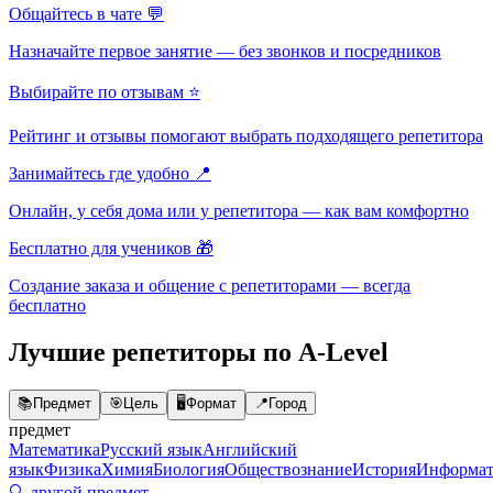
Общайтесь в чате 💬
Назначайте первое занятие — без звонков и посредников
Выбирайте по отзывам ⭐
Рейтинг и отзывы помогают выбрать подходящего репетитора
Занимайтесь где удобно 📍
Онлайн, у себя дома или у репетитора — как вам комфортно
Бесплатно для учеников 🎁
Создание заказа и общение с репетиторами — всегда
бесплатно
Лучшие репетиторы по A-Level
📚
Предмет
🎯
Цель
🖥️
Формат
📍
Город
предмет
Математика
Русский язык
Английский
язык
Физика
Химия
Биология
Обществознание
История
Информат
🔍 другой предмет