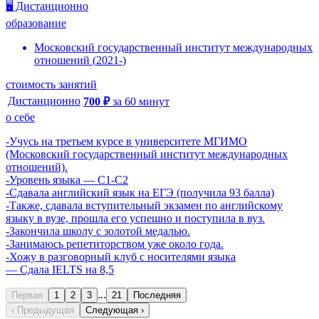
🖥️ Дистанционно
образование
Московский государственный институт международных
отношений
(
2021
-
)
стоимость занятий
Дистанционно
700
₽
за
60
минут
о себе
-Учусь на третьем курсе в университете МГИМО
(Московский государственный институт международных
отношений).
-Уровень языка — C1-C2
-Сдавала английский язык на ЕГЭ (получила 93 балла)
-Также, сдавала вступительный экзамен по английскому
языку в вузе, прошла его успешно и поступила в вуз.
-Закончила школу с золотой медалью.
-Занимаюсь репетиторством уже около года.
-Хожу в разговорный клуб с носителями языка
— Сдала IELTS на 8,5
...
Первая
1
2
3
21
Последняя
‹ Предыдущая
Следующая ›