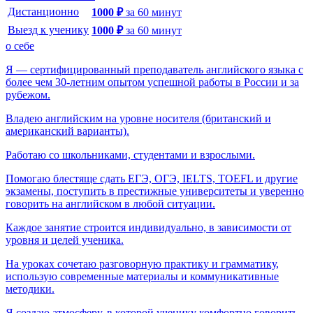
Дистанционно
1000
₽
за
60
минут
Выезд к ученику
1000
₽
за
60
минут
о себе
Я — сертифицированный преподаватель английского языка с
более чем 30-летним опытом успешной работы в России и за
рубежом.
Владею английским на уровне носителя (британский и
американский варианты).
Работаю со школьниками, студентами и взрослыми.
Помогаю блестяще сдать ЕГЭ, ОГЭ, IELTS, TOEFL и другие
экзамены, поступить в престижные университеты и уверенно
говорить на английском в любой ситуации.
Каждое занятие строится индивидуально, в зависимости от
уровня и целей ученика.
На уроках сочетаю разговорную практику и грамматику,
использую современные материалы и коммуникативные
методики.
Я создаю атмосферу, в которой ученику комфортно говорить,