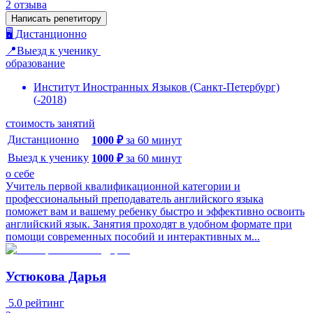
2
отзыва
Написать репетитору
🖥️ Дистанционно
📍Выезд к ученику
образование
Институт Иностранных Языков (Санкт-Петербург)
(
-
2018
)
стоимость занятий
Дистанционно
1000
₽
за
60
минут
Выезд к ученику
1000
₽
за
60
минут
о себе
Учитель первой квалификационной категории и
профессиональный преподаватель английского языка
поможет вам и вашему ребенку быстро и эффективно освоить
английский язык. Занятия проходят в удобном формате при
помощи современных пособий и интерактивных м...
Устюкова Дарья
5.0
рейтинг