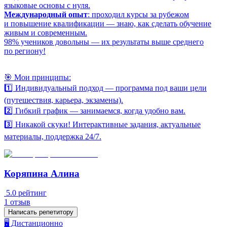
языковые основы с нуля.
Международный опыт
: проходил курсы за рубежом
и повышение квалификации — знаю, как сделать обучение
живым и современным.
98% учеников довольны — их результаты выше среднего
по региону!
🎯 Мои принципы:
1️⃣ Индивидуальный подход — программа под ваши цели
(путешествия, карьера, экзамены).
2️⃣ Гибкий график — занимаемся, когда удобно вам.
3️⃣ Никакой скуки! Интерактивные задания, актуальные
материалы, поддержка 24/7.
Коряпина Алина
5.0
рейтинг
1
отзыв
Написать репетитору
🖥️ Дистанционно