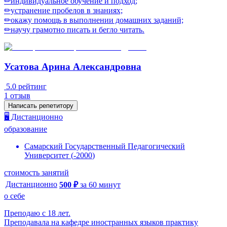
✏индивидуальное обучение и подход;
✏устранение пробелов в знаниях;
✏окажу помощь в выполнении дoмaшних зaданий;
✏научу грамотно писать и бегло читать.
Усатова Арина Александровна
5.0
рейтинг
1
отзыв
Написать репетитору
🖥️ Дистанционно
образование
Самарский Государственный Педагогический
Университет
(
-
2000
)
стоимость занятий
Дистанционно
500
₽
за
60
минут
о себе
Преподаю с 18 лет.
Преподавала на кафедре иностранных языков практику