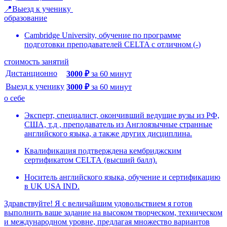
📍Выезд к ученику
образование
Cambridge University, обучение по программе
подготовки преподавателей CELTA с отличном
(
-
)
стоимость занятий
Дистанционно
3000
₽
за
60
минут
Выезд к ученику
3000
₽
за
60
минут
о себе
Эксперт, специалист, окончивший ведущие вузы из РФ,
США, т.д , преподаватель из Англоязычные странные
английского языка, а также других дисциплина.
Квалификaция подтверждена кембриджским
сертификатом CЕLTА (высший балл).
Носитель английского языка, обучение и сертификацию
в UK USA IND.
Здравствуйте! Я c величайшим удовольствием я готов
выполнить ваше задание на высоком творческом, техническом
и международном уровне, предлагая множество вариантов