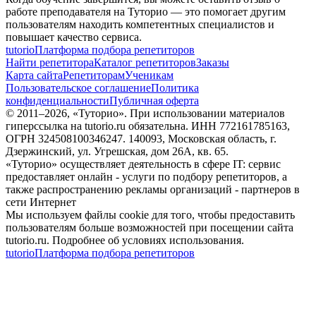
работе преподавателя на Туторио — это помогает другим
пользователям находить компетентных специалистов и
повышает качество сервиса.
tutorio
Платформа подбора репетиторов
Найти репетитора
Каталог репетиторов
Заказы
Карта сайта
Репетиторам
Ученикам
Пользовательское соглашение
Политика
конфиденциальности
Публичная оферта
© 2011–
2026
, «Туторио». При использовании материалов
гиперссылка на tutorio.ru обязательна. ИНН 772161785163,
ОГРН 324508100346247. 140093, Московская область, г.
Дзержинский, ул. Угрешская, дом 26А, кв. 65.
«Туторио» осуществляет деятельность в сфере IT: сервис
предоставляет онлайн - услуги по подбору репетиторов, а
также распространению рекламы организаций - партнеров в
сети Интернет
Мы используем файлы cookie для того, чтобы предоставить
пользователям больше возможностей при посещении сайта
tutorio.ru. Подробнее об условиях использования.
tutorio
Платформа подбора репетиторов