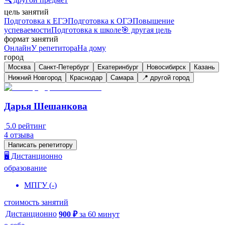
цель занятий
Подготовка к ЕГЭ
Подготовка к ОГЭ
Повышение
успеваемости
Подготовка к школе
🎯 другая цель
формат занятий
Онлайн
У репетитора
На дому
город
Москва
Санкт-Петербург
Екатеринбург
Новосибирск
Казань
Нижний Новгород
Краснодар
Самара
📍 другой город
Дарья Шешанкова
5.0
рейтинг
4
отзыва
Написать репетитору
🖥️ Дистанционно
образование
МПГУ
(
-
)
стоимость занятий
Дистанционно
900
₽
за
60
минут