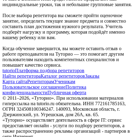
индивидуальные уроки, так и небольшие групповые занятия.
После выбора репетитора вы сможете пройти оценочное
занятие, определить текущее знание предмета и совместно
составить план достижения нужного результата. Учитель
подберёт нагрузку и программу, которая подойдёт именно
вашему ребенку или вам.
Когда обучение завершится, вы можете оставить отзыв о
работе преподавателя на Туторио — это помогает другим
пользователям находить компетентных специалистов и
повышает качество сервиса.
tutorio
Платформа подбора репетиторов
Найти репетитора
Каталог репетиторов
Заказы
Карта сайта
Репетиторам
Ученикам
Пользовательское соглашение
Политика
конфиденциальности
Публичная оферта
© 2011–
2026
, «Туторио». При использовании материалов
гиперссылка на tutorio.ru обязательна. ИНН 772161785163,
ОГРН 324508100346247. 140093, Московская область, г.
Дзержинский, ул. Угрешская, дом 26А, кв. 65.
«Туторио» осуществляет деятельность в сфере IT: сервис
предоставляет онлайн - услуги по подбору репетиторов, а
также распространению рекламы организаций - партнеров в
сети Интернет