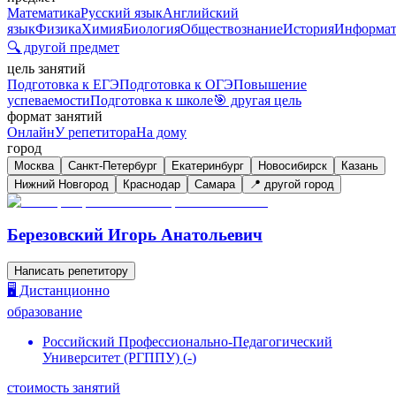
Математика
Русский язык
Английский
язык
Физика
Химия
Биология
Обществознание
История
Информат
🔍 другой предмет
цель занятий
Подготовка к ЕГЭ
Подготовка к ОГЭ
Повышение
успеваемости
Подготовка к школе
🎯 другая цель
формат занятий
Онлайн
У репетитора
На дому
город
Москва
Санкт-Петербург
Екатеринбург
Новосибирск
Казань
Нижний Новгород
Краснодар
Самара
📍 другой город
Березовский Игорь Анатольевич
Написать репетитору
🖥️ Дистанционно
образование
Российский Профессионально-Педагогический
Университет (РГППУ)
(
-
)
стоимость занятий