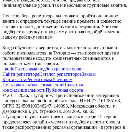
индивидуальные уроки, так и небольшие групповые занятия.
После выбора репетитора вы сможете пройти оценочное
занятие, определить текущее знание предмета и совместно
составить план достижения нужного результата. Учитель
подберёт нагрузку и программу, которая подойдёт именно
вашему ребенку или вам.
Когда обучение завершится, вы можете оставить отзыв о
работе преподавателя на Туторио — это помогает другим
пользователям находить компетентных специалистов и
повышает качество сервиса.
tutorio
Платформа подбора репетиторов
Найти репетитора
Каталог репетиторов
Заказы
Карта сайта
Репетиторам
Ученикам
Пользовательское соглашение
Политика
конфиденциальности
Публичная оферта
© 2011–
2026
, «Туторио». При использовании материалов
гиперссылка на tutorio.ru обязательна. ИНН 772161785163,
ОГРН 324508100346247. 140093, Московская область, г.
Дзержинский, ул. Угрешская, дом 26А, кв. 65.
«Туторио» осуществляет деятельность в сфере IT: сервис
предоставляет онлайн - услуги по подбору репетиторов, а
также распространению рекламы организаций - партнеров в