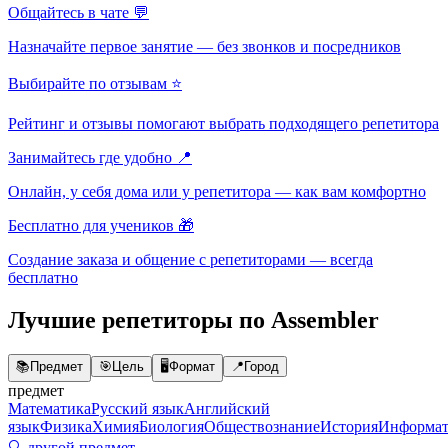
Общайтесь в чате 💬
Назначайте первое занятие — без звонков и посредников
Выбирайте по отзывам ⭐
Рейтинг и отзывы помогают выбрать подходящего репетитора
Занимайтесь где удобно 📍
Онлайн, у себя дома или у репетитора — как вам комфортно
Бесплатно для учеников 🎁
Создание заказа и общение с репетиторами — всегда
бесплатно
Лучшие репетиторы по Assembler
📚
Предмет
🎯
Цель
🖥️
Формат
📍
Город
предмет
Математика
Русский язык
Английский
язык
Физика
Химия
Биология
Обществознание
История
Информат
🔍 другой предмет