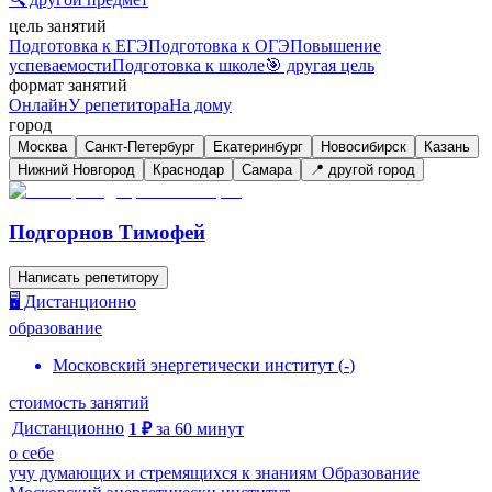
цель занятий
Подготовка к ЕГЭ
Подготовка к ОГЭ
Повышение
успеваемости
Подготовка к школе
🎯 другая цель
формат занятий
Онлайн
У репетитора
На дому
город
Москва
Санкт-Петербург
Екатеринбург
Новосибирск
Казань
Нижний Новгород
Краснодар
Самара
📍 другой город
Подгорнов Тимофей
Написать репетитору
🖥️ Дистанционно
образование
Московский энергетически институт
(
-
)
стоимость занятий
Дистанционно
1
₽
за
60
минут
о себе
учу думающих и стремящихся к знаниям Образование