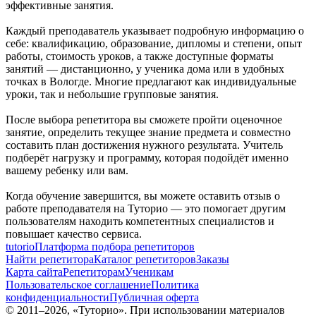
эффективные занятия.
Каждый преподаватель указывает подробную информацию о
себе: квалификацию, образование, дипломы и степени, опыт
работы, стоимость уроков, а также доступные форматы
занятий — дистанционно, у ученика дома или в удобных
точках в Вологде. Многие предлагают как индивидуальные
уроки, так и небольшие групповые занятия.
После выбора репетитора вы сможете пройти оценочное
занятие, определить текущее знание предмета и совместно
составить план достижения нужного результата. Учитель
подберёт нагрузку и программу, которая подойдёт именно
вашему ребенку или вам.
Когда обучение завершится, вы можете оставить отзыв о
работе преподавателя на Туторио — это помогает другим
пользователям находить компетентных специалистов и
повышает качество сервиса.
tutorio
Платформа подбора репетиторов
Найти репетитора
Каталог репетиторов
Заказы
Карта сайта
Репетиторам
Ученикам
Пользовательское соглашение
Политика
конфиденциальности
Публичная оферта
© 2011–
2026
, «Туторио». При использовании материалов