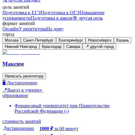
цель занятий
Подготовка к ЕГЭ
Подготовка к ОГЭ
Повышение
успеваемости
Подготовка к школе
🎯 другая цель
формат занятий
Онлайн
У репетитора
На дому
город
Москва
Санкт-Петербург
Екатеринбург
Новосибирск
Казань
Нижний Новгород
Краснодар
Самара
📍 другой город
Максим
Написать репетитору
🖥️ Дистанционно
📍Выезд к ученику
образование
Финансовый университет при Правительстве
Российской Федерации
(
-
)
стоимость занятий
Дистанционно
1000
₽
за
60
минут