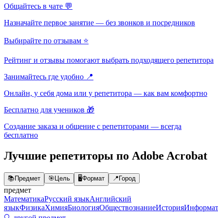
Общайтесь в чате 💬
Назначайте первое занятие — без звонков и посредников
Выбирайте по отзывам ⭐
Рейтинг и отзывы помогают выбрать подходящего репетитора
Занимайтесь где удобно 📍
Онлайн, у себя дома или у репетитора — как вам комфортно
Бесплатно для учеников 🎁
Создание заказа и общение с репетиторами — всегда
бесплатно
Лучшие репетиторы по Adobe Acrobat
📚
Предмет
🎯
Цель
🖥️
Формат
📍
Город
предмет
Математика
Русский язык
Английский
язык
Физика
Химия
Биология
Обществознание
История
Информат
🔍 другой предмет