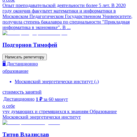
Опыт преподавательской деятельности более 5 лет. В 2020
году окончив факультет математики и информатики в
Московском Педагогическом Государственном Университете,
получила степень бакалавра по специальности "Прикладная
информатика в экономике". В ...
Подгорнов Тимофей
Написать репетитору
🖥️ Дистанционно
образование
Московский энергетически институт
(
-
)
стоимость занятий
Дистанционно
1
₽
за
60
минут
о себе
учу думающих и стремящихся к знаниям Образование
Московский энергетически институт
Титов Владислав