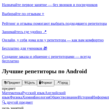
Назначайте первое занятие — без звонков и посредников
Выбирайте по отзывам ⭐
Рейтинг и отзывы помогают выбрать подходящего репетитора
Занимайтесь где удобно 📍
Онлайн, у себя дома или у репетитора — как вам комфортно
Бесплатно для учеников 🎁
Создание заказа и общение с репетиторами — всегда
бесплатно
Лучшие репетиторы по Android
📚
Предмет
🎯
Цель
🖥️
Формат
📍
Город
предмет
Математика
Русский язык
Английский
язык
Физика
Химия
Биология
Обществознание
История
Информат
🔍 другой предмет
цель занятий