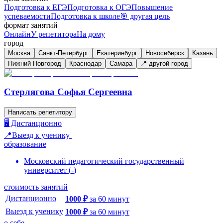
Подготовка к ЕГЭ
Подготовка к ОГЭ
Повышение
успеваемости
Подготовка к школе
🎯 другая цель
формат занятий
Онлайн
У репетитора
На дому
город
Москва
Санкт-Петербург
Екатеринбург
Новосибирск
Казань
Нижний Новгород
Краснодар
Самара
📍 другой город
Стерлягова Софья Сергеевна
Написать репетитору
🖥️ Дистанционно
📍Выезд к ученику
образование
Московский педагогический государственный
университет
(
-
)
стоимость занятий
Дистанционно
1000
₽
за
60
минут
Выезд к ученику
1000
₽
за
60
минут
о себе