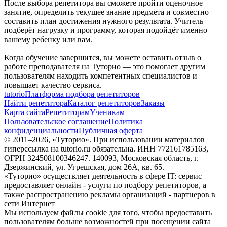
После выбора репетитора вы сможете пройти оценочное
занятие, определить текущее знание предмета и совместно
составить план достижения нужного результата. Учитель
подберёт нагрузку и программу, которая подойдёт именно
вашему ребенку или вам.
Когда обучение завершится, вы можете оставить отзыв о
работе преподавателя на Туторио — это помогает другим
пользователям находить компетентных специалистов и
повышает качество сервиса.
tutorio
Платформа подбора репетиторов
Найти репетитора
Каталог репетиторов
Заказы
Карта сайта
Репетиторам
Ученикам
Пользовательское соглашение
Политика
конфиденциальности
Публичная оферта
© 2011–
2026
, «Туторио». При использовании материалов
гиперссылка на tutorio.ru обязательна. ИНН 772161785163,
ОГРН 324508100346247. 140093, Московская область, г.
Дзержинский, ул. Угрешская, дом 26А, кв. 65.
«Туторио» осуществляет деятельность в сфере IT: сервис
предоставляет онлайн - услуги по подбору репетиторов, а
также распространению рекламы организаций - партнеров в
сети Интернет
Мы используем файлы cookie для того, чтобы предоставить
пользователям больше возможностей при посещении сайта