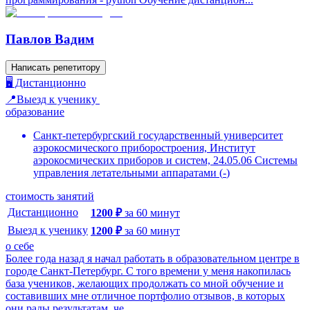
Павлов Вадим
Написать репетитору
🖥️ Дистанционно
📍Выезд к ученику
образование
Санкт-петербургский государственный университет
аэрокосмического приборостроения, Институт
аэрокосмических приборов и систем, 24.05.06 Системы
управления летательными аппаратами
(
-
)
стоимость занятий
Дистанционно
1200
₽
за
60
минут
Выезд к ученику
1200
₽
за
60
минут
о себе
Более года назад я начал работать в образовательном центре в
городе Санкт-Петербург. С того времени у меня накопилась
база учеников, желающих продолжать со мной обучение и
составивших мне отличное портфолио отзывов, в которых
они рады результатам, че...