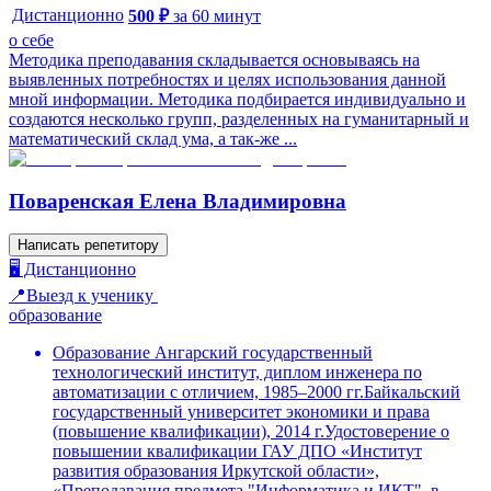
Дистанционно
500
₽
за
60
минут
о себе
Методика преподавания складывается основываясь на
выявленных потребностях и целях использования данной
мной информации. Методика подбирается индивидуально и
создаются несколько групп, разделенных на гуманитарный и
математический склад ума, а так-же ...
Поваренская Елена Владимировна
Написать репетитору
🖥️ Дистанционно
📍Выезд к ученику
образование
Образование Ангарский государственный
технологический институт, диплом инженера по
автоматизации с отличием, 1985–2000 гг.Байкальский
государственный университет экономики и права
(повышение квалификации), 2014 г.Удостоверение о
повышении квалификации ГАУ ДПО «Институт
развития образования Иркутской области»,
«Преподавания предмета "Информатика и ИКТ", в