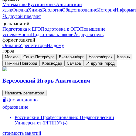
Математика
Русский язык
Английский
язык
Физика
Химия
Биология
Обществознание
История
Информат
🔍 другой предмет
цель занятий
Подготовка к ЕГЭ
Подготовка к ОГЭ
Повышение
успеваемости
Подготовка к школе
🎯 другая цель
формат занятий
Онлайн
У репетитора
На дому
город
Москва
Санкт-Петербург
Екатеринбург
Новосибирск
Казань
Нижний Новгород
Краснодар
Самара
📍 другой город
Березовский Игорь Анатольевич
Написать репетитору
🖥️ Дистанционно
образование
Российский Профессионально-Педагогический
Университет (РГППУ)
(
-
)
стоимость занятий