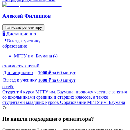
Алексей Филиппов
Написать репетитору
🖥️ Дистанционно
📍Выезд к ученику
образование
МГТУ им. Баумана
(
-
)
стоимость занятий
Дистанционно
1000
₽
за
60
минут
Выезд к ученику
1000
₽
за
60
минут
о себе
Студент 4 курса МГТУ им. Баумана, провожу частные занятия
со школьниками средних и старших классов, а также
студентами младших курсов Образование МГТУ им. Баумана
🎯
Не нашли подходящего репетитора?