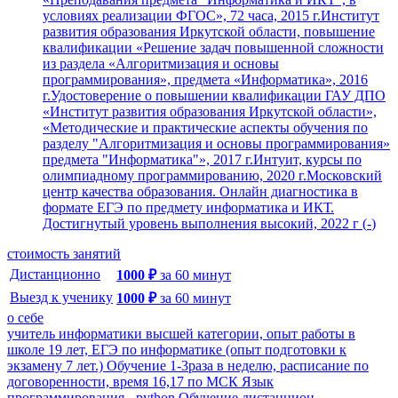
условиях реализации ФГОС», 72 часа, 2015 г.Институт
развития образования Иркутской области, повышение
квалификации «Решение задач повышенной сложности
из раздела «Алгоритмизация и основы
программирования», предмета «Информатика», 2016
г.Удостоверение о повышении квалификации ГАУ ДПО
«Институт развития образования Иркутской области»,
«Методические и практические аспекты обучения по
разделу "Алгоритмизация и основы программирования»
предмета "Информатика"», 2017 г.Интуит, курсы по
олимпиадному программированию, 2020 г.Московский
центр качества образования. Онлайн диагностика в
формате ЕГЭ по предмету информатика и ИКТ.
Достигнутый уровень выполнения высокий, 2022 г
(
-
)
стоимость занятий
Дистанционно
1000
₽
за
60
минут
Выезд к ученику
1000
₽
за
60
минут
о себе
учитель информатики высшей категории, опыт работы в
школе 19 лет, ЕГЭ по информатике (опыт подготовки к
экзамену 7 лет.) Обучение 1-3раза в неделю, расписание по
договоренности, время 16,17 по МСК Язык
программирования - python Обучение дистанцион...