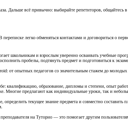
аза. Дальше всё привычно: выбирайте репетиторов, общайтесь в 
В переписке легко обменяться контактами и договориться о перв
огает школьникам и взрослым уверенно осваивать учебные прогр
сполнить пробелы, подтянуть предмет и подготовиться к экзам
roid: от опытных педагогов со значительным стажем до молоды
е: квалификацию, образование, дипломы и степени, опыт работ
же. Многие предлагают как индивидуальные уроки, так и неболь
, определить текущее знание предмета и совместно составить п
м.
е преподавателя на Туторио — это помогает другим пользовател