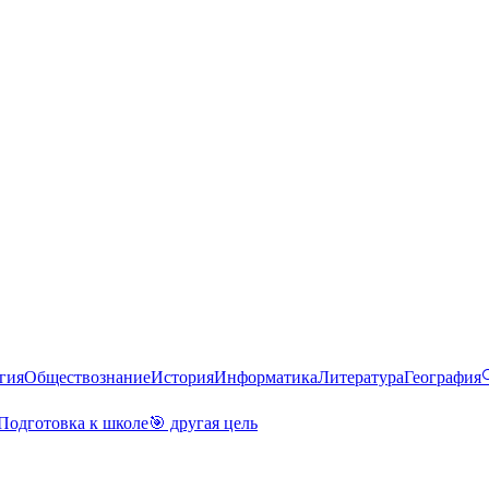
гия
Обществознание
История
Информатика
Литература
География
Подготовка к школе
🎯 другая цель