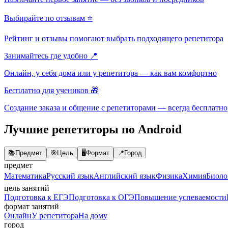
Выбирайте по отзывам ⭐
Рейтинг и отзывы помогают выбрать подходящего репетитора
Занимайтесь где удобно 📍
Онлайн, у себя дома или у репетитора — как вам комфортно
Бесплатно для учеников 🎁
Создание заказа и общение с репетиторами — всегда бесплатно
Лучшие репетиторы по Android
📚
Предмет
🎯
Цель
🖥️
Формат
📍
Город
предмет
Математика
Русский язык
Английский язык
Физика
Химия
Биоло
цель занятий
Подготовка к ЕГЭ
Подготовка к ОГЭ
Повышение успеваемости
формат занятий
Онлайн
У репетитора
На дому
город