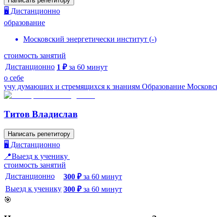
Написать репетитору
🖥️ Дистанционно
образование
Московский энергетически институт
(
-
)
стоимость занятий
Дистанционно
1
₽
за
60
минут
о себе
учу думающих и стремящихся к знаниям Образование Московс
Титов Владислав
Написать репетитору
🖥️ Дистанционно
📍Выезд к ученику
стоимость занятий
Дистанционно
300
₽
за
60
минут
Выезд к ученику
300
₽
за
60
минут
🎯