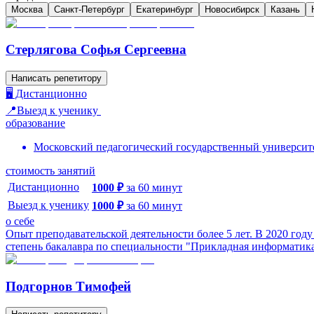
Москва
Санкт-Петербург
Екатеринбург
Новосибирск
Казань
Стерлягова Софья Сергеевна
Написать репетитору
🖥️ Дистанционно
📍Выезд к ученику
образование
Московский педагогический государственный университ
стоимость занятий
Дистанционно
1000
₽
за
60
минут
Выезд к ученику
1000
₽
за
60
минут
о себе
Опыт преподавательской деятельности более 5 лет. В 2020 го
степень бакалавра по специальности "Прикладная информатика 
Подгорнов Тимофей