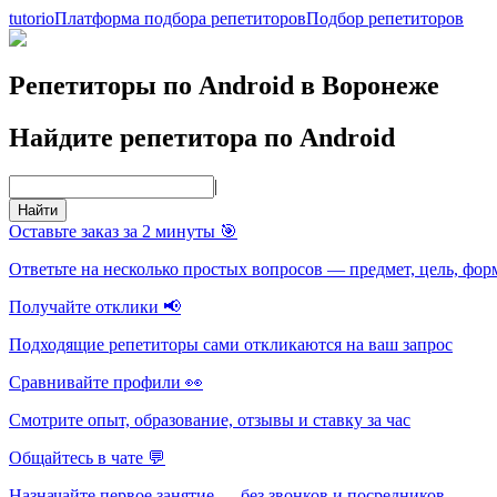
tutorio
Платформа подбора репетиторов
Подбор репетиторов
Репетиторы по Android в Воронеже
Найдите репетитора по Android
|
Найти
Оставьте заказ за 2 минуты 🎯
Ответьте на несколько простых вопросов — предмет, цель, фор
Получайте отклики 📢
Подходящие репетиторы сами откликаются на ваш запрос
Сравнивайте профили 👀
Смотрите опыт, образование, отзывы и ставку за час
Общайтесь в чате 💬
Назначайте первое занятие — без звонков и посредников