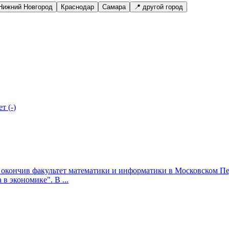
Нижний Новгород
Краснодар
Самара
📍 другой город
ет
(
-
)
ду окончив факультет математики и информатики в Московском П
в экономике". В ...