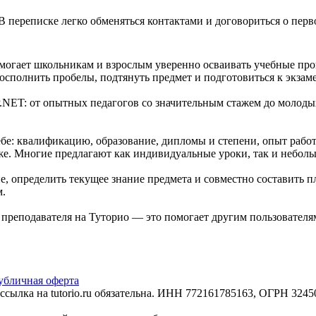
В переписке легко обменяться контактами и договориться о перв
могает школьникам и взрослым уверенно осваивать учебные прог
сполнить пробелы, подтянуть предмет и подготовиться к экзам
.NET: от опытных педагогов со значительным стажем до молоды
е: квалификацию, образование, дипломы и степени, опыт работ
же. Многие предлагают как индивидуальные уроки, так и неболь
, определить текущее знание предмета и совместно составить п
м.
е преподавателя на Туторио — это помогает другим пользовател
убличная оферта
сылка на tutorio.ru обязательна. ИНН 772161785163, ОГРН 32450