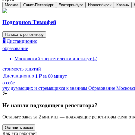
Москва
Санкт-Петербург
Екатеринбург
Новосибирск
Казань
Подгорнов Тимофей
Написать репетитору
🖥️ Дистанционно
образование
Московский энергетически институт
(
-
)
стоимость занятий
Дистанционно
1
₽
за
60
минут
о себе
учу думающих и стремящихся к знаниям Образование Московс
🎯
Не нашли подходящего репетитора?
Оставьте заказ за 2 минуты — подходящие репетиторы сами отк
Оставить заказ
Как это работает