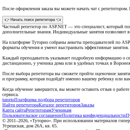
После оформления заказа вы можете начать чат с репетитором. 
👉 Начать поиск репетитора 👈
Частный репетитор по ASP.NET — это специалист, который по
дополнительные знания. Индивидуальные занятия позволяют во
На платформе Туторио собраны анкеты преподавателей по ASP
форматы обучения и умеют выстраивать эффективные занятия.
Каждый преподаватель указывает подробную информацию о себ
дистанционно, у ученика дома или в удобных точках в Вороне
После выбора репетитора вы сможете пройти оценочное занятие
и программу, которая подойдёт именно вашему ребенку или ва
Когда обучение завершится, вы можете оставить отзыв о работ
сервиса.
tutorio
Платформа подбора репетиторов
Найти репетитора
Каталог репетиторов
Заказы
Карта сайта
Репетиторам
Ученикам
Пользовательское соглашение
Политика конфиденциальности
П
© 2011–
2026
, «Туторио». При использовании материалов гиперс
Угрешская, дом 26А, кв. 65.