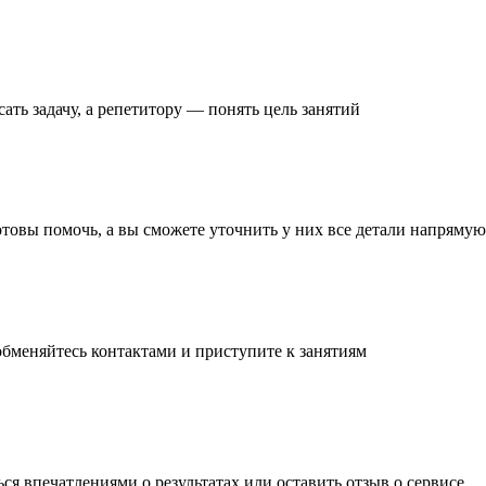
ать задачу
, а репетитору — понять
цель занятий
готовы помочь, а вы
сможете уточнить
у них все детали
напрямую 
обменяйтесь контактами и
приступите к занятиям
ься впечатлениями о результатах или
оставить отзыв
о сервисе