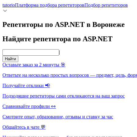
tutorio
Платформа подбора репетиторов
Подбор репетиторов
Репетиторы по ASP.NET в Воронеже
Найдите репетитора по ASP.NET
|
Найти
Оставьте заказ за 2 минуты 🎯
Ответьте на несколько простых вопросов — предмет, цель, фор
Получайте отклики 📢
Подходящие репетиторы сами откликаются на ваш запрос
Сравнивайте профили 👀
Смотрите опыт, образование, отзывы и ставку за час
Общайтесь в чате 💬