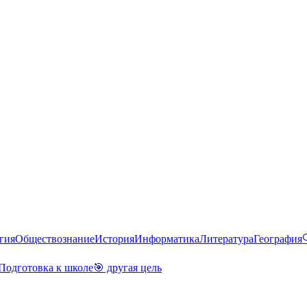
гия
Обществознание
История
Информатика
Литература
География
Подготовка к школе
🎯 другая цель