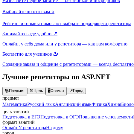
Назначайте первое занятие — без звонков и посредников
Выбирайте по отзывам ⭐
Рейтинг и отзывы помогают выбрать подходящего репетитора
Занимайтесь где удобно 📍
Онлайн, у себя дома или у репетитора — как вам комфортно
Бесплатно для учеников 🎁
Создание заказа и общение с репетиторами — всегда бесплатно
Лучшие репетиторы по ASP.NET
📚
Предмет
🎯
Цель
🖥️
Формат
📍
Город
предмет
Математика
Русский язык
Английский язык
Физика
Химия
Биоло
цель занятий
Подготовка к ЕГЭ
Подготовка к ОГЭ
Повышение успеваемости
формат занятий
Онлайн
У репетитора
На дому
город