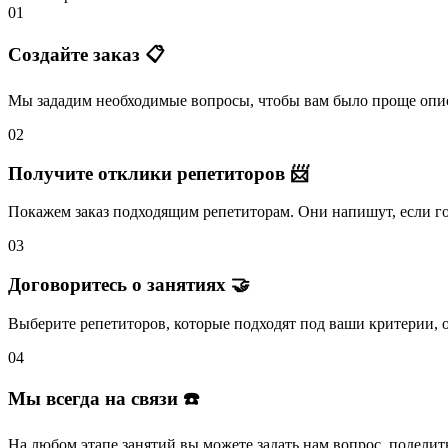
01
Создайте заказ 📋
Мы зададим необходимые вопросы, чтобы вам было
проще опис
02
Получите отклики репетиторов 📨
Покажем заказ подходящим репетиторам.
Они напишут
, если 
03
Договоритесь о занятиях 🤝
Выберите репетиторов
, которые подходят под ваши критерии, 
04
Мы всегда на связи ☎️
На любом этапе занятий вы
можете задать нам вопрос
, поделит