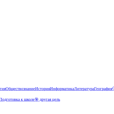
гия
Обществознание
История
Информатика
Литература
География
Подготовка к школе
🎯 другая цель