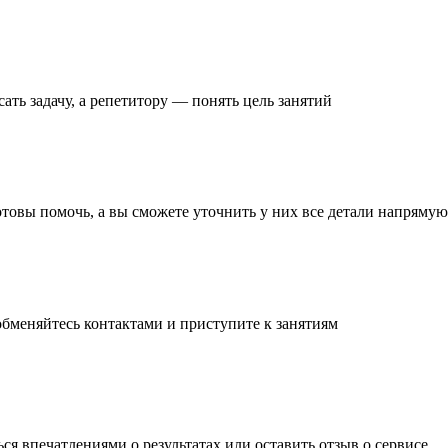
ать задачу
, а репетитору — понять
цель занятий
готовы помочь, а вы
сможете уточнить
у них все детали
напрямую 
обменяйтесь контактами и
приступите к занятиям
ься впечатлениями о результатах или
оставить отзыв
о сервисе