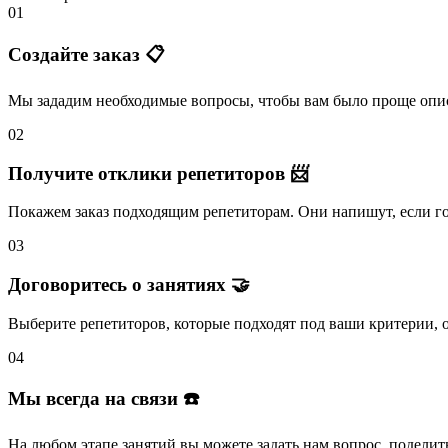
01
Создайте заказ 📋
Мы зададим необходимые вопросы, чтобы вам было
проще опис
02
Получите отклики репетиторов 📨
Покажем заказ подходящим репетиторам.
Они напишут
, если 
03
Договоритесь о занятиях 🤝
Выберите репетиторов
, которые подходят под ваши критерии, 
04
Мы всегда на связи ☎️
На любом этапе занятий вы
можете задать нам вопрос
, поделит