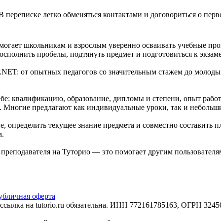
В переписке легко обменяться контактами и договориться о перв
могает школьникам и взрослым уверенно осваивать учебные прог
сполнить пробелы, подтянуть предмет и подготовиться к экзам
.NET: от опытных педагогов со значительным стажем до молоды
е: квалификацию, образование, дипломы и степени, опыт работ
е. Многие предлагают как индивидуальные уроки, так и небольш
, определить текущее знание предмета и совместно составить п
м.
е преподавателя на Туторио — это помогает другим пользовател
убличная оферта
сылка на tutorio.ru обязательна. ИНН 772161785163, ОГРН 32450