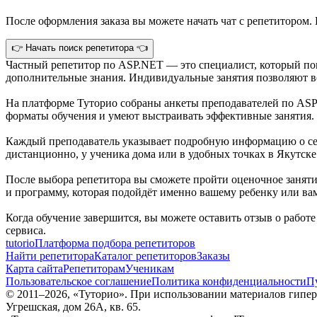
После оформления заказа вы можете начать чат с репетитором. 
👉 Начать поиск репетитора 👈
Частный репетитор по ASP.NET — это специалист, который по
дополнительные знания. Индивидуальные занятия позволяют во
На платформе Туторио собраны анкеты преподавателей по ASP
форматы обучения и умеют выстраивать эффективные занятия.
Каждый преподаватель указывает подробную информацию о себ
дистанционно, у ученика дома или в удобных точках в Якутск
После выбора репетитора вы сможете пройти оценочное занятие
и программу, которая подойдёт именно вашему ребенку или ва
Когда обучение завершится, вы можете оставить отзыв о работ
сервиса.
tutorio
Платформа подбора репетиторов
Найти репетитора
Каталог репетиторов
Заказы
Карта сайта
Репетиторам
Ученикам
Пользовательское соглашение
Политика конфиденциальности
П
© 2011–
2026
, «Туторио». При использовании материалов гиперс
Угрешская, дом 26А, кв. 65.