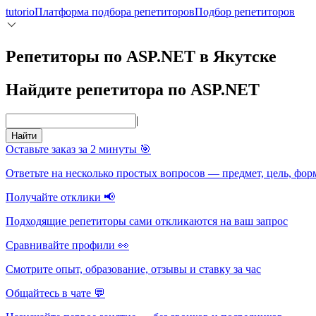
tutorio
Платформа подбора репетиторов
Подбор репетиторов
Репетиторы по ASP.NET в Якутске
Найдите репетитора по ASP.NET
|
Найти
Оставьте заказ за 2 минуты 🎯
Ответьте на несколько простых вопросов — предмет, цель, фор
Получайте отклики 📢
Подходящие репетиторы сами откликаются на ваш запрос
Сравнивайте профили 👀
Смотрите опыт, образование, отзывы и ставку за час
Общайтесь в чате 💬