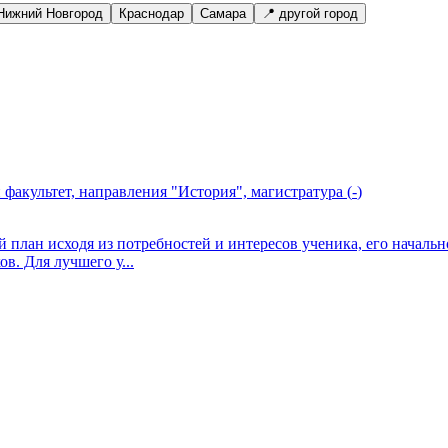
Нижний Новгород
Краснодар
Самара
📍 другой город
факультет, направления "История", магистратура
(
-
)
лан исходя из потребностей и интересов ученика, его начально
в. Для лучшего у...