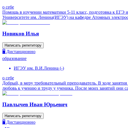
о себе
Помощь в изучении математики 5-11 класс, подготовка к ЕГЭ 
Университете им. Ленина(ИГЭУ) на кафедре Атомных электрост
Новиков Илья
Написать репетитору
🖥️ Дистанционно
образование
ИГЭУ им. В.И.Ленина
(
-
)
о себе
Добрый, в меру требовательный преподаватель. В ходе занятия 
любовь к учению и труду у ученика. После моих занятий они са
Павлычев Иван Юрьевич
Написать репетитору
🖥️ Дистанционно