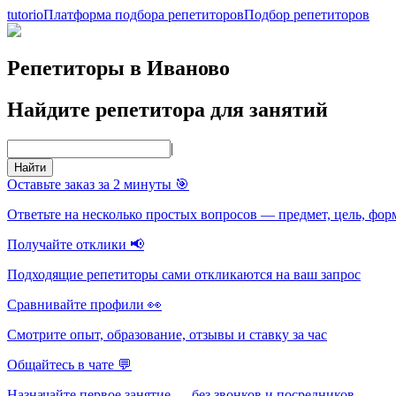
tutorio
Платформа подбора репетиторов
Подбор репетиторов
Репетиторы в Иваново
Найдите репетитора для занятий
|
Найти
Оставьте заказ за 2 минуты 🎯
Ответьте на несколько простых вопросов — предмет, цель, фор
Получайте отклики 📢
Подходящие репетиторы сами откликаются на ваш запрос
Сравнивайте профили 👀
Смотрите опыт, образование, отзывы и ставку за час
Общайтесь в чате 💬
Назначайте первое занятие — без звонков и посредников