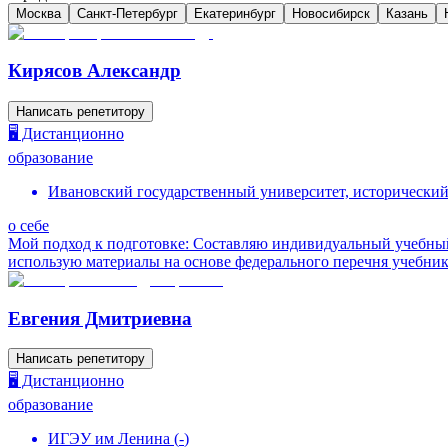
Москва
Санкт-Петербург
Екатеринбург
Новосибирск
Казань
Кирясов Александр
Написать репетитору
🖥️ Дистанционно
образование
Ивановский государственный университет, исторический 
о себе
Мой подход к подготовке: Составляю индивидуальный учебный п
использую материалы на основе федерального перечня учебнико
Евгения Дмитриевна
Написать репетитору
🖥️ Дистанционно
образование
ИГЭУ им Ленина
(
-
)