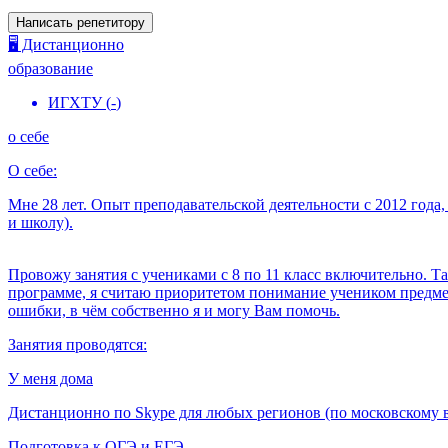
Написать репетитору
🖥️ Дистанционно
образование
ИГХТУ
(
-
)
о себе
О себе:
Мне 28 лет. Опыт преподавательской деятельности с 2012 года
и школу).
Провожу занятия с учениками с 8 по 11 класс включительно. Т
программе, я считаю приоритетом понимание учеником предмета
ошибки, в чём собственно я и могу Вам помочь.
Занятия проводятся:
У меня дома
Дистанционно по Skype для любых регионов (по московскому 
Подготовка к ОГЭ и ЕГЭ.