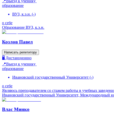
📍Выезд к ученику
образование
ВУЗ, к.э.н.
(
-
)
о себе
Образование ВУЗ, к.э.н.
Козлов Павел
Написать репетитору
🖥️ Дистанционно
📍Выезд к ученику
образование
Ивановский государственный Университет
(
-
)
о себе
Являюсь преподавателем со стажем работы в учебных заведен
Ивановский государственный Университет, Международный юр
Влас Минко