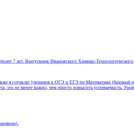
, более 7 лет. Выпускник Ивановского Химико-Технологического
акже я готовлю учеников к ОГЭ и ЕГЭ по Математике (базовый и
, это не менее важно, чем просто повысить успеваемость. Уров
времени).