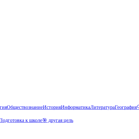
гия
Обществознание
История
Информатика
Литература
География
Подготовка к школе
🎯 другая цель