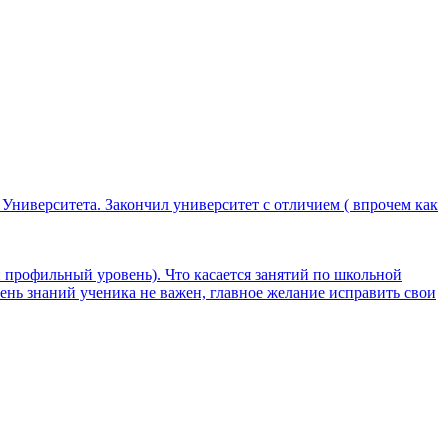
 Университета. Закончил университет с отличием ( впрочем как
 профильный уровень). Что касается занятий по школьной
ень знаний ученика не важен, главное желание исправить свои