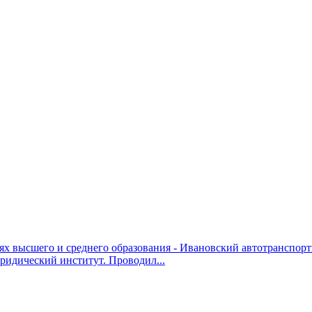
иях высшего и среднего образования - Ивановский автотранспо
идический институт. Проводил...