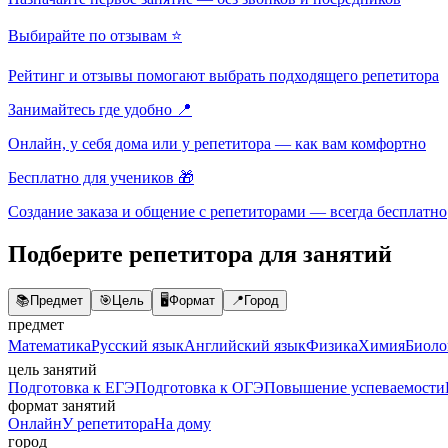
Выбирайте по отзывам ⭐
Рейтинг и отзывы помогают выбрать подходящего репетитора
Занимайтесь где удобно 📍
Онлайн, у себя дома или у репетитора — как вам комфортно
Бесплатно для учеников 🎁
Создание заказа и общение с репетиторами — всегда бесплатно
Подберите репетитора для занятий
📚
Предмет
🎯
Цель
🖥️
Формат
📍
Город
предмет
Математика
Русский язык
Английский язык
Физика
Химия
Биоло
цель занятий
Подготовка к ЕГЭ
Подготовка к ОГЭ
Повышение успеваемости
формат занятий
Онлайн
У репетитора
На дому
город