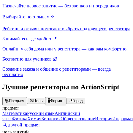
Назначайте первое занятие — без звонков и посредников
Выбирайте по отзывам ⭐
Рейтинг и отзывы помогают выбрать подходящего репетитора
Занимайтесь где удобно 📍
Онлайн, у себя дома или у репетитора — как вам комфортно
Бесплатно для учеников 🎁
Создание заказа и общение с репетиторами — всегда
бесплатно
Лучшие репетиторы по ActionScript
📚
Предмет
🎯
Цель
🖥️
Формат
📍
Город
предмет
Математика
Русский язык
Английский
язык
Физика
Химия
Биология
Обществознание
История
Информат
🔍 другой предмет
цель занятий