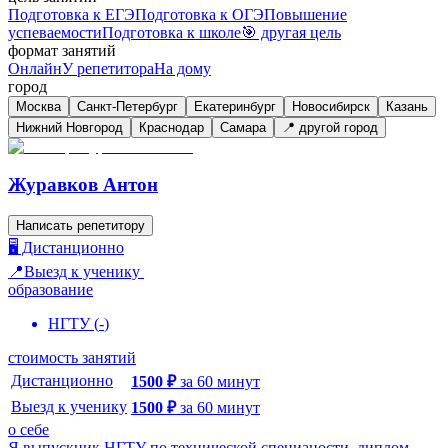
Подготовка к ЕГЭ
Подготовка к ОГЭ
Повышение
успеваемости
Подготовка к школе
🎯 другая цель
формат занятий
Онлайн
У репетитора
На дому
город
Москва
Санкт-Петербург
Екатеринбург
Новосибирск
Казань
Нижний Новгород
Краснодар
Самара
📍 другой город
Журавков Антон
Написать репетитору
🖥️ Дистанционно
📍Выезд к ученику
образование
НГТУ
(
-
)
стоимость занятий
Дистанционно
1500
₽
за
60
минут
Выезд к ученику
1500
₽
за
60
минут
о себе
Я выпускник НГТУ по технической специаности, диплом