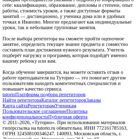
себе: квалификацию, образование, дипломы и степени, опыт
работы, стоимость уроков, а также доступные форматы
занятий — дистанционно, у ученика дома или в удобных
точках в Иваново. Многие предлагают как индивидуальные
уроки, так и небольшие групповые занятия.
После выбора репетитора вы сможете пройти оценочное
занятие, определить текущее знание предмета и совместно
составить план достижения нужного результата. Учитель
подберёт нагрузку и программу, которая подойдёт именно
вашему ребенку или вам.
Когда обучение завершится, вы можете оставить отзыв о
работе преподавателя на Туторио — это помогает другим
пользователям находить компетентных специалистов и
повышает качество сервиса.
tutorio
Платформа подбора репетиторов
Найти репетитора
Каталог репетиторов
Заказы
Карта сайта
Репетиторам
Ученикам
Пользовательское соглашение
Политика
конфиденциальности
Публичная оферта
© 2011–
2026
, «Туторио». При использовании материалов
гиперссылка на tutorio.ru обязательна. ИНН 772161785163,
ОГРН 324508100346247. 140093, Московская область, г.