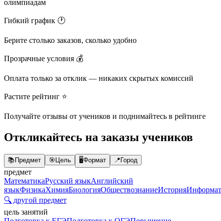
олимпиадам
Гибкий график 🕐
Берите столько заказов, сколько удобно
Прозрачные условия 💰
Оплата только за отклик — никаких скрытых комиссий
Растите рейтинг ⭐
Получайте отзывы от учеников и поднимайтесь в рейтинге
Откликайтесь на заказы учеников
📚
Предмет
🎯
Цель
🖥️
Формат
📍
Город
предмет
Математика
Русский язык
Английский
язык
Физика
Химия
Биология
Обществознание
История
Информат
🔍 другой предмет
цель занятий
Подготовка к ЕГЭ
Подготовка к ОГЭ
Повышение