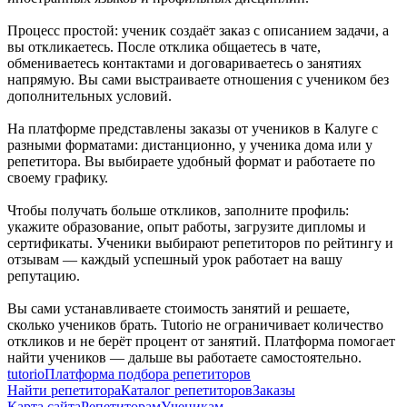
Процесс простой: ученик создаёт заказ с описанием задачи, а
вы откликаетесь. После отклика общаетесь в чате,
обмениваетесь контактами и договариваетесь о занятиях
напрямую. Вы сами выстраиваете отношения с учеником без
дополнительных условий.
На платформе представлены заказы от учеников в Калуге с
разными форматами: дистанционно, у ученика дома или у
репетитора. Вы выбираете удобный формат и работаете по
своему графику.
Чтобы получать больше откликов, заполните профиль:
укажите образование, опыт работы, загрузите дипломы и
сертификаты. Ученики выбирают репетиторов по рейтингу и
отзывам — каждый успешный урок работает на вашу
репутацию.
Вы сами устанавливаете стоимость занятий и решаете,
сколько учеников брать. Tutorio не ограничивает количество
откликов и не берёт процент от занятий. Платформа помогает
найти учеников — дальше вы работаете самостоятельно.
tutorio
Платформа подбора репетиторов
Найти репетитора
Каталог репетиторов
Заказы
Карта сайта
Репетиторам
Ученикам