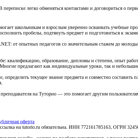
В переписке легко обменяться контактами и договориться о перв
могает школьникам и взрослым уверенно осваивать учебные прог
сполнить пробелы, подтянуть предмет и подготовиться к экзам
.NET: от опытных педагогов со значительным стажем до молоды
е: квалификацию, образование, дипломы и степени, опыт работ
. Многие предлагают как индивидуальные уроки, так и небольши
, определить текущее знание предмета и совместно составить п
м.
е преподавателя на Туторио — это помогает другим пользовател
убличная оферта
сылка на tutorio.ru обязательна. ИНН 772161785163, ОГРН 32450