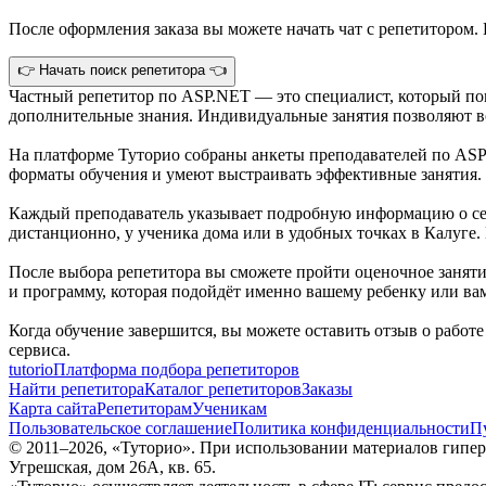
После оформления заказа вы можете начать чат с репетитором. 
👉 Начать поиск репетитора 👈
Частный репетитор по ASP.NET — это специалист, который по
дополнительные знания. Индивидуальные занятия позволяют во
На платформе Туторио собраны анкеты преподавателей по ASP
форматы обучения и умеют выстраивать эффективные занятия.
Каждый преподаватель указывает подробную информацию о себ
дистанционно, у ученика дома или в удобных точках в Калуге
После выбора репетитора вы сможете пройти оценочное занятие
и программу, которая подойдёт именно вашему ребенку или ва
Когда обучение завершится, вы можете оставить отзыв о работ
сервиса.
tutorio
Платформа подбора репетиторов
Найти репетитора
Каталог репетиторов
Заказы
Карта сайта
Репетиторам
Ученикам
Пользовательское соглашение
Политика конфиденциальности
П
© 2011–
2026
, «Туторио». При использовании материалов гиперс
Угрешская, дом 26А, кв. 65.