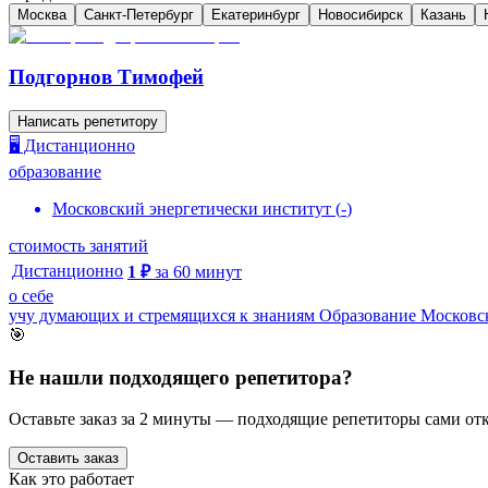
Москва
Санкт-Петербург
Екатеринбург
Новосибирск
Казань
Подгорнов Тимофей
Написать репетитору
🖥️ Дистанционно
образование
Московский энергетически институт
(
-
)
стоимость занятий
Дистанционно
1
₽
за
60
минут
о себе
учу думающих и стремящихся к знаниям Образование Московс
🎯
Не нашли подходящего репетитора?
Оставьте заказ за 2 минуты — подходящие репетиторы сами отк
Оставить заказ
Как это работает