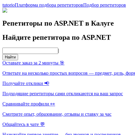
tutorio
Платформа подбора репетиторов
Подбор репетиторов
Репетиторы по ASP.NET в Калуге
Найдите репетитора по ASP.NET
|
Найти
Оставьте заказ за 2 минуты 🎯
Ответьте на несколько простых вопросов — предмет, цель, фор
Получайте отклики 📢
Подходящие репетиторы сами откликаются на ваш запрос
Сравнивайте профили 👀
Смотрите опыт, образование, отзывы и ставку за час
Общайтесь в чате 💬
Назначайте первое занятие — без звонков и посредников