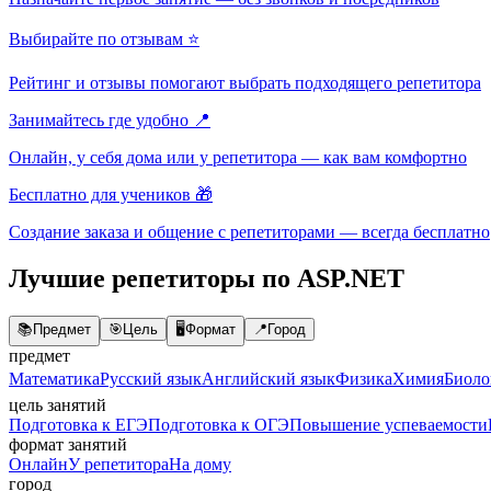
Выбирайте по отзывам ⭐
Рейтинг и отзывы помогают выбрать подходящего репетитора
Занимайтесь где удобно 📍
Онлайн, у себя дома или у репетитора — как вам комфортно
Бесплатно для учеников 🎁
Создание заказа и общение с репетиторами — всегда бесплатно
Лучшие репетиторы по ASP.NET
📚
Предмет
🎯
Цель
🖥️
Формат
📍
Город
предмет
Математика
Русский язык
Английский язык
Физика
Химия
Биоло
цель занятий
Подготовка к ЕГЭ
Подготовка к ОГЭ
Повышение успеваемости
формат занятий
Онлайн
У репетитора
На дому
город