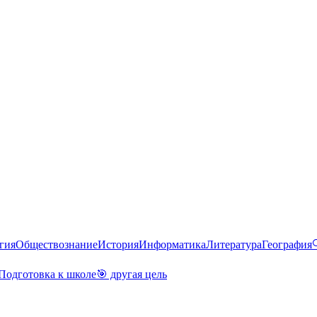
гия
Обществознание
История
Информатика
Литература
География
Подготовка к школе
🎯 другая цель