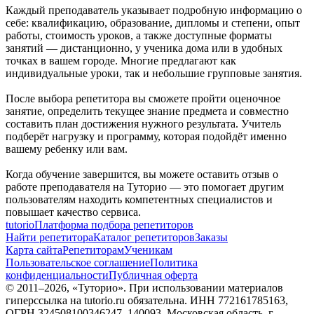
Каждый преподаватель указывает подробную информацию о
себе: квалификацию, образование, дипломы и степени, опыт
работы, стоимость уроков, а также доступные форматы
занятий — дистанционно, у ученика дома или в удобных
точках в вашем городе. Многие предлагают как
индивидуальные уроки, так и небольшие групповые занятия.
После выбора репетитора вы сможете пройти оценочное
занятие, определить текущее знание предмета и совместно
составить план достижения нужного результата. Учитель
подберёт нагрузку и программу, которая подойдёт именно
вашему ребенку или вам.
Когда обучение завершится, вы можете оставить отзыв о
работе преподавателя на Туторио — это помогает другим
пользователям находить компетентных специалистов и
повышает качество сервиса.
tutorio
Платформа подбора репетиторов
Найти репетитора
Каталог репетиторов
Заказы
Карта сайта
Репетиторам
Ученикам
Пользовательское соглашение
Политика
конфиденциальности
Публичная оферта
© 2011–
2026
, «Туторио». При использовании материалов
гиперссылка на tutorio.ru обязательна. ИНН 772161785163,
ОГРН 324508100346247. 140093, Московская область, г.